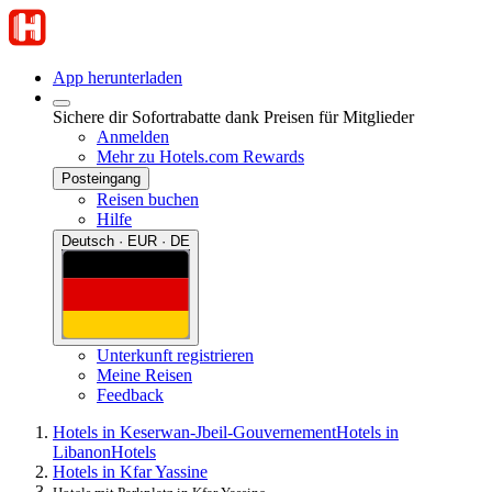
App herunterladen
Sichere dir Sofortrabatte dank Preisen für Mitglieder
Anmelden
Mehr zu Hotels.com Rewards
Posteingang
Reisen buchen
Hilfe
Deutsch · EUR · DE
Unterkunft registrieren
Meine Reisen
Feedback
Hotels in Keserwan-Jbeil-Gouvernement
Hotels in
Libanon
Hotels
Hotels in Kfar Yassine