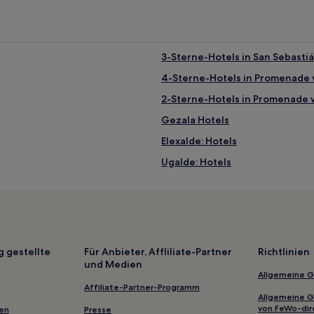
3-Sterne-Hotels in San Sebasti
4-Sterne-Hotels in Promenade 
2-Sterne-Hotels in Promenade 
Gezala Hotels
Elexalde: Hotels
Ugalde: Hotels
Iurreta Hotels
Hotels nahe Bilborock
Lea-Artibai: Hotels
Murueta Hotels
g gestellte
Für Anbieter, Affliliate-Partner
Richtlinien
und Medien
Ganzaga Hotels
Allgemeine 
Ugeraga: Hotels
Affiliate-Partner-Programm
Allgemeine 
Hotels nahe Parque Etxebarria
von FeWo-dir
gen
Presse