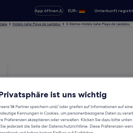
•
App öffnen
EUR
Unterkunft registr
daka
Hotels nahe Playa de Laidatxu
3-Sterne-Hotels nahe Playa de Laidatxu
 Privatsphäre ist uns wichtig
nsere
16
Partner speichern und/ oder greifen auf Informationen auf ein
eindeutige Kennungen in Cookies, um personenbezogene Daten zu verarb
e Präferenzen akzeptieren oder verwalten. Klicken Sie dazu bitte unten
ie jederzeit die Seite der Datenschutzrichtlinie. Diese Präferenzen we
ignalisiert und haben keinen Einfluss auf Surfdaten.