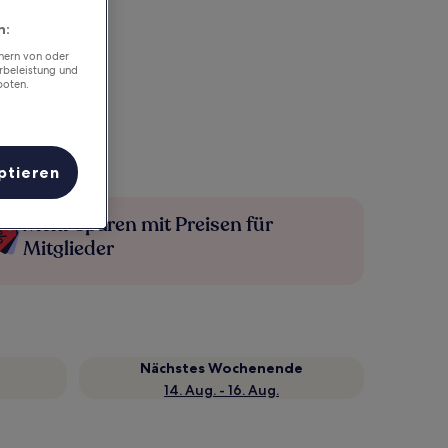
n:
chern von oder
rbeleistung und
boten.
ptieren
Mehr sparen mit Preisen für
Mitglieder
Nächstes Wochenende
14. Aug. - 16. Aug.