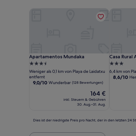
Apartamentos Mundaka
Casa Rural A
Apartamentos Mundaka
Casa Rural A
Apartamentos Mundaka
Casa Rural 
3.5-
3.0-
Sterne-
Sterne-
Weniger als 0,1 km von Playa de Laidatxu
6,4 km von Pl
Unterkunft
Unterkunft
8.6
entfernt
8,6/10
He
9.0
von
9,0/10
Wunderbar
(128 Bewertungen)
von
10,
Der
164 €
10,
Hervorrage
Preis
Wunderbar,
(31
inkl. Steuern & Gebühren
beträgt
(128
Bewertunge
30. Aug.–31. Aug.
164 €
Bewertungen)
Dies
Dies ist der niedrigste Preis pro Nacht, der in den letzten 
ist
der