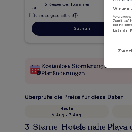
2 Reisende, 1 Zimmer
Wir und 
Ich reise geschäftlich
Verwendung g
Zugriff auf 
der Perform
Suchen
Liste der 
Zwec
Kostenlose Stornierung bei
Planänderungen
Überprüfe die Preise für diese Daten
Heute
6. Aug. - 7. Aug.
3-Sterne-Hotels nahe Playa 