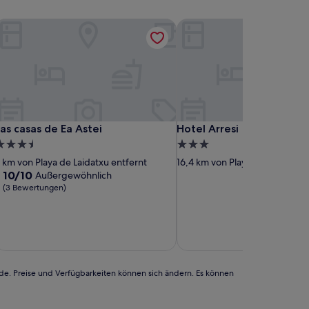
as casas de Ea Astei
Hotel Arresi
as casas de Ea Astei
Hotel Arresi
as casas de Ea Astei
Hotel Arresi
.5-
3.0-
terne-
Sterne-
 km von Playa de Laidatxu entfernt
16,4 km von Playa de Laidatxu 
nterkunft
Unterkunft
10.0
10/10
Außergewöhnlich
von
(3 Bewertungen)
10,
Außergewöhnlich,
(3
inkl. Steuern
Bewertungen)
24. Au
rde. Preise und Verfügbarkeiten können sich ändern. Es können