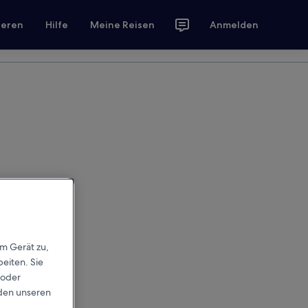
ieren
Hilfe
Meine Reisen
Anmelden
em Gerät zu,
eiten. Sie
 oder
rden unseren