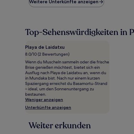
niedrigste
Weitere Unterkünfte anzeigen
Preis
pro
Nacht,
der
in
Top-Sehenswürdigkeiten in P
den
letzten
24 Stunden
Playa de Laidatxu
für
8.0/10 (2 Bewertungen)
einen
Aufenthalt
Wenn du Muscheln sammeln oder die frische
mit
Brise genießen möchtest, bietet sich ein
1 Übernachtung
Ausflug nach Playa de Laidatxu an, wenn du
von
in Mundaka bist. Nach nur einem kurzen
2 Erwachsenen
Spaziergang erreichst du Basamortu-Strand
gefunden
– ideal, um den Sonnenuntergang zu
wurde.
bestaunen.
Preise
Weniger anzeigen
und
Unterkünfte anzeigen
Verfügbarkeiten
können
sich
Weiter erkunden
ändern.
Es