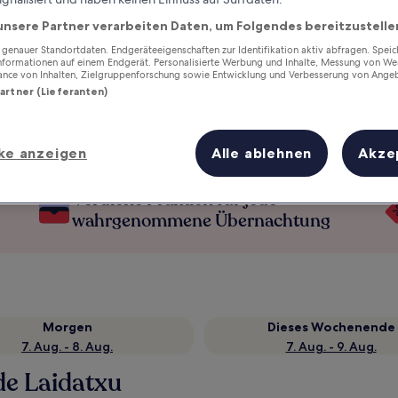
unsere Partner verarbeiten Daten, um Folgendes bereitzustelle
enauer Standortdaten. Endgeräteeigenschaften zur Identifikation aktiv abfragen. Spei
Informationen auf einem Endgerät. Personalisierte Werbung und Inhalte, Messung von We
ance von Inhalten, Zielgruppenforschung sowie Entwicklung und Verbesserung von Ange
Partner (Lieferanten)
ke anzeigen
Alle ablehnen
Akze
Verdiene Prämien für jede
wahrgenommene Übernachtung
Morgen
Dieses Wochenende
7. Aug. - 8. Aug.
7. Aug. - 9. Aug.
de Laidatxu