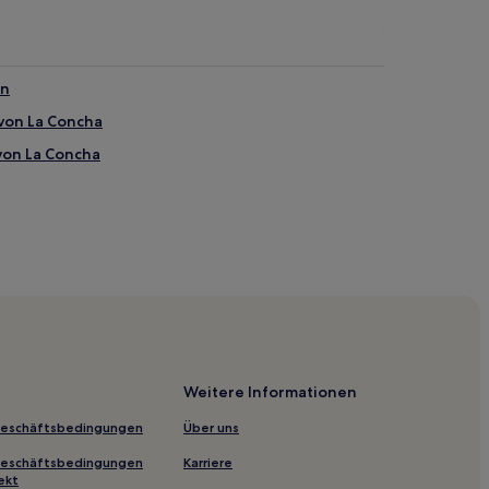
án
von La Concha
von La Concha
Weitere Informationen
Geschäftsbedingungen
Über uns
Geschäftsbedingungen
Karriere
ekt