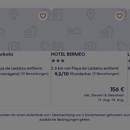
rboliz
HOTEL BERMEO
L
rboliz
HOTEL BERMEO
L
Arboliz
HOTEL BERMEO
L
3.0-
3
Sterne-
S
aya de Laidatxu entfernt
2,6 km von Playa de Laidatxu entfernt
8
Unterkunft
U
9.2
9,2/10
rvorragend
Wunderbar
(31 Bewertungen)
(11 Bewertungen)
von
10,
Der
156 €
nd,
Wunderbar,
Preis
(11
inkl. Steuern & Gebühren
beträgt
n)
Bewertungen)
13. Aug.–14. Aug.
156 €
24 Stunden für einen Aufenthalt mit 1 Übernachtung von 2 Erwachsenen gefunden wu
zusätzliche Bedingungen gelten.