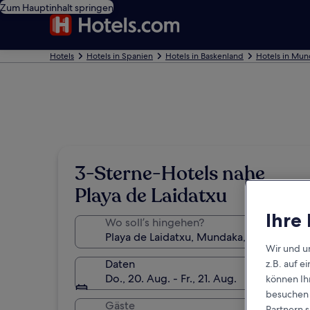
Zum Hauptinhalt springen
Hotels
Hotels in Spanien
Hotels in Baskenland
Hotels in Mun
3-Sterne-Hotels nahe
Playa de Laidatxu
Ihre
Wo soll’s hingehen?
Wir und u
Daten
z.B. auf 
Do., 20. Aug. - Fr., 21. Aug.
können Ihr
besuchen S
Gäste
Partnern s