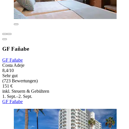
GF Fañabe
GF Fañabe
Costa Adeje
8,4/10
Sehr gut
(723 Bewertungen)
151 €
inkl. Steuern & Gebühren
1. Sept.–2. Sept.
GF Fañabe