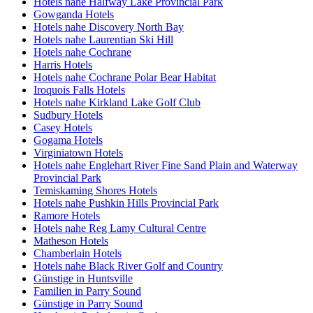
Hotels nahe Halfway Lake Provincial Park
Gowganda Hotels
Hotels nahe Discovery North Bay
Hotels nahe Laurentian Ski Hill
Hotels nahe Cochrane
Harris Hotels
Hotels nahe Cochrane Polar Bear Habitat
Iroquois Falls Hotels
Hotels nahe Kirkland Lake Golf Club
Sudbury Hotels
Casey Hotels
Gogama Hotels
Virginiatown Hotels
Hotels nahe Englehart River Fine Sand Plain and Waterway
Provincial Park
Temiskaming Shores Hotels
Hotels nahe Pushkin Hills Provincial Park
Ramore Hotels
Hotels nahe Reg Lamy Cultural Centre
Matheson Hotels
Chamberlain Hotels
Hotels nahe Black River Golf and Country
Günstige in Huntsville
Familien in Parry Sound
Günstige in Parry Sound