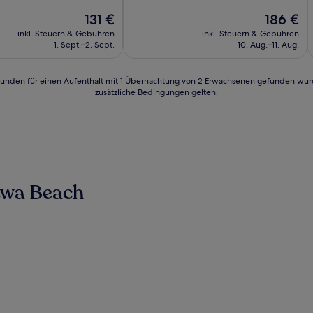
10,
nd,
Der
Sehr
Der
131 €
186 €
Preis
gut,
Preis
inkl. Steuern & Gebühren
inkl. Steuern & Gebühren
n)
beträgt
(3.565
beträgt
1. Sept.–2. Sept.
10. Aug.–11. Aug.
131 €
Bewertungen)
186 €
24 Stunden für einen Aufenthalt mit 1 Übernachtung von 2 Erwachsenen gefunden wu
zusätzliche Bedingungen gelten.
Ewa Beach