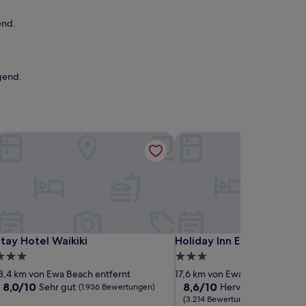
end.
gend.
tay Hotel Waikiki
Holiday Inn Express Waikik
tay Hotel Waikiki
Holiday Inn Express Waikik
tay Hotel Waikiki
Holiday Inn Express Waiki
.0-
3.0-
terne-
Sterne-
8,4 km von Ewa Beach entfernt
17,6 km von Ewa Beach entfern
nterkunft
Unterkunft
8.0
8.6
8,0/10
8,6/10
Sehr gut
Hervorragend
(1.936 Bewertungen)
von
von
(3.214 Bewertungen)