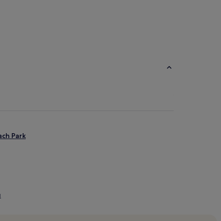
ch Park
u