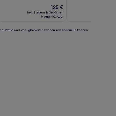
10,
10,
Sehr
Der
Hervorragend,
125 €
gut,
Preis
(3.214
inkl. Steuern & Gebühren
inkl. Steuern
(1.936
beträgt
Bewertungen)
9. Aug.–10. Aug.
11. A
Bewertungen)
125 €
rde. Preise und Verfügbarkeiten können sich ändern. Es können