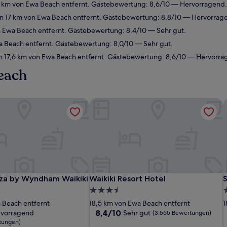
6 km von Ewa Beach entfernt. Gästebewertung: 8,6/10 — Hervorragend.
n 17 km von Ewa Beach entfernt. Gästebewertung: 8,8/10 — Hervorrag
n Ewa Beach entfernt. Gästebewertung: 8,4/10 — Sehr gut.
a Beach entfernt. Gästebewertung: 8,0/10 — Sehr gut.
n 17,6 km von Ewa Beach entfernt. Gästebewertung: 8,6/10 — Hervorra
each
za by Wyndham Waikiki
Waikiki Resort Hotel
S
za by Wyndham Waikiki
Waikiki Resort Hotel
S
za by Wyndham Waikiki
Waikiki Resort Hotel
S
3.5-
3
Sterne-
S
 Beach entfernt
18,5 km von Ewa Beach entfernt
1
Unterkunft
U
8.4
8,4/10
rvorragend
Sehr gut
(3.565 Bewertungen)
von
tungen)