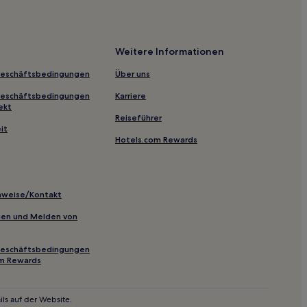
's Beach
ch Park
Weitere Informationen
ku Beach
Geschäftsbedingungen
Über uns
Geschäftsbedingungen
Karriere
ekt
Reiseführer
each Park
it
Hotels.com Rewards
 Beach Park
tück in Honolulu
inweise/Kontakt
inien und Melden von
h
Geschäftsbedingungen
ach
om Rewards
h Park
ve Beach
ls auf der Website.