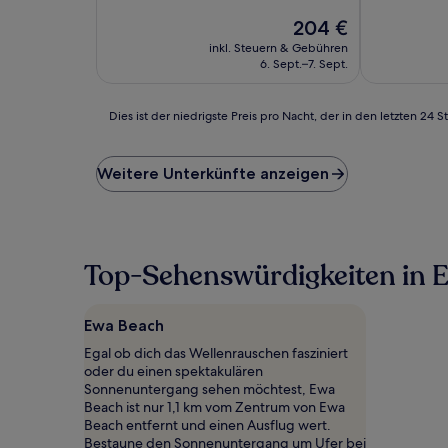
10,
10,
Hervorragend,
Der
Hervorrage
204 €
(3.517
Preis
(2.604
inkl. Steuern & Gebühren
Bewertungen)
beträgt
Bewertunge
6. Sept.–7. Sept.
204 €
Dies
Dies ist der niedrigste Preis pro Nacht, der in den letzten 
ist
der
niedrigste
Weitere Unterkünfte anzeigen
Preis
pro
Nacht,
der
in
Top-Sehenswürdigkeiten in 
den
letzten
24 Stunden
Ewa Beach
für
einen
Egal ob dich das Wellenrauschen fasziniert
Aufenthalt
oder du einen spektakulären
mit
Sonnenuntergang sehen möchtest, Ewa
1 Übernachtung
Beach ist nur 1,1 km vom Zentrum von Ewa
von
Beach entfernt und einen Ausflug wert.
2 Erwachsenen
Bestaune den Sonnenuntergang um Ufer bei