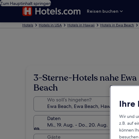
Zum Hauptinhalt springen
Reisen buchen
Hotels
Hotels in USA
Hotels in Hawaii
Hotels in Ewa Beach
3-Sterne-Hotels nahe Ewa
Beach
Wo soll’s hingehen?
Ihre
Wir und u
Daten
z.B. auf 
Mi., 19. Aug. - Do., 20. Aug.
können Ihr
Gäste
besuchen S