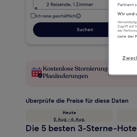
2 Reisende, 1 Zimmer
Partnern s
Wir und 
Ich reise geschäftlich
Verwendung g
Zugriff auf 
Suchen
der Perform
Liste der 
Zwec
Kostenlose Stornierung bei
Planänderungen
Überprüfe die Preise für diese Daten
Heute
5. Aug. - 6. Aug.
Die 5 besten 3-Sterne-Hotel