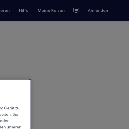
ieren
Hilfe
Meine Reisen
Anmelden
em Gerät zu,
eiten. Sie
 oder
rden unseren