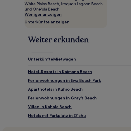
gefunden
White Plains Beach, Iroquois Lagoon Beach
wurde.
und One'ula Beach.
Preise
Weniger anzeigen
und
Unterkünfte anzeigen
Verfügbarkeiten
können
sich
Weiter erkunden
ändern.
Es
können
zusätzliche
Unterkünfte
Mietwagen
Bedingungen
gelten.
Hotel-Resorts in Kaimana Beach
Ferienwohnungen in Ewa Beach Park
Aparthotels in Kuhio Beach
Ferienwohnungen in Gray's Beach
Villen in Kahala Beach
Hotels mit Parkplatz in Oʻahu
Günstige nahe Pearl Harbor