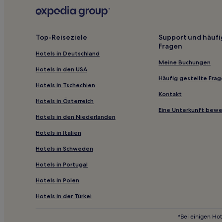
Hotels mit Pool in Honolulu County
Hotels mit Wellnessbereich nahe Sans Souci Beach
Hotels mit inbegriffenem Frühstück nahe Bellows F
Top-Reiseziele
Support und häufi
Fragen
Haustierfreundliche nahe Duke Kahanamoku Beach
Hotels in Deutschland
Lgbtqia-Freundliche nahe Hauʻula Beach Park
Meine Buchungen
Hotels in den USA
Luxus in Kapolei
Häufig gestellte Fra
Hotels in Tschechien
Hotels mit Fitnessbereich nahe Makaha Beach Park
Kontakt
Hotels in Österreich
Luxus nahe Kaiaka Bay Beach Park
Eine Unterkunft bew
Hotels in den Niederlanden
Golf nahe Kaimana Beach
Hotels in Italien
Lgbtqia-Freundliche in Honolulu
Hotels in Schweden
Strand nahe Kuhio Beach
Hotels in Portugal
3-Sterne-Hotels in Kaanapali
Hotels in Polen
3-Sterne-Hotels in Laniakea Beach
2-Sterne-Hotels in Makaha Beach Park
Hotels in der Türkei
4-Sterne-Hotels in Hukilau Beach
*Bei einigen Hot