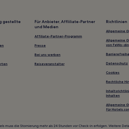
Günstige nahe Laniakea Beach
Lgbtqia-Freundliche nahe Gray
ield Beach Park
Familien nahe Bellows Field Bea
g gestellte
Für Anbieter, Affliliate-Partner
Richtlinien
und Medien
Günstige nahe Duke Kahanamo
Allgemeine 
Business in Kapolei
Affiliate-Partner-Programm
Allgemeine 
Strand nahe Makaha Beach Park
von FeWo-dir
gen
Presse
Hotels mit Parkplatz nahe Ewa B
Barrierefreihe
Bei uns werben
Hotels mit Pool nahe Kaiaka Bay
Datenschutz
erten
Reiseveranstalter
Familien in Honolulu
Cookies
Hotels mit inbegriffenem Frühs
Rechtliche H
3-Sterne-Hotels in Princeville
Inhaltsrichtl
Inhalten
3-Sterne-Hotels in Waikiki Beac
Allgemeine 
2-Sterne-Hotels in Laniakea Be
für Hotels.c
2-Sterne-Hotels in Hauʻula Beac
5-Sterne-Hotels in Paradise Co
els muss die Stornierung mehr als 24 Stunden vor Check-in erfolgen. Weitere Detai