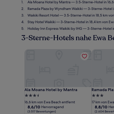
Ala Moana Hotel by Mantra
— 3.5-Sterne-Hotel in 16,
Ramada Plaza by Wyndham Waikiki
— 3-Sterne-Hotel i
Waikiki Resort Hotel
— 3.5-Sterne-Hotel in 18,5 km vo
Stay Hotel Waikiki
— 3-Sterne-Hotel in 18,4 km von Ew
Holiday Inn Express Waikiki by IHG
— 3-Sterne-Hotel i
3-Sterne-Hotels nahe Ewa B
Ala Moana Hotel by Mantra
Ramada Pla
Ala Moana Hotel by Mantra
Ramada Pla
Ala Moana Hotel by Mantra
Ramada Pla
3.5-
3.0-
Sterne-
Sterne-
16,6 km von Ewa Beach entfernt
17 km von Ewa
Unterkunft
Unterkunft
8.6
8.8
8,6/10
8,8/10
Hervorragend
He
von
von
(3.517 Bewertungen)
(2.604 Bewer