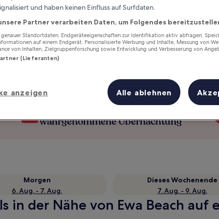
ignalisiert und haben keinen Einfluss auf Surfdaten.
unsere Partner verarbeiten Daten, um Folgendes bereitzustelle
enauer Standortdaten. Endgeräteeigenschaften zur Identifikation aktiv abfragen. Spei
Informationen auf einem Endgerät. Personalisierte Werbung und Inhalte, Messung von We
ance von Inhalten, Zielgruppenforschung sowie Entwicklung und Verbesserung von Ange
Partner (Lieferanten)
ke anzeigen
Alle ablehnen
Akze
Verdiene Prämien für jede
wahrgenommene Übernachtung
Morgen
Dieses Wochenende
6. Aug. - 7. Aug.
7. Aug. - 9. Aug.
s in der Nähe von Ewa Beach auf e