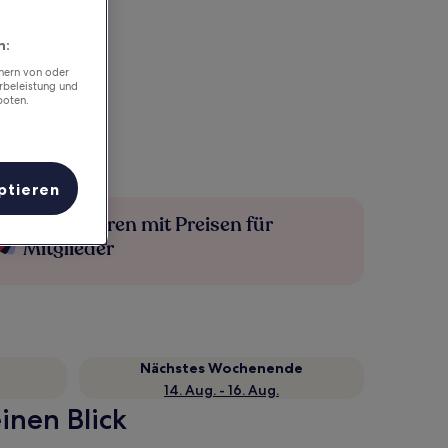
n:
chern von oder
rbeleistung und
boten.
ptieren
Mehr sparen mit Preisen für
Mitglieder
Nächstes Wochenende
14. Aug. - 16. Aug.
inen Blick