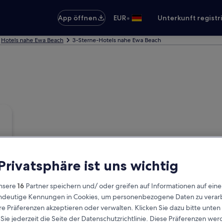
•
App öffnen
EUR
Unterkunft registr
Hotels nahe Ewa Beach
3-Sterne-Hotels nahe Ewa Beach
 Privatsphäre ist uns wichtig
nsere
16
Partner speichern und/ oder greifen auf Informationen auf ein
eindeutige Kennungen in Cookies, um personenbezogene Daten zu verarb
e Präferenzen akzeptieren oder verwalten. Klicken Sie dazu bitte unten
ie jederzeit die Seite der Datenschutzrichtlinie. Diese Präferenzen we