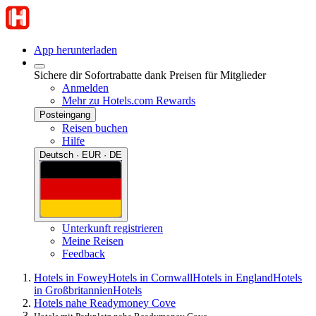
App herunterladen
Sichere dir Sofortrabatte dank Preisen für Mitglieder
Anmelden
Mehr zu Hotels.com Rewards
Posteingang
Reisen buchen
Hilfe
Deutsch · EUR · DE
Unterkunft registrieren
Meine Reisen
Feedback
Hotels in Fowey
Hotels in Cornwall
Hotels in England
Hotels
in Großbritannien
Hotels
Hotels nahe Readymoney Cove