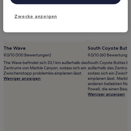
Zwecke anzeigen
The Wave
South Coyote Butt
9.0/10 (100 Bewertungen)
9.0/10 (60 Bewertunge
The Wave befindet sich 33,1 km außerhalb des
South Coyote Buttes be
Zentrums von Marble Canyon, sodass sich ein
außerhalb des Zentrum
Zwischenstopp problemlos einplanen lässt.
sodass sich ein Zwisch
Weniger anzeigen
einplanen lässt. Marble
anderen beliebten Natu
Powell, die einen Besuc
Weniger anzeigen