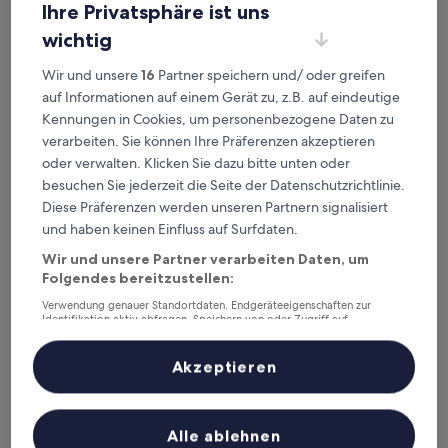
Heute
Morgen
Ihre Privatsphäre ist uns
6. Aug. - 7. Aug.
7. Aug. - 8. Aug.
wichtig
Dieses Wochenende
Nächstes Wochenende
7. Aug. - 9. Aug.
14. Aug. - 16. Aug.
Wir und unsere
16
Partner speichern und/ oder greifen
auf Informationen auf einem Gerät zu, z.B. auf eindeutige
Empfohlene Unterkünfte
Preis (aufsteigend)
Ent
Kennungen in Cookies, um personenbezogene Daten zu
verarbeiten. Sie können Ihre Präferenzen akzeptieren
Deine Ausgangsbasis nahe Wire
oder verwalten. Klicken Sie dazu bitte unten oder
Pass Trail
besuchen Sie jederzeit die Seite der Datenschutzrichtlinie.
Diese Präferenzen werden unseren Partnern signalisiert
und haben keinen Einfluss auf Surfdaten.
Wir und unsere Partner verarbeiten Daten, um
Folgendes bereitzustellen:
Andere Sehenswürdigkeiten in
Verwendung genauer Standortdaten. Endgeräteeigenschaften zur
Identifikation aktiv abfragen. Speichern von oder Zugriff auf
Informationen auf einem Endgerät. Personalisierte Werbung und
der Nähe von: Wire Pass Trail
Inhalte, Messung von Werbeleistung und der Performance von Inhalten,
Zielgruppenforschung sowie Entwicklung und Verbesserung von
Akzeptieren
Angeboten.
Liste der Partner (Lieferanten)
Alle ablehnen