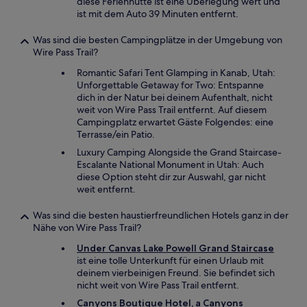
diese Ferienhütte ist eine Überlegung wert und
ist mit dem Auto 39 Minuten entfernt.
Was sind die besten Campingplätze in der Umgebung von
Wire Pass Trail?
Romantic Safari Tent Glamping in Kanab, Utah:
Unforgettable Getaway for Two: Entspanne
dich in der Natur bei deinem Aufenthalt, nicht
weit von Wire Pass Trail entfernt. Auf diesem
Campingplatz erwartet Gäste Folgendes: eine
Terrasse/ein Patio.
Luxury Camping Alongside the Grand Staircase-
Escalante National Monument in Utah: Auch
diese Option steht dir zur Auswahl, gar nicht
weit entfernt.
Was sind die besten haustierfreundlichen Hotels ganz in der
Nähe von Wire Pass Trail?
Under Canvas Lake Powell Grand Staircase
ist eine tolle Unterkunft für einen Urlaub mit
deinem vierbeinigen Freund. Sie befindet sich
nicht weit von Wire Pass Trail entfernt.
Canyons Boutique Hotel, a Canyons