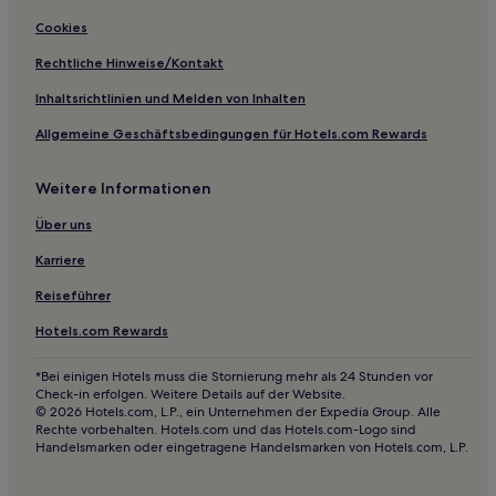
Motels in Richfield
Cookies
Hotels mit Fitnessbereich in Südwest-Utah / Bryce Canyon
Rechtliche Hinweise/Kontakt
Günstige in Südwest-Utah / Bryce Canyon
Inhaltsrichtlinien und Melden von Inhalten
Hotels mit Pool in Südwest-Utah / Bryce Canyon
Allgemeine Geschäftsbedingungen für Hotels.com Rewards
Hotels mit Parkplatz in Südwest-Utah / Bryce Canyon
Weitere Informationen
Luxus in Südwest-Utah / Bryce Canyon
Günstige in Torrey
Über uns
Hotels mit Parkplatz in Zentral-Utah
Karriere
Hotels mit Pool in Richfield
Reiseführer
Hotels mit Fitnessbereich in Richfield
Hotels.com Rewards
Günstige in Richfield
*Bei einigen Hotels muss die Stornierung mehr als 24 Stunden vor
Haustierfreundliche in Richfield
Check-in erfolgen. Weitere Details auf der Website.
© 2026 Hotels.com, L.P., ein Unternehmen der Expedia Group. Alle
Günstige in Washington
Rechte vorbehalten. Hotels.com und das Hotels.com-Logo sind
Handelsmarken oder eingetragene Handelsmarken von Hotels.com, L.P.
Günstige in Panguitch
Familien in Panguitch