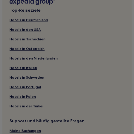
Hotels nahe Southern Utah University
Top-Reiseziele
Ticaboo Hotels
Hotels in Deutschland
Hotels nahe Bullfrog Marina
Hotels in den USA
Hotels nahe Navajo Trail
Hotels in Tschechien
Hotels nahe Clear Creek Overlook
Hotels in Österreich
Panguitch Hotels
Hotels in den Niederlanden
Halls Crossing Hotels
St. George Hotels
Hotels in Italien
Hotels nahe Cedar City Utah Temple
Hotels in Schweden
Hotels nahe Zion-Nationalpark
Hotels in Portugal
Hotels nahe Adams Shakespearean Theatre
Hotels in Polen
Hotels nahe Frontier Homestead State Park Museum
Hotels in der Türkei
Hotels nahe Kanab trailhead
Support und häufig gestellte Fragen
Kanab Hotels
New Harmony Hotels
Meine Buchungen