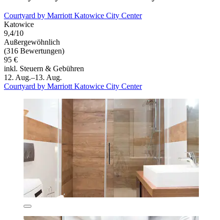
Courtyard by Marriott Katowice City Center
Katowice
9,4/10
Außergewöhnlich
(316 Bewertungen)
95 €
inkl. Steuern & Gebühren
12. Aug.–13. Aug.
Courtyard by Marriott Katowice City Center