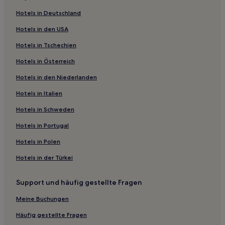
Hotels nahe One Way Golf Club
Hotels in Deutschland
Hotels nahe Kunstmuseum von Tsukuba
Hotels in den USA
Hotels nahe Bahnhof Mito
Hotels in Tschechien
Hotels nahe Ushiku Daibutsu
Hotels in Österreich
Ibaraki: Hotels
Hotels in den Niederlanden
Tsukuba Hotels
Hotels in Italien
Hotels nahe Kodokan
Inashiki Bezirk: Hotels
Hotels in Schweden
Hotels nahe Strand Hiraiso
Hotels in Portugal
Hotels nahe Bahnhof Katsuta
Hotels in Polen
Yuki Hotels
Hotels in der Türkei
Mito Hotels
Support und häufig gestellte Fragen
Hotels nahe Universität Tsukuba
Meine Buchungen
Hotels nahe Mito City Water Supply Tower
Hotels nahe Gedenkhalle von Ujō Noguchi
Häufig gestellte Fragen