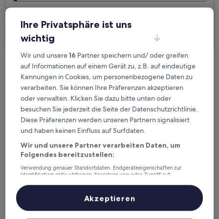
Ich reise geschäftlich
Ihre Privatsphäre ist uns
Suchen
wichtig
Wir und unsere
16
Partner speichern und/ oder greifen
auf Informationen auf einem Gerät zu, z.B. auf eindeutige
Kostenlose Stornierung bei
Kennungen in Cookies, um personenbezogene Daten zu
Planänderungen
verarbeiten. Sie können Ihre Präferenzen akzeptieren
oder verwalten. Klicken Sie dazu bitte unten oder
Verdiene Prämien für jede
besuchen Sie jederzeit die Seite der Datenschutzrichtlinie.
wahrgenommene Übernachtung
Diese Präferenzen werden unseren Partnern signalisiert
und haben keinen Einfluss auf Surfdaten.
Mehr sparen mit Preisen für Mitglieder
Wir und unsere Partner verarbeiten Daten, um
Folgendes bereitzustellen:
Verwendung genauer Standortdaten. Endgeräteeigenschaften zur
Identifikation aktiv abfragen. Speichern von oder Zugriff auf
Informationen auf einem Endgerät. Personalisierte Werbung und
Überprüfe die Preise für diese Daten
Inhalte, Messung von Werbeleistung und der Performance von Inhalten,
Zielgruppenforschung sowie Entwicklung und Verbesserung von
Akzeptieren
Angeboten.
Heute
Morgen
Liste der Partner (Lieferanten)
6. Aug. - 7. Aug.
7. Aug. - 8. Aug.