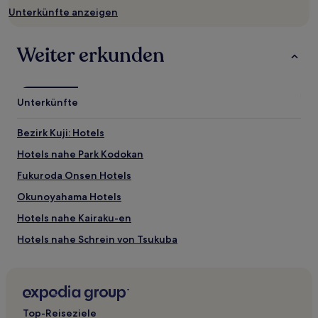
und
Unterkünfte anzeigen
Verfügbarkeiten
können
sich
Weiter erkunden
ändern.
Es
können
zusätzliche
Unterkünfte
Bedingungen
gelten.
Bezirk Kuji: Hotels
Hotels nahe Park Kodokan
Fukuroda Onsen Hotels
Okunoyahama Hotels
Hotels nahe Kairaku-en
Hotels nahe Schrein von Tsukuba
Hotels nahe Science Square TSUKUBA
Hotels nahe Senba-See
Yachiyo Hotels
Top-Reiseziele