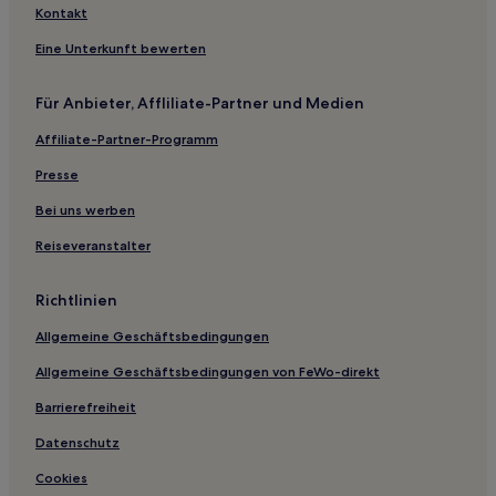
Sashima Bezirk: Hotels
Kontakt
Hotels nahe Station Tsukuba
Eine Unterkunft bewerten
Hotels nahe Bahnhof Ushiku
Für Anbieter, Affliliate-Partner und Medien
Hotels nahe Station Bampaku-kinen-kōen
Affiliate-Partner-Programm
Hotels nahe Bahnhof Mito Tomobe
Presse
Katamachi Hotels
Hotels mit Parkplatz in Hitachinaka
Bei uns werben
Lgbtqia-Freundliche in Mito
Reiseveranstalter
Hotels mit Parkplatz nahe Strand Ose
Richtlinien
Günstige in Tsukuba
Allgemeine Geschäftsbedingungen
3-Sterne-Hotels in Tsukuba
Allgemeine Geschäftsbedingungen von FeWo-direkt
Barrierefreiheit
Datenschutz
Cookies