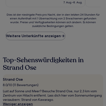
Preis
Sehr
Sehr
7. Aug.–8. Aug.
beträgt
gut,
gut,
50 €
(710
(138
Bewertungen)
Bewertunge
Dies
Dies ist der niedrigste Preis pro Nacht, der in den letzten 24 Stunden für
einen Aufenthalt mit 1 Übernachtung von 2 Erwachsenen gefunden
ist
wurde. Preise und Verfügbarkeiten können sich ändern. Es können
der
zusätzliche Bedingungen gelten.
niedrigste
Preis
Weitere Unterkünfte anzeigen
pro
Nacht,
der
in
den
letzten
Top-Sehenswürdigkeiten in
24 Stunden
Strand Ose
für
einen
Aufenthalt
mit
Strand Ose
1 Übernachtung
8.0/10 (11 Bewertungen)
von
Lust auf Sonne und Meer? Besuche Strand Ose, nur 2,3 km vom
2 Erwachsenen
Zentrum von Hitachi entfernt. Lass dich hier vom Sonnenuntergang
gefunden
verzaubern: Strand von Kawarago.
wurde.
Weniger anzeigen
Preise