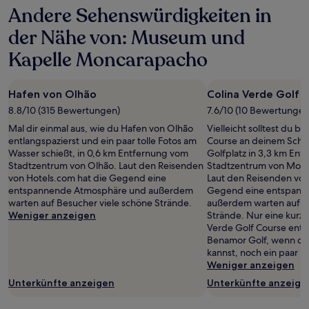
Andere Sehenswürdigkeiten in
der Nähe von: Museum und
Kapelle Moncarapacho
Hafen von Olhão
Colina Verde Golf 
8.8/10 (315 Bewertungen)
7.6/10 (10 Bewertungen
Mal dir einmal aus, wie du Hafen von Olhão
Vielleicht solltest du b
entlangspazierst und ein paar tolle Fotos am
Course an deinem Schw
Wasser schießt, in 0,6 km Entfernung vom
Golfplatz in 3,3 km En
Stadtzentrum von Olhão. Laut den Reisenden
Stadtzentrum von Monc
von Hotels.com hat die Gegend eine
Laut den Reisenden von
entspannende Atmosphäre und außerdem
Gegend eine entspann
warten auf Besucher viele schöne Strände.
außerdem warten auf B
Weniger anzeigen
Strände. Nur eine kurze
Verde Golf Course entfe
Benamor Golf, wenn du 
kannst, noch ein paar L
Weniger anzeigen
Unterkünfte anzeigen
Unterkünfte anzeige