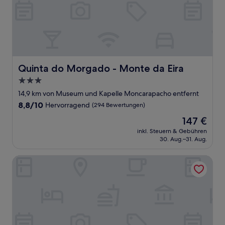
Quinta do Morgado - Monte da Eira
Quinta do Morgado - Monte da Eira
3.0-
Sterne-
14,9 km von Museum und Kapelle Moncarapacho entfernt
Unterkunft
8.8
8,8/10
Hervorragend
(294 Bewertungen)
von
Der
147 €
10,
Preis
Hervorragend,
inkl. Steuern & Gebühren
beträgt
30. Aug.–31. Aug.
(294
147 €
Bewertungen)
Hotel Sol Algarve by Kavia