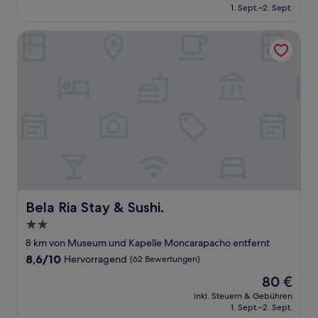
beträgt
1. Sept.–2. Sept.
(6
153 €
Bewertungen)
Bela Ria Stay & Sushi.
Bela Ria Stay & Sushi.
Bela Ria Stay & Sushi.
2.0-
Sterne-
8 km von Museum und Kapelle Moncarapacho entfernt
Unterkunft
8.6
8,6/10
Hervorragend
(62 Bewertungen)
von
Der
80 €
10,
Preis
Hervorragend,
inkl. Steuern & Gebühren
beträgt
1. Sept.–2. Sept.
(62
80 €