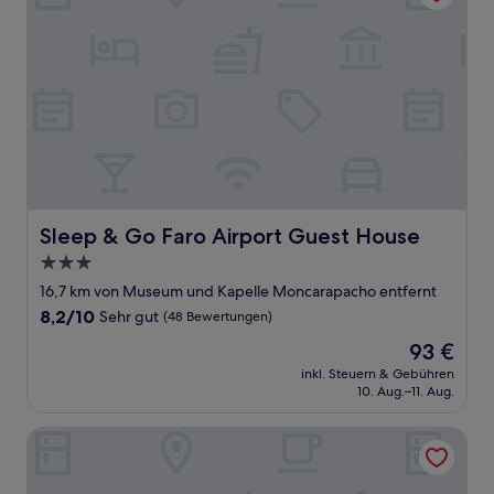
Sleep & Go Faro Airport Guest House
Sleep & Go Faro Airport Guest House
3.0-
Sterne-
16,7 km von Museum und Kapelle Moncarapacho entfernt
Unterkunft
8.2
8,2/10
Sehr gut
(48 Bewertungen)
von
Der
93 €
10,
Preis
Sehr
inkl. Steuern & Gebühren
beträgt
10. Aug.–11. Aug.
gut,
93 €
(48
Bewertungen)
Faro Boutique Hotel