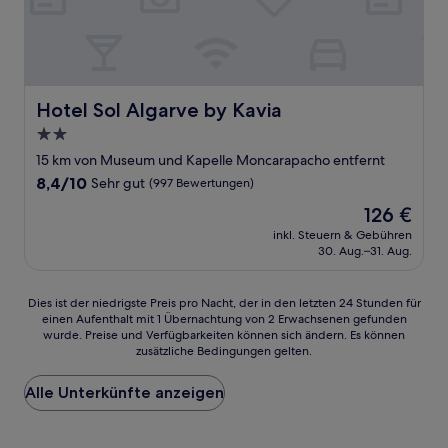
Hotel Sol Algarve by Kavia
Hotel Sol Algarve by Kavia
2.0-
Sterne-
15 km von Museum und Kapelle Moncarapacho entfernt
Unterkunft
8.4
8,4/10
Sehr gut
(997 Bewertungen)
von
Der
126 €
10,
Preis
Sehr
inkl. Steuern & Gebühren
beträgt
30. Aug.–31. Aug.
gut,
126 €
(997
Bewertungen)
Dies
Dies ist der niedrigste Preis pro Nacht, der in den letzten 24 Stunden für
einen Aufenthalt mit 1 Übernachtung von 2 Erwachsenen gefunden
ist
wurde. Preise und Verfügbarkeiten können sich ändern. Es können
der
zusätzliche Bedingungen gelten.
niedrigste
Preis
Alle Unterkünfte anzeigen
pro
Nacht,
der
in