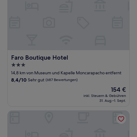
Faro Boutique Hotel
Faro Boutique Hotel
3.0-
Sterne-
14,8 km von Museum und Kapelle Moncarapacho entfernt
Unterkunft
8.4
8,4/10
Sehr gut
(687 Bewertungen)
von
Der
154 €
10,
Preis
Sehr
inkl. Steuern & Gebühren
beträgt
31. Aug.–1. Sept.
gut,
154 €
(687
Bewertungen)
Hospedaria