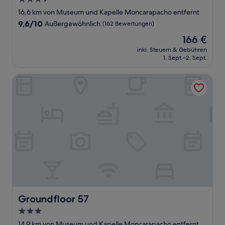
Sterne-
16,6 km von Museum und Kapelle Moncarapacho entfernt
Unterkunft
9.6
9,6/10
Außergewöhnlich
(162 Bewertungen)
von
Der
166 €
10,
Preis
Außergewöhnlich,
inkl. Steuern & Gebühren
beträgt
1. Sept.–2. Sept.
(162
166 €
Bewertungen)
Groundfloor 57
Groundfloor 57
Groundfloor 57
3.0-
Sterne-
14,9 km von Museum und Kapelle Moncarapacho entfernt