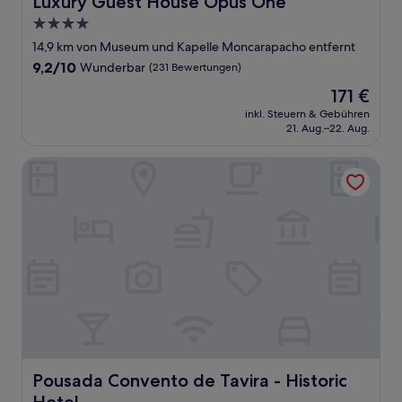
Luxury Guest House Opus One
4.0-
Sterne-
14,9 km von Museum und Kapelle Moncarapacho entfernt
Unterkunft
9.2
9,2/10
Wunderbar
(231 Bewertungen)
von
Der
171 €
10,
Preis
Wunderbar,
inkl. Steuern & Gebühren
beträgt
21. Aug.–22. Aug.
(231
171 €
Bewertungen)
Pousada Convento de Tavira - Historic Hotel
Pousada Convento de Tavira - Historic Hotel
Pousada Convento de Tavira - Historic