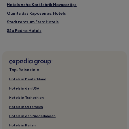
Hotels nahe Korkfabrik Novacortiça
Quinta das Raposeiras: Hotels
Stadtzentrum Faro: Hotels
São Pedro: Hotels
Hotels nahe Altstädter Ring
Santa Luzia Hotels
Hotels nahe Colina Verde Golf Course
Pechão Hotels
Top-Reiseziele
Moncarapacho e Fuseta Hotels
Hotels in Deutschland
Belo Romão Hotels
Hotels in den USA
Vale da Rosa Hotels
Hotels in Tschechien
Hotels nahe Altstadt
Hotels in Österreich
Olhão Hotels
Hotels in den Niederlanden
Areia Hotels
Santa Catarina da Fonte do Bispo Hotels
Hotels in Italien