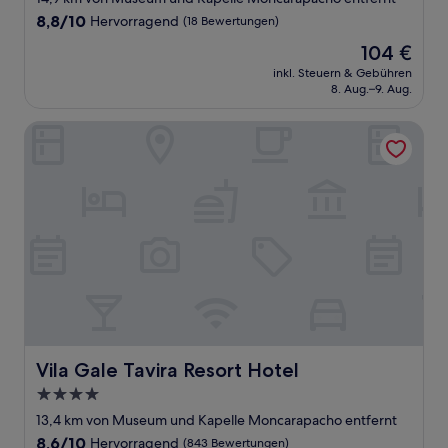
Unterkunft
8.8
8,8/10
Hervorragend
(18 Bewertungen)
von
Der
104 €
10,
Preis
Hervorragend,
inkl. Steuern & Gebühren
beträgt
8. Aug.–9. Aug.
(18
104 €
Bewertungen)
Vila Gale Tavira Resort Hotel
Vila Gale Tavira Resort Hotel
Vila Gale Tavira Resort Hotel
4.0-
Sterne-
13,4 km von Museum und Kapelle Moncarapacho entfernt
Unterkunft
8.6
8,6/10
Hervorragend
(843 Bewertungen)