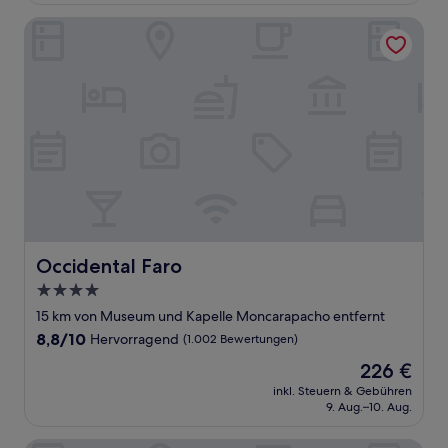
Bewertungen)
Occidental Faro
Occidental Faro
Occidental Faro
4.0-
Sterne-
15 km von Museum und Kapelle Moncarapacho entfernt
Unterkunft
8.8
8,8/10
Hervorragend
(1.002 Bewertungen)
von
Der
226 €
10,
Preis
Hervorragend,
inkl. Steuern & Gebühren
beträgt
9. Aug.–10. Aug.
(1.002
226 €
Bewertungen)