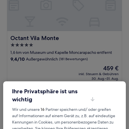
Octant Vila Monte
Octant Vila Monte
5.0-
Sterne-
1,6 km von Museum und Kapelle Moncarapacho entfernt
Unterkunft
9.4
9,4/10
Außergewöhnlich
(181 Bewertungen)
von
Der
459 €
10,
Preis
Außergewöhnlich,
inkl. Steuern & Gebühren
beträgt
30. Aug.–31. Aug.
(181
459 €
Bewertungen)
Casa Rosa Villa
Ihre Privatsphäre ist uns
wichtig
Wir und unsere
16
Partner speichern und/ oder greifen
auf Informationen auf einem Gerät zu, z.B. auf eindeutige
Kennungen in Cookies, um personenbezogene Daten zu
verarbeiten. Sie können Ihre Präferenzen akzeptieren