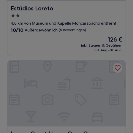
Estúdios Loreto
Estúdios Loreto
2.0-
Sterne-
4,8 km von Museum und Kapelle Moncarapacho entfernt
Unterkunft
10.0
10/10
Außergewöhnlich
(5 Bewertungen)
von
Der
126 €
10,
Preis
Außergewöhnlich,
inkl. Steuern & Gebühren
beträgt
30. Aug.–31. Aug.
(5
126 €
Bewertungen)
Luxury Guest House Opus One
Luxury Guest House Opus One