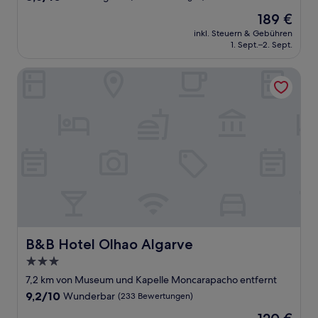
von
Der
189 €
10,
Preis
Hervorragend,
inkl. Steuern & Gebühren
beträgt
1. Sept.–2. Sept.
(843
189 €
Bewertungen)
B&B Hotel Olhao Algarve
B&B Hotel Olhao Algarve
B&B Hotel Olhao Algarve
3.0-
Sterne-
7,2 km von Museum und Kapelle Moncarapacho entfernt
Unterkunft
9.2
9,2/10
Wunderbar
(233 Bewertungen)
von
Der