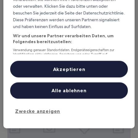
oder verwalten. Klicken Sie dazu bitte unten oder
besuchen Sie jederzeit die Seite der Datenschutzrichtlinie.
Diese Präferenzen werden unseren Partnern signalisiert
und haben keinen Einfluss auf Surfdaten.
Casa Rosa Villa
Casa Rosa Villa
Wir und unsere Partner verarbeiten Daten, um
3.0-
Folgendes bereitzustellen:
Sterne-
7,7 km von Museum und Kapelle Moncarapacho entfernt
Verwendung genauer Standortdaten. Endgeräteeigenschaften zur
Unterkunft
9.8
9,8/10
Identifikation aktiv abfragen. Speichern von oder Zugriff auf
Außergewöhnlich
(30 Bewertungen)
Informationen auf einem Endgerät. Personalisierte Werbung und
von
Inhalte, Messung von Werbeleistung und der Performance von Inhalten,
Der
150 €
10,
Zielgruppenforschung sowie Entwicklung und Verbesserung von
Akzeptieren
Preis
Außergewöhnlich,
inkl. Steuern & Gebühren
Angeboten.
beträgt
26. Aug.–27. Aug.
(30
Liste der Partner (Lieferanten)
150 €
Bewertungen)
Real Marina Hotel & Spa
Alle ablehnen
Zwecke anzeigen