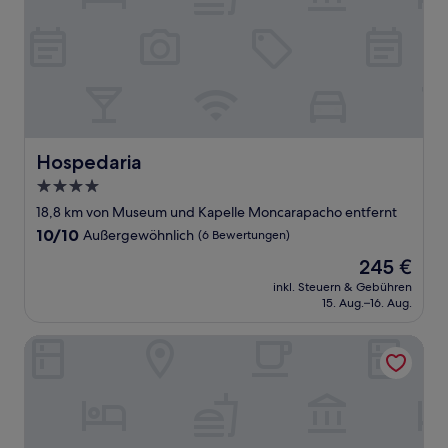
Hospedaria
Hospedaria
4.0-
Sterne-
18,8 km von Museum und Kapelle Moncarapacho entfernt
Unterkunft
10.0
10/10
Außergewöhnlich
(6 Bewertungen)
von
Der
245 €
10,
Preis
Außergewöhnlich,
inkl. Steuern & Gebühren
beträgt
15. Aug.–16. Aug.
(6
245 €
Bewertungen)
Quinta do Morgado - Monte da Eira