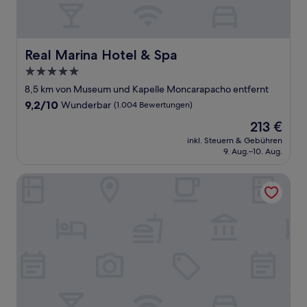
Real Marina Hotel & Spa
Real Marina Hotel & Spa
5.0-
Sterne-
8,5 km von Museum und Kapelle Moncarapacho entfernt
Unterkunft
9.2
9,2/10
Wunderbar
(1.004 Bewertungen)
von
Der
213 €
10,
Preis
Wunderbar,
inkl. Steuern & Gebühren
beträgt
9. Aug.–10. Aug.
(1.004
213 €
Bewertungen)
À da Avó - The Guesthouse