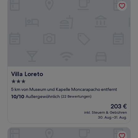
Villa Loreto
Villa Loreto
Villa Loreto
3.0-
Sterne-
5 km von Museum und Kapelle Moncarapacho entfernt
Unterkunft
10.0
10/10
Außergewöhnlich
(22 Bewertungen)
von
Der
203 €
10,
Preis
Außergewöhnlich,
inkl. Steuern & Gebühren
beträgt
30. Aug.–31. Aug.
(22
203 €
Bewertungen)
Sleep & Go Faro Airport Guest House