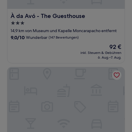
À da Avó - The Guesthouse
À da Avó - The Guesthouse
3.0-
Sterne-
14,9 km von Museum und Kapelle Moncarapacho entfernt
Unterkunft
9.0
9,0/10
Wunderbar
(147 Bewertungen)
von
Der
92 €
10,
Preis
Wunderbar,
inkl. Steuern & Gebühren
beträgt
6. Aug.–7. Aug.
(147
92 €
Bewertungen)
Estúdios Loreto