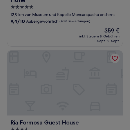
Hotel
5.0-
Sterne-
12,9 km von Museum und Kapelle Moncarapacho entfernt
Unterkunft
9.4
9,4/10
Außergewöhnlich
(489 Bewertungen)
von
Der
359 €
10,
Preis
Außergewöhnlich,
inkl. Steuern & Gebühren
beträgt
1. Sept.–2. Sept.
(489
359 €
Bewertungen)
Ria Formosa Guest House
Ria Formosa Guest House
Ria Formosa Guest House
3.5-