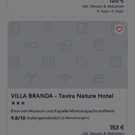
120 €
10,
Preis
Wunderbar,
inkl. Steuern & Gebühren
beträgt
5. Sept.–6. Sept.
(233
120 €
Bewertungen)
VILLA BRANDA - Tavira Nature Hotel
VILLA BRANDA - Tavira Nature Hotel
VILLA BRANDA - Tavira Nature Hotel
3.0-
Sterne-
8 km von Museum und Kapelle Moncarapacho entfernt
Unterkunft
9.8
9,8/10
Außergewöhnlich
(6 Bewertungen)
von
Der
153 €
10,
Preis
Außergewöhnlich,
inkl. Steuern & Gebühren