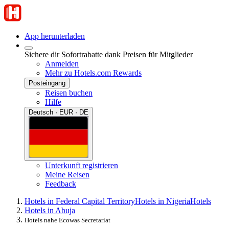
App herunterladen
Sichere dir Sofortrabatte dank Preisen für Mitglieder
Anmelden
Mehr zu Hotels.com Rewards
Posteingang
Reisen buchen
Hilfe
Deutsch · EUR · DE
Unterkunft registrieren
Meine Reisen
Feedback
Hotels in Federal Capital Territory
Hotels in Nigeria
Hotels
Hotels in Abuja
Hotels nahe Ecowas Secretariat