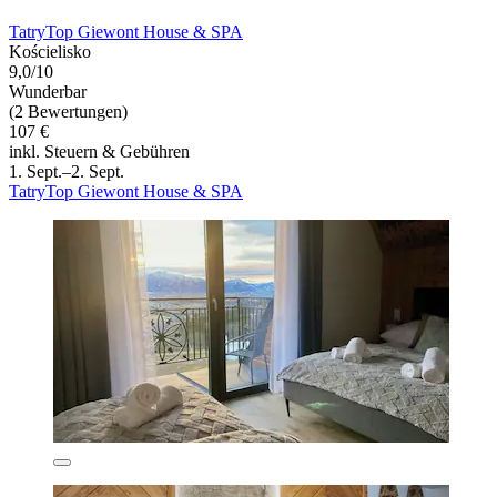
TatryTop Giewont House & SPA
Kościelisko
9,0/10
Wunderbar
(2 Bewertungen)
107 €
inkl. Steuern & Gebühren
1. Sept.–2. Sept.
TatryTop Giewont House & SPA