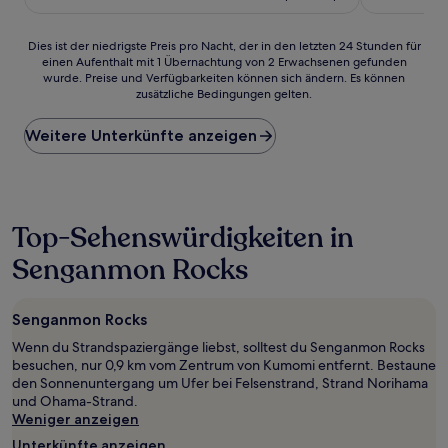
beträgt
Bewertungen)
(10
80 €
Bewertunge
Dies
Dies ist der niedrigste Preis pro Nacht, der in den letzten 24 Stunden für
einen Aufenthalt mit 1 Übernachtung von 2 Erwachsenen gefunden
ist
wurde. Preise und Verfügbarkeiten können sich ändern. Es können
der
zusätzliche Bedingungen gelten.
niedrigste
Preis
Weitere Unterkünfte anzeigen
pro
Nacht,
der
in
den
letzten
Top-Sehenswürdigkeiten in
24 Stunden
Senganmon Rocks
für
einen
Aufenthalt
mit
Senganmon Rocks
1 Übernachtung
Wenn du Strandspaziergänge liebst, solltest du Senganmon Rocks
von
besuchen, nur 0,9 km vom Zentrum von Kumomi entfernt. Bestaune
2 Erwachsenen
den Sonnenuntergang um Ufer bei Felsenstrand, Strand Norihama
gefunden
und Ohama-Strand.
wurde.
Weniger anzeigen
Preise
und
Unterkünfte anzeigen