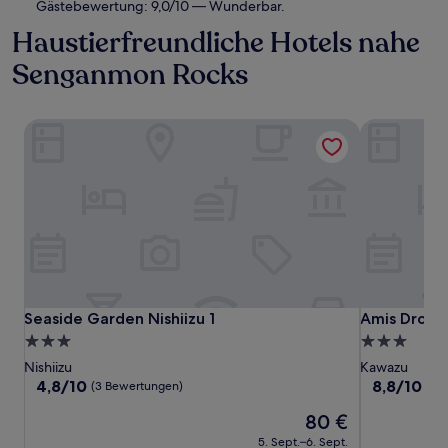
Gästebewertung: 9,0/10 — Wunderbar.
Haustierfreundliche Hotels nahe
Senganmon Rocks
Seaside Garden Nishiizu 1
Amis Drole
Seaside Garden Nishiizu 1
Amis Drole
Seaside Garden Nishiizu 1
Amis Drole
3.0-
3.0-
Sterne-
Sterne-
Nishiizu
Kawazu
Unterkunft
Unterkunft
4.8
8.8
4,8/10
8,8/10
He
(3 Bewertungen)
von
von
Der
80 €
10,
10,
Preis
(3
Hervorrage
5. Sept.–6. Sept.