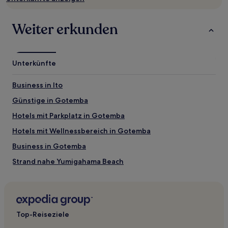
Verfügbarkeiten
können
sich
Weiter erkunden
ändern.
Es
können
zusätzliche
Unterkünfte
Bedingungen
gelten.
Business in Ito
Günstige in Gotemba
Hotels mit Parkplatz in Gotemba
Hotels mit Wellnessbereich in Gotemba
Business in Gotemba
Strand nahe Yumigahama Beach
Luxus nahe Yumigahama Beach
Hotels mit inbegriffenem Frühstück nahe Yumigahama
Beach
Top-Reiseziele
Günstige nahe Yumigahama Beach