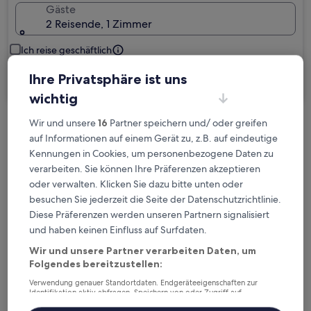
Gäste
2 Reisende, 1 Zimmer
Ich reise geschäftlich
Ihre Privatsphäre ist uns
Suchen
wichtig
Wir und unsere
16
Partner speichern und/ oder greifen
Kostenlose Stornierung bei
auf Informationen auf einem Gerät zu, z.B. auf eindeutige
Planänderungen
Kennungen in Cookies, um personenbezogene Daten zu
verarbeiten. Sie können Ihre Präferenzen akzeptieren
Verdiene Prämien für jede
oder verwalten. Klicken Sie dazu bitte unten oder
wahrgenommene Übernachtung
besuchen Sie jederzeit die Seite der Datenschutzrichtlinie.
Diese Präferenzen werden unseren Partnern signalisiert
und haben keinen Einfluss auf Surfdaten.
Mehr sparen mit Preisen für Mitglieder
Wir und unsere Partner verarbeiten Daten, um
Folgendes bereitzustellen:
Verwendung genauer Standortdaten. Endgeräteeigenschaften zur
Identifikation aktiv abfragen. Speichern von oder Zugriff auf
Überprüfe die Preise für diese Daten
Informationen auf einem Endgerät. Personalisierte Werbung und