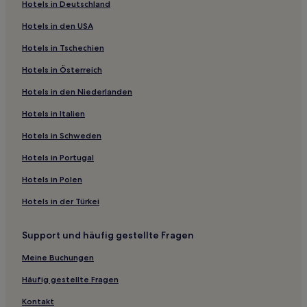
Strand nahe Strand Kujupama
Hotels in Deutschland
Strand nahe Strand Kisami Ohama
Hotels in den USA
Hotels mit Pool nahe Strand Kisami Ohama
Hotels in Tschechien
Strand nahe Strand Norihama
Hotels in Österreich
Golf in Präfektur Shizuoka
Hotels in den Niederlanden
Hotels mit Wellnessbereich in Izu Peninsula
Hotels in Italien
Günstige in Izu Peninsula
Hotels in Schweden
Familien in Izu Peninsula
Hotels in Portugal
Strand in Shirahama
Hotels in Polen
Hotels mit Thermalbad in Shirahama
Hotels in der Türkei
Business in Numazu
Hotels mit Wellnessbereich in Numazu
Support und häufig gestellte Fragen
Hotels mit inbegriffenem Frühstück nahe Strand Sagara
Meine Buchungen
Hotels mit inbegriffenem Frühstück in Shizuoka
Häufig gestellte Fragen
Golf nahe Strand Kawana
Kontakt