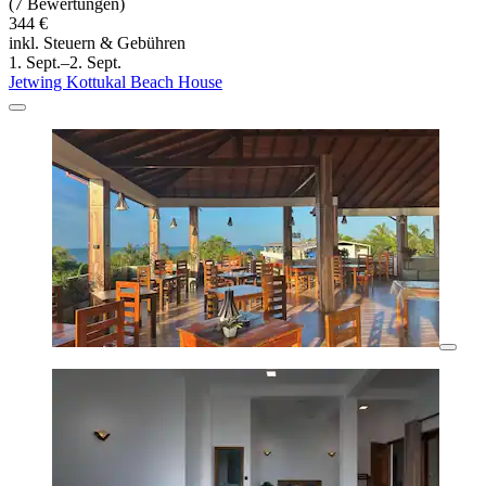
(7 Bewertungen)
344 €
inkl. Steuern & Gebühren
1. Sept.–2. Sept.
Jetwing Kottukal Beach House