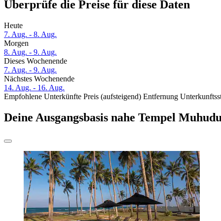
Überprüfe die Preise für diese Daten
Heute
7. Aug. - 8. Aug.
Morgen
8. Aug. - 9. Aug.
Dieses Wochenende
7. Aug. - 9. Aug.
Nächstes Wochenende
14. Aug. - 16. Aug.
Empfohlene Unterkünfte
Preis (aufsteigend)
Entfernung
Unterkunftss
Deine Ausgangsbasis nahe Tempel Muhud