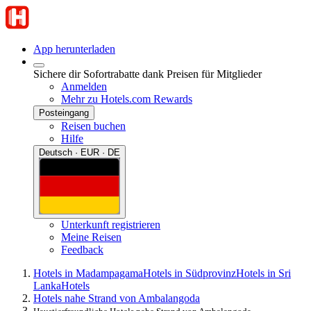
App herunterladen
Sichere dir Sofortrabatte dank Preisen für Mitglieder
Anmelden
Mehr zu Hotels.com Rewards
Posteingang
Reisen buchen
Hilfe
Deutsch · EUR · DE
Unterkunft registrieren
Meine Reisen
Feedback
Hotels in Madampagama
Hotels in Südprovinz
Hotels in Sri
Lanka
Hotels
Hotels nahe Strand von Ambalangoda