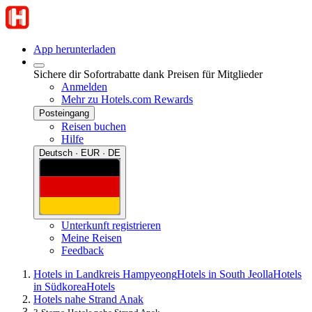
App herunterladen
Sichere dir Sofortrabatte dank Preisen für Mitglieder
Anmelden
Mehr zu Hotels.com Rewards
Posteingang
Reisen buchen
Hilfe
Deutsch · EUR · DE
Unterkunft registrieren
Meine Reisen
Feedback
Hotels in Landkreis Hampyeong
Hotels in South Jeolla
Hotels
in Südkorea
Hotels
Hotels nahe Strand Anak