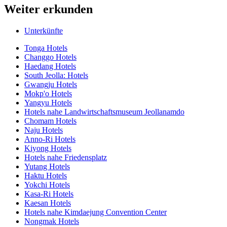
Weiter erkunden
Unterkünfte
Tonga Hotels
Changgo Hotels
Haedang Hotels
South Jeolla: Hotels
Gwangju Hotels
Mokp'o Hotels
Yangyu Hotels
Hotels nahe Landwirtschaftsmuseum Jeollanamdo
Chomam Hotels
Naju Hotels
Anno-Ri Hotels
Kiyong Hotels
Hotels nahe Friedensplatz
Yutang Hotels
Haktu Hotels
Yokchi Hotels
Kasa-Ri Hotels
Kaesan Hotels
Hotels nahe Kimdaejung Convention Center
Nongmak Hotels