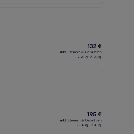
Der
132 €
Preis
inkl. Steuern & Gebühren
beträgt
7. Aug.–8. Aug.
132 €
Der
195 €
Preis
inkl. Steuern & Gebühren
beträgt
8. Aug.–9. Aug.
195 €