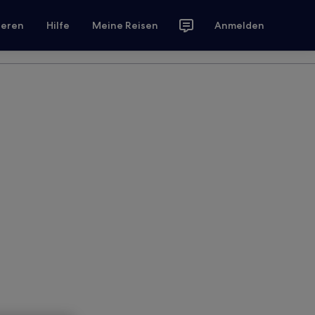
ieren
Hilfe
Meine Reisen
Anmelden