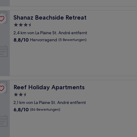
Bewertungen)
Shanaz Beachside Retreat
Shanaz Beachside Retreat
3.5-
Sterne-
2,4 km von La Plaine St. André entfernt
Unterkunft
8.8
8,8/10
Hervorragend
(5 Bewertungen)
von
10,
Hervorragend,
(5
Bewertungen)
Reef Holiday Apartments
Reef Holiday Apartments
2.5-
Sterne-
2,1 km von La Plaine St. André entfernt
Unterkunft
6.8
6,8/10
(86 Bewertungen)
von
10,
(86
Bewertungen)