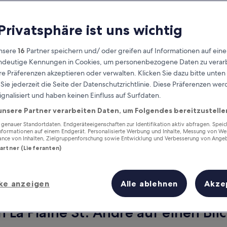
 Privatsphäre ist uns wichtig
nsere
16
Partner speichern und/ oder greifen auf Informationen auf ein
eindeutige Kennungen in Cookies, um personenbezogene Daten zu verarb
e Präferenzen akzeptieren oder verwalten. Klicken Sie dazu bitte unten
ie jederzeit die Seite der Datenschutzrichtlinie. Diese Präferenzen we
ignalisiert und haben keinen Einfluss auf Surfdaten.
unsere Partner verarbeiten Daten, um Folgendes bereitzustelle
Verdiene Prämien für jede
wahrgenommene Übernachtung
enauer Standortdaten. Endgeräteeigenschaften zur Identifikation aktiv abfragen. Spei
Informationen auf einem Endgerät. Personalisierte Werbung und Inhalte, Messung von We
ance von Inhalten, Zielgruppenforschung sowie Entwicklung und Verbesserung von Ange
Partner (Lieferanten)
ke anzeigen
Alle ablehnen
Akze
Morgen
Dieses Wochenende
7. Aug. - 8. Aug.
7. Aug. - 9. Aug.
 La Plaine St. André auf einen Bli