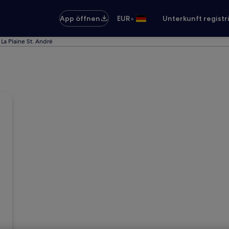
•
App öffnen
EUR
Unterkunft registr
La Plaine St. André