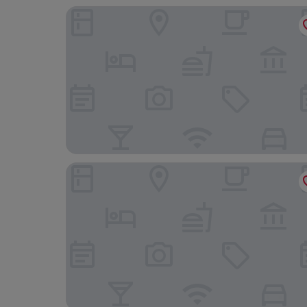
Royale Suites by Arc Royale Luxury Apts
castaway lodge