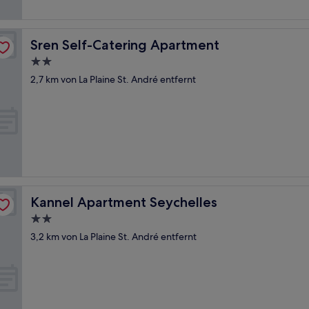
Sren Self-Catering Apartment
Sren Self-Catering Apartment
2.0-
Sterne-
2,7 km von La Plaine St. André entfernt
Unterkunft
Kannel Apartment Seychelles
Kannel Apartment Seychelles
2.0-
Sterne-
3,2 km von La Plaine St. André entfernt
Unterkunft