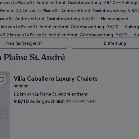
km von La Plaine St. André entfernt. Gästebewertung: 9,8/10 — Außerg
otel in 2,4 km von La Plaine St. André entfernt. Gästebewertung: 9,8
laine St. André entfernt. Gästebewertung: 8,6/10 — Hervorragend.
 km von La Plaine St. André entfernt. Gästebewertung: 9,6/10 — Außer
n 2,2 km von La Plaine St. André entfernt. Gästebewertung: 9,6/10 — A
Preis (aufsteigend)
Entfernung
 Plaine St. André
Villa Caballero Luxury Chalets
Villa Caballero Luxury Chalets
3.0-
Sterne-
1,2 km von La Plaine St. André entfernt
Unterkunft
9.8
9,8/10
Außergewöhnlich
(58 Bewertungen)
von
10,
Außergewöhnlich,
(58
Bewertungen)