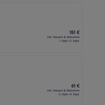
Der
151 €
Preis
inkl. Steuern & Gebühren
beträgt
1. Sept.–2. Sept.
151 €
Der
61 €
Preis
inkl. Steuern & Gebühren
beträgt
3. Sept.–4. Sept.
61 €