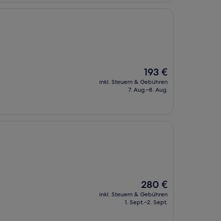
Der
193 €
Preis
inkl. Steuern & Gebühren
beträgt
7. Aug.–8. Aug.
193 €
Der
280 €
Preis
inkl. Steuern & Gebühren
beträgt
1. Sept.–2. Sept.
280 €