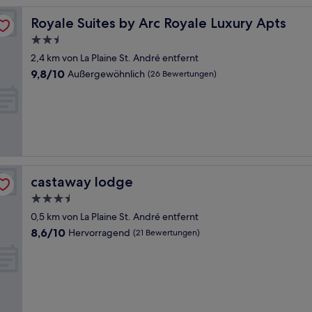
Royale Suites by Arc Royale Luxury Apts
Royale Suites by Arc Royale Luxury Apts
2.5-
Sterne-
2,4 km von La Plaine St. André entfernt
Unterkunft
9.8
9,8/10
Außergewöhnlich
(26 Bewertungen)
von
10,
Außergewöhnlich,
(26
Bewertungen)
castaway lodge
castaway lodge
3.5-
Sterne-
0,5 km von La Plaine St. André entfernt
Unterkunft
8.6
8,6/10
Hervorragend
(21 Bewertungen)
von
10,
Hervorragend,
(21
Bewertungen)