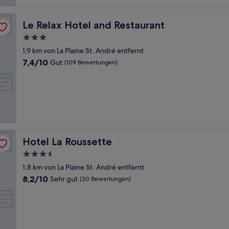
Le Relax Hotel and Restaurant
Le Relax Hotel and Restaurant
3.0-
Sterne-
1,9 km von La Plaine St. André entfernt
Unterkunft
7.4
7,4/10
Gut
(109 Bewertungen)
von
10,
Gut,
(109
Bewertungen)
Hotel La Roussette
Hotel La Roussette
3.5-
Sterne-
1,8 km von La Plaine St. André entfernt
Unterkunft
8.2
8,2/10
Sehr gut
(30 Bewertungen)
von
10,
Sehr
gut,
(30