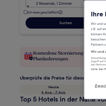
2 Reisende, 1 Zimmer
Ihre
Ich reise geschäftlich
Suchen
Wir und u
z.B. auf 
können Ihr
besuchen S
Partnern s
Wir und 
Kostenlose Stornierung bei
Planänderungen
Verwendung g
Zugriff auf 
der Perform
Liste der 
Überprüfe die Preise für diese Daten
Zwec
Heute
6. Aug. - 7. Aug.
Top 5 Hotels in der Nähe von