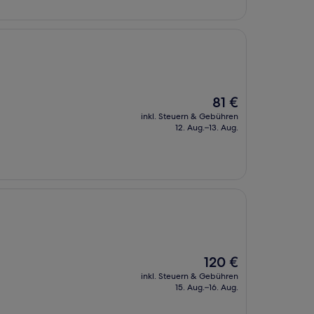
Der
81 €
Preis
inkl. Steuern & Gebühren
beträgt
12. Aug.–13. Aug.
81 €
Der
120 €
Preis
inkl. Steuern & Gebühren
beträgt
15. Aug.–16. Aug.
120 €