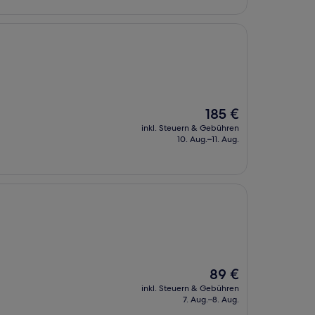
Der
185 €
Preis
inkl. Steuern & Gebühren
beträgt
10. Aug.–11. Aug.
185 €
Der
89 €
Preis
inkl. Steuern & Gebühren
beträgt
7. Aug.–8. Aug.
89 €