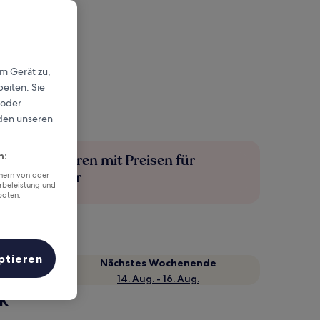
em Gerät zu,
eiten. Sie
 oder
rden unseren
n:
Mehr sparen mit Preisen für
Mitglieder
chern von oder
rbeleistung und
boten.
ptieren
Nächstes Wochenende
14. Aug. - 16. Aug.
ck