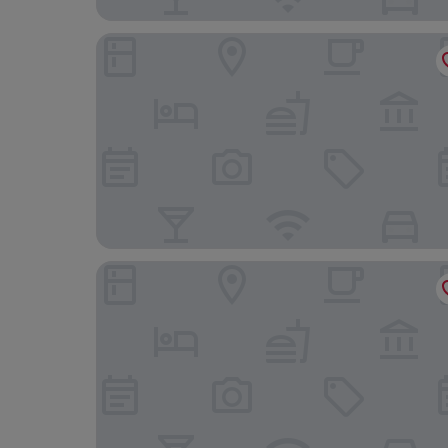
Shanaz Beachside Retreat
Reef Holiday Apartments