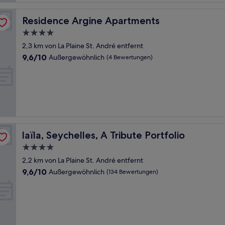
Residence Argine Apartments
Residence Argine Apartments
4.0-
Sterne-
2,3 km von La Plaine St. André entfernt
Unterkunft
9.6
9,6/10
Außergewöhnlich
(4 Bewertungen)
von
10,
Außergewöhnlich,
(4
Bewertungen)
laïla, Seychelles, A Tribute Portfolio
laïla, Seychelles, A Tribute Portfolio
4.0-
Sterne-
2,2 km von La Plaine St. André entfernt
Unterkunft
9.6
9,6/10
Außergewöhnlich
(134 Bewertungen)
von
10,
Außergewöhnlich,
(134
Bewertungen)