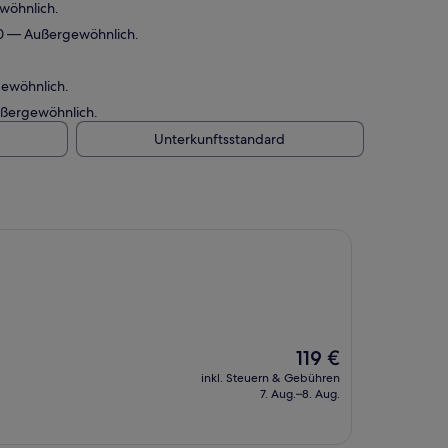
ewöhnlich.
/10 — Außergewöhnlich.
gewöhnlich.
ußergewöhnlich.
Unterkunftsstandard
Der
119 €
Preis
inkl. Steuern & Gebühren
beträgt
7. Aug.–8. Aug.
119 €