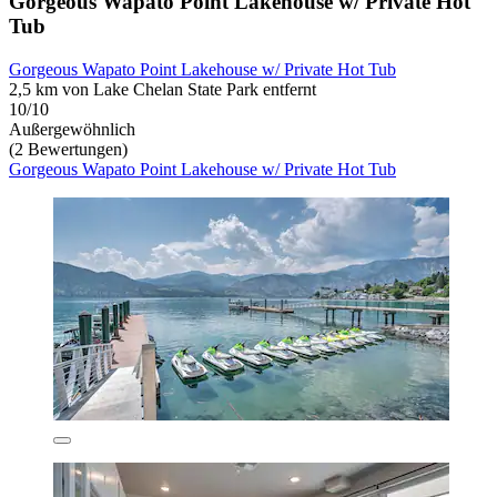
Gorgeous Wapato Point Lakehouse w/ Private Hot
Tub
Gorgeous Wapato Point Lakehouse w/ Private Hot Tub
2,5 km von Lake Chelan State Park entfernt
10/10
Außergewöhnlich
(2 Bewertungen)
Gorgeous Wapato Point Lakehouse w/ Private Hot Tub