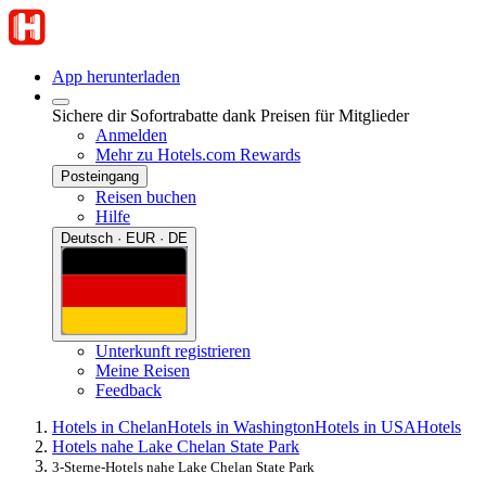
App herunterladen
Sichere dir Sofortrabatte dank Preisen für Mitglieder
Anmelden
Mehr zu Hotels.com Rewards
Posteingang
Reisen buchen
Hilfe
Deutsch · EUR · DE
Unterkunft registrieren
Meine Reisen
Feedback
Hotels in Chelan
Hotels in Washington
Hotels in USA
Hotels
Hotels nahe Lake Chelan State Park
3-Sterne-Hotels nahe Lake Chelan State Park