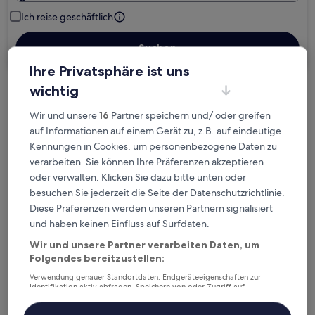
Ich reise geschäftlich
Suchen
Ihre Privatsphäre ist uns
wichtig
Kostenlose Stornierung bei
Wir und unsere
16
Partner speichern und/ oder greifen
Planänderungen
auf Informationen auf einem Gerät zu, z.B. auf eindeutige
Kennungen in Cookies, um personenbezogene Daten zu
Verdiene Prämien für jede
verarbeiten. Sie können Ihre Präferenzen akzeptieren
wahrgenommene Übernachtung
oder verwalten. Klicken Sie dazu bitte unten oder
besuchen Sie jederzeit die Seite der Datenschutzrichtlinie.
Mehr sparen mit Preisen für Mitglieder
Diese Präferenzen werden unseren Partnern signalisiert
und haben keinen Einfluss auf Surfdaten.
Wir und unsere Partner verarbeiten Daten, um
Folgendes bereitzustellen:
Überprüfe die Preise für diese Daten
Verwendung genauer Standortdaten. Endgeräteeigenschaften zur
Identifikation aktiv abfragen. Speichern von oder Zugriff auf
Nächstes Wochenende
In zwei Wochen
Informationen auf einem Endgerät. Personalisierte Werbung und
Inhalte, Messung von Werbeleistung und der Performance von Inhalten,
14. Aug. - 16. Aug.
21. Aug. - 23. Aug.