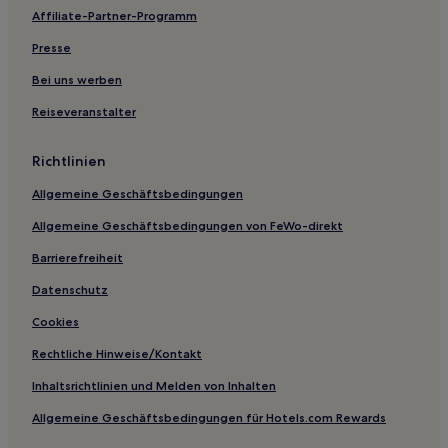
Affiliate-Partner-Programm
Haustierfreundliche in Playa Flamingo
Presse
Familien in Playa Flamingo
Hotels mit Küchenzeile in Playa Flamingo
Bei uns werben
Luxus in Playa Hermosa
Reiseveranstalter
Strand in Playa Hermosa
Richtlinien
Haustierfreundliche in Playa Hermosa
Allgemeine Geschäftsbedingungen
Günstige nahe Playa Junquillal
Allgemeine Geschäftsbedingungen von FeWo-direkt
Hotels mit Pool in Las Catalinas
Barrierefreiheit
Familien in Brasilito
Luxus in Brasilito
Datenschutz
Hotels mit Pool in Nordpazifikküste
Cookies
Strand in Nordpazifikküste
Rechtliche Hinweise/Kontakt
Familien in Tempate
Inhaltsrichtlinien und Melden von Inhalten
Strand in Tempate
Allgemeine Geschäftsbedingungen für Hotels.com Rewards
Luxus in Tempate