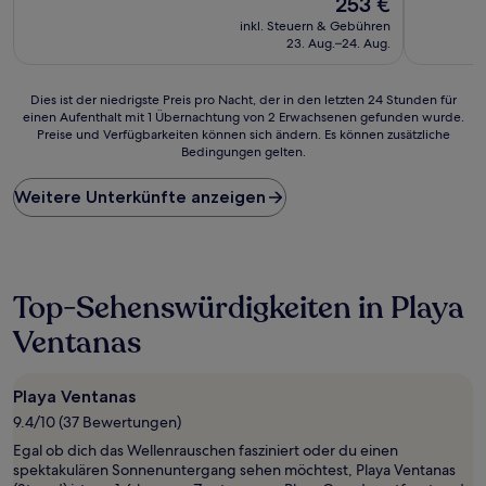
253 €
10,
10,
Preis
Außergewöhnlich,
Außergewö
inkl. Steuern & Gebühren
beträgt
(49
(6
23. Aug.–24. Aug.
253 €
Bewertungen)
Bewertun
Dies
Dies ist der niedrigste Preis pro Nacht, der in den letzten 24 Stunden für
einen Aufenthalt mit 1 Übernachtung von 2 Erwachsenen gefunden wurde.
ist
Preise und Verfügbarkeiten können sich ändern. Es können zusätzliche
der
Bedingungen gelten.
niedrigste
Preis
Weitere Unterkünfte anzeigen
pro
Nacht,
der
in
den
letzten
Top-Sehenswürdigkeiten in Playa
24 Stunden
Ventanas
für
einen
Aufenthalt
mit
Playa Ventanas
1 Übernachtung
9.4/10 (37 Bewertungen)
von
Egal ob dich das Wellenrauschen fasziniert oder du einen
2 Erwachsenen
spektakulären Sonnenuntergang sehen möchtest, Playa Ventanas
gefunden