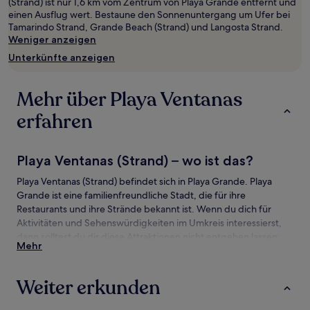
(Strand) ist nur 1,6 km vom Zentrum von Playa Grande entfernt und
wurde.
einen Ausflug wert. Bestaune den Sonnenuntergang um Ufer bei
Preise
Tamarindo Strand, Grande Beach (Strand) und Langosta Strand.
und
Weniger anzeigen
Verfügbarkeiten
können
Unterkünfte anzeigen
sich
ändern.
Es
Mehr über Playa Ventanas
können
zusätzliche
erfahren
Bedingungen
gelten.
Playa Ventanas (Strand) – wo ist das?
Playa Ventanas (Strand) befindet sich in Playa Grande. Playa
Grande ist eine familienfreundliche Stadt, die für ihre
Restaurants und ihre Strände bekannt ist. Wenn du dich für
Aktivitäten und Sehenswürdigkeiten im Umkreis interessierst,
dann solltest du dir diese Attraktionen nicht entgehen lassen:
Mehr
Tamarindo Strand und Grande Beach (Strand).
Sehenswürdigkeiten und Aktivitäten nahe
Weiter erkunden
Playa Ventanas (Strand)