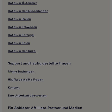
Hotels in Österreich
Hotels mit Pool in Junquillal
Hotels in den Niederlanden
Hotels mit Parkplatz nahe Tamarindo Strand
Hotels in Italien
Familien nahe Tamarindo Strand
Hotels mit Fitnessbereich nahe Tamarindo Strand
Hotels in Schweden
Luxus nahe Tamarindo Strand
Hotels in Portugal
Hotels mit inbegriffenem Frühstück in Coco
Hotels in Polen
Günstige in Coco
Hotels in der Türkei
Familien in Coco
Support und häufig gestellte Fragen
Hotels mit inbegriffenem Frühstück in Tamarindo
Meine Buchungen
Lgbtqia-Freundliche in Tamarindo
Günstige nahe Playa Prieta
Häufig gestellte Fragen
Strand nahe Playa Prieta
Kontakt
Familien nahe Playa Prieta
Eine Unterkunft bewerten
Günstige in Playa Flamingo
Für Anbieter, Affliliate-Partner und Medien
Luxus in Playa Flamingo