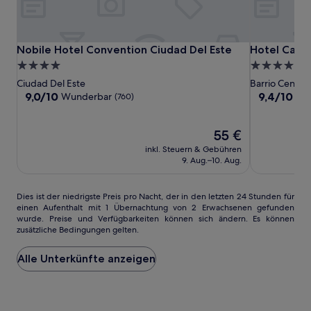
zusätzliche
Bedingungen
gelten.
Nobile
Nobile
Hotel
Nobile Hotel Convention Ciudad Del Este
Hotel Casin
Nobile Hotel Convention Ciudad Del Este
Hotel Casin
Hotel
Hotel
Casino
4.0-
4.0-
Convention
Convention
Acaray
Sterne-
Sterne-
Ciudad Del Este
Barrio Centro
Ciudad
Ciudad
Unterkunft
Unterkunft
9.0
9.4
9,0/10
9,4/10
Wunderbar
Au
(760)
Del
Del
von
von
10,
10,
Este
Este
Wunderbar,
Der
Außergewöh
55 €
(760)
Preis
(585)
inkl. Steuern & Gebühren
beträgt
9. Aug.–10. Aug.
55 €
Dies
Dies ist der niedrigste Preis pro Nacht, der in den letzten 24 Stunden für
einen Aufenthalt mit 1 Übernachtung von 2 Erwachsenen gefunden
ist
wurde. Preise und Verfügbarkeiten können sich ändern. Es können
der
zusätzliche Bedingungen gelten.
niedrigste
Preis
Alle Unterkünfte anzeigen
pro
Nacht,
der
in
den