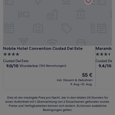
Nobile Hotel Convention Ciudad Del Este
Marambaia
Nobile Hotel Convention Ciudad Del Este
Marambai
4.0-
3.5-
Sterne-
Sterne-
Ciudad Del Este
Ciudad Del 
Unterkunft
Unterkunf
9.0
9.4
9,0/10
9,4/10
Wunderbar
A
(760 Bewertungen)
von
von
Der
55 €
10,
10,
Preis
Wunderbar,
Außergewö
inkl. Steuern & Gebühren
beträgt
(760
(312
9. Aug.–10. Aug.
55 €
Bewertungen)
Bewertun
Dies
Dies ist der niedrigste Preis pro Nacht, der in den letzten 24 Stunden für
einen Aufenthalt mit 1 Übernachtung von 2 Erwachsenen gefunden wurde.
ist
Preise und Verfügbarkeiten können sich ändern. Es können zusätzliche
der
Bedingungen gelten.
niedrigste