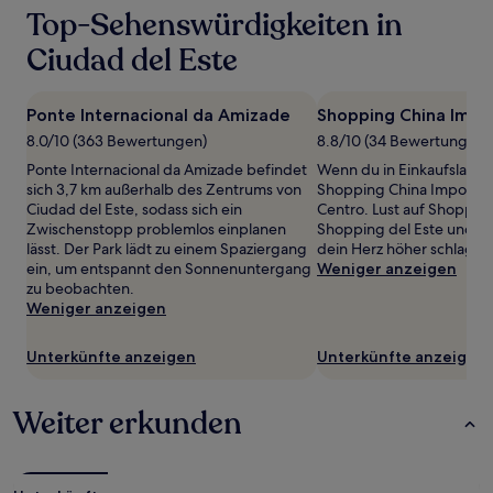
Top-Sehenswürdigkeiten in
letzten
24 Stunden
Ciudad del Este
für
einen
Aufenthalt
Ponte Internacional da Amizade
Shopping China Impo
mit
1 Übernachtung
8.0/10 (363 Bewertungen)
8.8/10 (34 Bewertungen)
von
Ponte Internacional da Amizade befindet
Wenn du in Einkaufslaune
2 Erwachsenen
sich 3,7 km außerhalb des Zentrums von
Shopping China Importado
gefunden
Ciudad del Este, sodass sich ein
Centro. Lust auf Shoppi
wurde.
Zwischenstopp problemlos einplanen
Shopping del Este und S
Preise
lässt. Der Park lädt zu einem Spaziergang
dein Herz höher schlagen 
und
ein, um entspannt den Sonnenuntergang
Weniger anzeigen
Verfügbarkeiten
zu beobachten.
können
Weniger anzeigen
sich
ändern.
Es
Unterkünfte anzeigen
Unterkünfte anzeigen
können
zusätzliche
Weiter erkunden
Bedingungen
gelten.