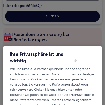
Ich reise geschäftlich
Suchen
Kostenlose Stornierung bei
Planänderungen
Verdiene Prämien für jede
Ihre Privatsphäre ist uns
wahrgenommene Übernachtung
wichtig
Mehr sparen mit Preisen für Mitglieder
Wir und unsere
16
Partner speichern und/ oder greifen
auf Informationen auf einem Gerät zu, z.B. auf eindeutige
Kennungen in Cookies, um personenbezogene Daten zu
verarbeiten. Sie können Ihre Präferenzen akzeptieren
Überprüfe die Preise für diese Daten
oder verwalten. Klicken Sie dazu bitte unten oder
besuchen Sie jederzeit die Seite der Datenschutzrichtlinie.
Heute
Morgen
Diese Präferenzen werden unseren Partnern signalisiert
6. Aug. - 7. Aug.
7. Aug. - 8. Aug.