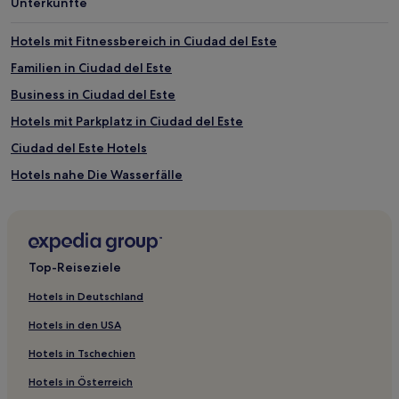
Unterkünfte
Hotels mit Fitnessbereich in Ciudad del Este
Familien in Ciudad del Este
Business in Ciudad del Este
Hotels mit Parkplatz in Ciudad del Este
Ciudad del Este Hotels
Hotels nahe Die Wasserfälle
Hotels nahe Iguassu-Wasserfälle
Paraná Country Club: Hotels
Hotels nahe Ponte Internacional da Amizade
Top-Reiseziele
Hotels nahe Guarani Intl.
Hotels in Deutschland
Santa Rita Hotels
Hotels in den USA
Hotels nahe Shopping China Importados
Hotels in Tschechien
Barrio Centro: Hotels
Hotels in Österreich
Hotels nahe Shopping del Este