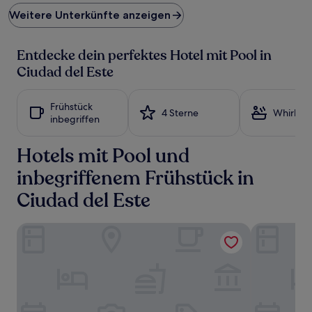
Preis
Weitere Unterkünfte anzeigen
pro
Nacht,
der
Entdecke dein perfektes Hotel mit Pool in
in
den
Ciudad del Este
letzten
24 Stunden
für
Frühstück
4 Sterne
Whirlpoo
einen
inbegriffen
Aufenthalt
mit
Hotels mit Pool und
1 Übernachtung
von
inbegriffenem Frühstück in
2 Erwachsenen
gefunden
Ciudad del Este
wurde.
Preise
und
Nobile Hotel Convention Ciudad Del Este
Hotel Casin
Verfügbarkeiten
können
sich
ändern.
Es
können