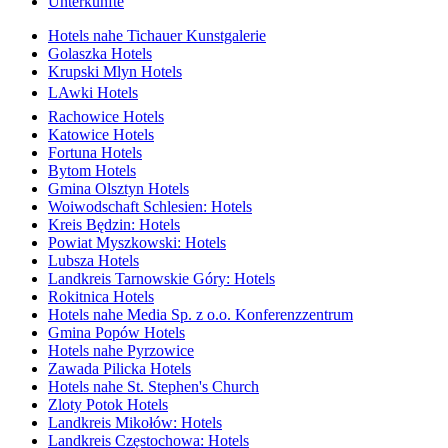
Unterkünfte
Hotels nahe Tichauer Kunstgalerie
Golaszka Hotels
Krupski Mlyn Hotels
LAwki Hotels
Rachowice Hotels
Katowice Hotels
Fortuna Hotels
Bytom Hotels
Gmina Olsztyn Hotels
Woiwodschaft Schlesien: Hotels
Kreis Będzin: Hotels
Powiat Myszkowski: Hotels
Lubsza Hotels
Landkreis Tarnowskie Góry: Hotels
Rokitnica Hotels
Hotels nahe Media Sp. z o.o. Konferenzzentrum
Gmina Popów Hotels
Hotels nahe Pyrzowice
Zawada Pilicka Hotels
Hotels nahe St. Stephen's Church
Zloty Potok Hotels
Landkreis Mikołów: Hotels
Landkreis Częstochowa: Hotels