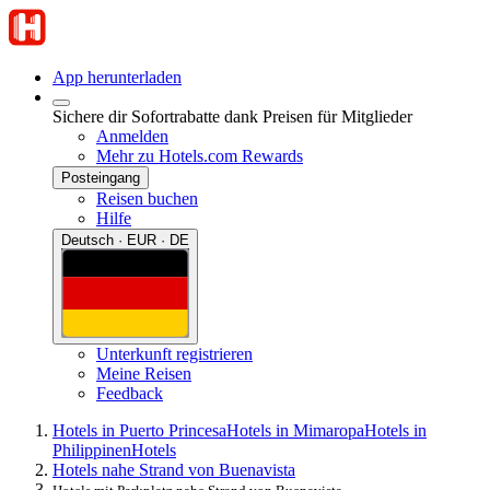
App herunterladen
Sichere dir Sofortrabatte dank Preisen für Mitglieder
Anmelden
Mehr zu Hotels.com Rewards
Posteingang
Reisen buchen
Hilfe
Deutsch · EUR · DE
Unterkunft registrieren
Meine Reisen
Feedback
Hotels in Puerto Princesa
Hotels in Mimaropa
Hotels in
Philippinen
Hotels
Hotels nahe Strand von Buenavista