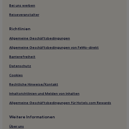
Mora Hotels
Bei uns werben
Santʼegidio Hotels
Reiseveranstalter
Ellera Hotels
Richtlinien
Magione Hotels
Allgemeine Geschäftsbedingungen
Hotels nahe Palazzo della Corgna
Allgemeine Geschäftsbedingungen von FeWo-direkt
Pila Hotels
Barrierefreiheit
Pietrafitta Hotels
Spina Hotels
Datenschutz
Tuoro sul Trasimeno Hotels
Cookies
San Biagio Hotels
Rechtliche Hinweise/Kontakt
Morra Hotels
Inhaltsrichtlinien und Melden von Inhalten
Baucca Hotels
Allgemeine Geschäftsbedingungen für Hotels.com Rewards
B&B in Città di Castello
Weitere Informationen
Villen in Castiglione del Lago
Ferienwohnungen in Castiglione del Lago
Über uns