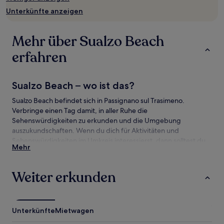
und
Unterkünfte anzeigen
Verfügbarkeiten
können
sich
Mehr über Sualzo Beach
ändern.
Es
erfahren
können
zusätzliche
Bedingungen
Sualzo Beach – wo ist das?
gelten.
Sualzo Beach befindet sich in Passignano sul Trasimeno.
Verbringe einen Tag damit, in aller Ruhe die
Sehenswürdigkeiten zu erkunden und die Umgebung
auszukundschaften. Wenn du dich für Aktivitäten und
Sehenswürdigkeiten im Umkreis interessierst, dann solltest du
Mehr
dir diese Attraktionen nicht entgehen lassen: Marina von
Passignano sul Trasimeno und Isola Maggiore.
Weiter erkunden
Sehenswürdigkeiten und Aktivitäten nahe
Sualzo Beach
Sehenswürdigkeiten nahe Sualzo Beach
Unterkünfte
Mietwagen