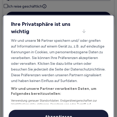
Ich reise geschäftlich
Suchen
Ihre Privatsphäre ist uns
wichtig
Kostenlose Stornierung bei
Wir und unsere
16
Partner speichern und/ oder greifen
Planänderungen
auf Informationen auf einem Gerät zu, z.B. auf eindeutige
Kennungen in Cookies, um personenbezogene Daten zu
Verdiene Prämien für jede
verarbeiten. Sie können Ihre Präferenzen akzeptieren
wahrgenommene Übernachtung
oder verwalten. Klicken Sie dazu bitte unten oder
besuchen Sie jederzeit die Seite der Datenschutzrichtlinie.
Diese Präferenzen werden unseren Partnern signalisiert
Mehr sparen mit Preisen für Mitglieder
und haben keinen Einfluss auf Surfdaten.
Wir und unsere Partner verarbeiten Daten, um
Folgendes bereitzustellen:
Überprüfe die Preise für diese Daten
Verwendung genauer Standortdaten. Endgeräteeigenschaften zur
Identifikation aktiv abfragen. Speichern von oder Zugriff auf
Informationen auf einem Endgerät. Personalisierte Werbung und
Nächstes Wochenende
In zwei Wochen
Inhalte, Messung von Werbeleistung und der Performance von Inhalten,
21. Aug. - 23. Aug.
28. Aug. - 30. Aug.
Zielgruppenforschung sowie Entwicklung und Verbesserung von
Akzeptieren