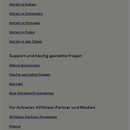
Hotels in Italien
San Litardo Hotels
San Valentino Hotels
Hotels in Schweden
Bettona Hotels
Hotels in Portugal
Collestrada Hotels
Hotels in Polen
Città della Pieve Hotels
Hotels in der Türkei
Piana Hotels
Support und häufig gestellte Fragen
Monteleone d'Orvieto Hotels
Meine Buchungen
Torricella Hotels
Perugia Hotels
Häufig gestellte Fragen
Lippiano Hotels
Kontakt
Hotels nahe Galleria Nazionale dell'Umbria
Eine Unterkunft bewerten
Badia Hotels
Für Anbieter, Affliliate-Partner und Medien
Città di Castello Hotels
Affiliate-Partner-Programm
Castiglione del Lago Hotels
Presse
Civitella D'Arno Hotels