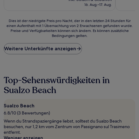
beträgt
(95
(27
16. Aug.–17. Aug.
82 €
Bewertungen)
Bewertun
Dies
Dies ist der niedrigste Preis pro Nacht, der in den letzten 24 Stunden für
einen Aufenthalt mit 1 Übernachtung von 2 Erwachsenen gefunden wurde.
ist
Preise und Verfügbarkeiten können sich ändern. Es können zusätzliche
der
Bedingungen gelten.
niedrigste
Preis
Weitere Unterkünfte anzeigen
pro
Nacht,
der
in
den
letzten
Top-Sehenswürdigkeiten in
24 Stunden
Sualzo Beach
für
einen
Aufenthalt
mit
Sualzo Beach
1 Übernachtung
6.8/10 (3 Bewertungen)
von
Wenn du Strandspaziergänge liebst, solltest du Sualzo Beach
2 Erwachsenen
besuchen, nur 1,2 km vom Zentrum von Passignano sul Trasimeno
gefunden
entfernt.
wurde.
Weniger anzeigen
Preise