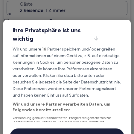
Gäste
2 Reisende, 1 Zimmer
Ich reise geschäftlich
Ihre Privatsphäre ist uns
Suchen
wichtig
Wir und unsere
16
Partner speichern und/ oder greifen
auf Informationen auf einem Gerät zu, z.B. auf eindeutige
Kostenlose Stornierung bei
Kennungen in Cookies, um personenbezogene Daten zu
Planänderungen
verarbeiten. Sie können Ihre Präferenzen akzeptieren
oder verwalten. Klicken Sie dazu bitte unten oder
Verdiene Prämien für jede
besuchen Sie jederzeit die Seite der Datenschutzrichtlinie.
wahrgenommene Übernachtung
Diese Präferenzen werden unseren Partnern signalisiert
und haben keinen Einfluss auf Surfdaten.
Mehr sparen mit Preisen für Mitglieder
Wir und unsere Partner verarbeiten Daten, um
Folgendes bereitzustellen:
Verwendung genauer Standortdaten. Endgeräteeigenschaften zur
Identifikation aktiv abfragen. Speichern von oder Zugriff auf
Überprüfe die Preise für diese Daten
Informationen auf einem Endgerät. Personalisierte Werbung und
Inhalte, Messung von Werbeleistung und der Performance von Inhalten,