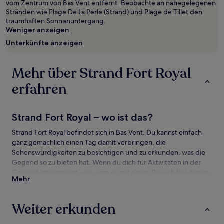
vom Zentrum von Bas Vent entfernt. Beobachte an nahegelegenen
gefunden
Stränden wie Plage De La Perle (Strand) und Plage de Tillet den
wurde.
traumhaften Sonnenuntergang.
Preise
Weniger anzeigen
und
Verfügbarkeiten
Unterkünfte anzeigen
können
sich
ändern.
Mehr über Strand Fort Royal
Es
können
erfahren
zusätzliche
Bedingungen
gelten.
Strand Fort Royal – wo ist das?
Strand Fort Royal befindet sich in Bas Vent. Du kannst einfach
ganz gemächlich einen Tag damit verbringen, die
Sehenswürdigkeiten zu besichtigen und zu erkunden, was die
Gegend so zu bieten hat. Wenn du dich für Aktivitäten in der
Gegend interessierst, wie wäre es mit einem Besuch bei diesen
Mehr
Attraktionen: Plage De La Perle (Strand) und Grande Anse
Beach?
Weiter erkunden
Sehenswürdigkeiten und Aktivitäten nahe
Strand Fort Royal