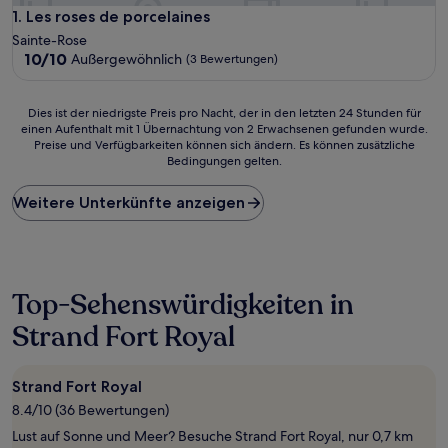
Les roses de porcelaines
1. Les roses de porcelaines
Sainte-Rose
10.0
10/10
Außergewöhnlich
(3 Bewertungen)
von
10,
Außergewöhnlich,
Dies
Dies ist der niedrigste Preis pro Nacht, der in den letzten 24 Stunden für
(3
einen Aufenthalt mit 1 Übernachtung von 2 Erwachsenen gefunden wurde.
ist
Preise und Verfügbarkeiten können sich ändern. Es können zusätzliche
Bewertungen)
der
Bedingungen gelten.
niedrigste
Preis
Weitere Unterkünfte anzeigen
pro
Nacht,
der
in
den
letzten
Top-Sehenswürdigkeiten in
24 Stunden
Strand Fort Royal
für
einen
Aufenthalt
mit
Strand Fort Royal
1 Übernachtung
8.4/10 (36 Bewertungen)
von
Lust auf Sonne und Meer? Besuche Strand Fort Royal, nur 0,7 km
2 Erwachsenen