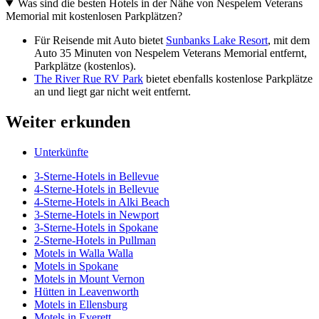
Was sind die besten Hotels in der Nähe von Nespelem Veterans
Memorial mit kostenlosen Parkplätzen?
Für Reisende mit Auto bietet
Sunbanks Lake Resort
, mit dem
Auto 35 Minuten von Nespelem Veterans Memorial entfernt,
Parkplätze (kostenlos).
The River Rue RV Park
bietet ebenfalls kostenlose Parkplätze
an und liegt gar nicht weit entfernt.
Weiter erkunden
Unterkünfte
3-Sterne-Hotels in Bellevue
4-Sterne-Hotels in Bellevue
4-Sterne-Hotels in Alki Beach
3-Sterne-Hotels in Newport
3-Sterne-Hotels in Spokane
2-Sterne-Hotels in Pullman
Motels in Walla Walla
Motels in Spokane
Motels in Mount Vernon
Hütten in Leavenworth
Motels in Ellensburg
Motels in Everett