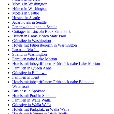
Motels in Washington
Hütten in Washington
Motels in Seattle
Hostels in Seattle
Aparthotels in Seattle
Ferienwohnungen in Seattle
Cottages in Lincoln Rock State Park
Hütten in Cama Beach State Park
Günstige in Washington
Hotels mit Fitnessbereich in Washington
Luxus in Washington
Strand in Washington
Familien nahe Lake Morton
Hotels mit inbegriffenem Frühstück nahe Lake Morton
Familien in Queen Anne
Günstige in Belltown
Familien in Kent
Hotels mit inbegriffenem Frühstück nahe Edmonds
Waterfront
Business in Spokane
Hotels mit Pool in Spokane
Familien in Walla Walla
Günstige in Walla Walla
Hotels mit Parkplatz in Walla Walla
Hotels mit Weingut in Walla Walla