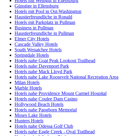
Hotels mit Weingut in Ellensburg
Günstige in Ellensburg
Hotels mit Pool in Ost-Washington
Haustierfreundliche in Ronald
Hotels mit Parkplatz in Pullman
Business in Pullman
Haustierfreundliche in Pullman
Elmer City Hotels
Cascade Valley Hotels
South Wenatchee Hotels
Springdale Hotels
Hotels nahe Goat Peak Lookout Trailhead
Hotels nahe Davenport Park
Hotels nahe Mack Lloyd Park
Hotels nahe Lake Roosevelt National Recreation Area
Milan Hotels
Marble Hotels
Hotels nahe Providence Mount Carmel Hospital
Hotels nahe Coulee Dam Casino
Hollywood Beach Hotels
Hotels nahe Pangborn Memorial
Moses Lake Hotels
Hunters Hotels
Hotels nahe Odessa Golf Club
Hotels nahe Eagle Creek - Oval Trailhead