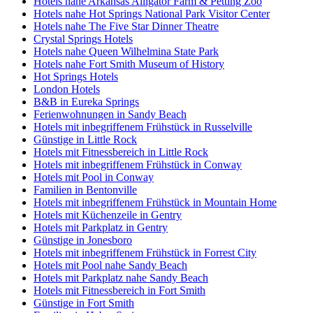
Hotels nahe Arkansas Alligator Farm & Petting Zoo
Hotels nahe Hot Springs National Park Visitor Center
Hotels nahe The Five Star Dinner Theatre
Crystal Springs Hotels
Hotels nahe Queen Wilhelmina State Park
Hotels nahe Fort Smith Museum of History
Hot Springs Hotels
London Hotels
B&B in Eureka Springs
Ferienwohnungen in Sandy Beach
Hotels mit inbegriffenem Frühstück in Russelville
Günstige in Little Rock
Hotels mit Fitnessbereich in Little Rock
Hotels mit inbegriffenem Frühstück in Conway
Hotels mit Pool in Conway
Familien in Bentonville
Hotels mit inbegriffenem Frühstück in Mountain Home
Hotels mit Küchenzeile in Gentry
Hotels mit Parkplatz in Gentry
Günstige in Jonesboro
Hotels mit inbegriffenem Frühstück in Forrest City
Hotels mit Pool nahe Sandy Beach
Hotels mit Parkplatz nahe Sandy Beach
Hotels mit Fitnessbereich in Fort Smith
Günstige in Fort Smith