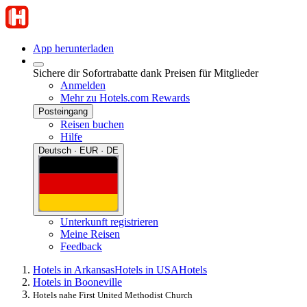
App herunterladen
Sichere dir Sofortrabatte dank Preisen für Mitglieder
Anmelden
Mehr zu Hotels.com Rewards
Posteingang
Reisen buchen
Hilfe
Deutsch · EUR · DE
Unterkunft registrieren
Meine Reisen
Feedback
Hotels in Arkansas
Hotels in USA
Hotels
Hotels in Booneville
Hotels nahe First United Methodist Church