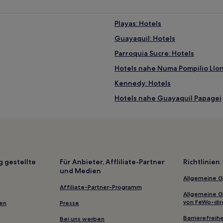
Playas: Hotels
Guayaquil: Hotels
Parroquia Sucre: Hotels
Hotels nahe Numa Pompilio Llo
Kennedy: Hotels
Hotels nahe Guayaquil Papagei
Tarqui: Hotels
San Antonio Hotels
Delia: Hotels
Hotels nahe Guayaquil Convent
g gestellte
Für Anbieter, Affliliate-Partner
Richtlinien
und Medien
Isidro Ayora: Hotels
Allgemeine 
Hostels in Guayaquil
Affiliate-Partner-Programm
Allgemeine 
Aparthotels in Guayaquil
von FeWo-dir
gen
Presse
Strand nahe Playa Varadero
Barrierefreihe
Bei uns werben