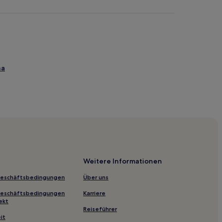
na
ion Center
Weitere Informationen
Geschäftsbedingungen
Über uns
Geschäftsbedingungen
Karriere
ekt
Reiseführer
it