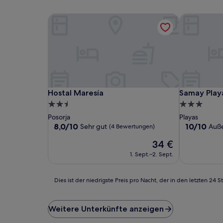
Hostal Maresía
Samay Playa
Hostal Maresía
Samay Playa
Hostal Maresía
Samay Play
2.5-
3.0-
Sterne-
Sterne-
Posorja
Playas
Unterkunft
Unterkunft
8.0
10.0
8,0/10
10/10
Sehr gut
Auß
(4 Bewertungen)
von
von
Der
34 €
10,
10,
Preis
Sehr
Außergewöh
1. Sept.–2. Sept.
beträgt
gut,
(1
34 €
(4
Bewertung)
Bewertungen)
Dies
Dies ist der niedrigste Preis pro Nacht, der in den letzten 
ist
der
niedrigste
Weitere Unterkünfte anzeigen
Preis