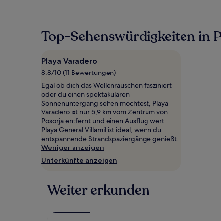
pro
Nacht,
der
in
Top-Sehenswürdigkeiten in P
den
letzten
24 Stunden
Playa Varadero
für
8.8/10 (11 Bewertungen)
einen
Aufenthalt
Egal ob dich das Wellenrauschen fasziniert
mit
oder du einen spektakulären
1 Übernachtung
Sonnenuntergang sehen möchtest, Playa
von
Varadero ist nur 5,9 km vom Zentrum von
2 Erwachsenen
Posorja entfernt und einen Ausflug wert.
gefunden
Playa General Villamil ist ideal, wenn du
wurde.
entspannende Strandspaziergänge genießt.
Preise
Weniger anzeigen
und
Unterkünfte anzeigen
Verfügbarkeiten
können
sich
Weiter erkunden
ändern.
Es
können
zusätzliche