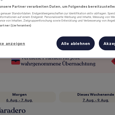
unsere Partner verarbeiten Daten, um Folgendes bereitzustelle
enauer Standortdaten. Endgeräteeigenschaften zur Identifikation aktiv abfragen. Spei
Informationen auf einem Endgerät. Personalisierte Werbung und Inhalte, Messung von We
ance von Inhalten, Zielgruppenforschung sowie Entwicklung und Verbesserung von Ange
Partner (Lieferanten)
ke anzeigen
Alle ablehnen
Akze
Verdiene Prämien für jede
wahrgenommene Übernachtung
Morgen
Dieses Wochenende
6. Aug. - 7. Aug.
7. Aug. - 9. Aug.
Varadero