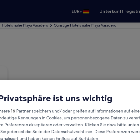
•
EUR
Unterkunft registr
Hotels nahe Playa Varadero
Günstige Hotels nahe Playa Varadero
 Privatsphäre ist uns wichtig
nsere
16
Partner speichern und/ oder greifen auf Informationen auf ein
eindeutige Kennungen in Cookies, um personenbezogene Daten zu verarb
e Präferenzen akzeptieren oder verwalten. Klicken Sie dazu bitte unten
ie jederzeit die Seite der Datenschutzrichtlinie. Diese Präferenzen we
ignalisiert und haben keinen Einfluss auf Surfdaten.