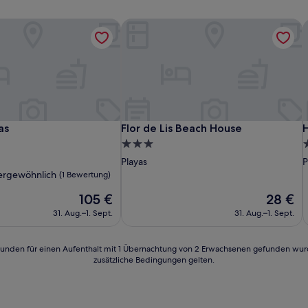
s
Flor de Lis Beach House
H
s
Flor de Lis Beach House
H
as
Flor de Lis Beach House
H
3.0-
3
Sterne-
S
Playas
P
Unterkunft
U
ergewöhnlich
(1 Bewertung)
Der
Der
105 €
28 €
Preis
Preis
nlich,
31. Aug.–1. Sept.
31. Aug.–1. Sept.
beträgt
beträgt
105 €
28 €
24 Stunden für einen Aufenthalt mit 1 Übernachtung von 2 Erwachsenen gefunden wu
zusätzliche Bedingungen gelten.