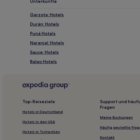
Unterkünfte
Bedingungen
gelten.
Garzota: Hotels
Durán: Hotels
Puná Hotels
Naranjal: Hotels
Sauce: Hotels
Balao Hotels
Las Peñas: Hotels
Santa María Hotels
Hotels nahe Mercado Central
Chongón: Hotels
Top-Reiseziele
Support und häufi
Fragen
Naranjal Hotels
Hotels in Deutschland
La Florida Hotels
Meine Buchungen
Hotels in den USA
Ferienwohnungen in Guayaquil
Häufig gestellte Fra
Hotels in Tschechien
Hotels mit inbegriffenem Frühstück in Guayaquil
Kontakt