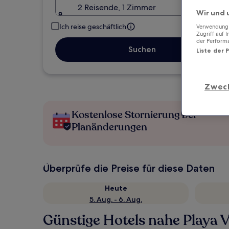
2 Reisende, 1 Zimmer
Wir und 
Ich reise geschäftlich
Verwendung g
Zugriff auf 
der Perform
Suchen
Liste der 
Zwec
Kostenlose Stornierung bei
Planänderungen
Überprüfe die Preise für diese Daten
Heute
5. Aug. - 6. Aug.
Günstige Hotels nahe Playa 