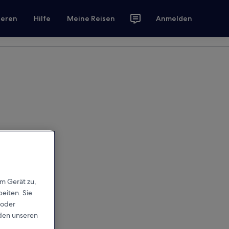
ieren
Hilfe
Meine Reisen
Anmelden
em Gerät zu,
eiten. Sie
 oder
rden unseren