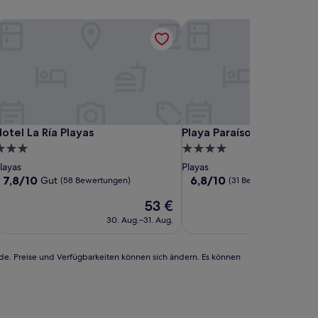
otel La Ría Playas
Playa Paraíso
otel La Ría Playas
Playa Paraíso
otel La Ría Playas
Playa Paraíso
.0-
4.0-
terne-
Sterne-
layas
Playas
nterkunft
Unterkunft
7.8
6.8
7,8/10
6,8/10
Gut
(58 Bewertungen)
(31 Bewertungen)
von
von
Der
53 €
10,
10,
Preis
Gut,
(31
30. Aug.–31. Aug.
1. Se
beträgt
(58
Bewertungen)
53 €
Bewertungen)
rde. Preise und Verfügbarkeiten können sich ändern. Es können