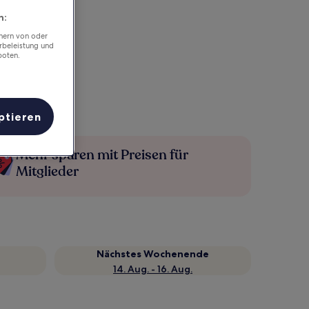
n:
chern von oder
rbeleistung und
boten.
ptieren
Mehr sparen mit Preisen für
Mitglieder
Nächstes Wochenende
14. Aug. - 16. Aug.