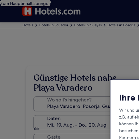
Zum Hauptinhalt springen
Hotels
Hotels in Ecuador
Hotels in Guayas
Hotels in Posorja
Günstige Hotels nahe
Playa Varadero
Ihre
Wo soll’s hingehen?
Wir und u
z.B. auf 
Daten
können Ihr
Mi., 19. Aug. - Do., 20. Aug.
besuchen S
Gäste
Partnern s