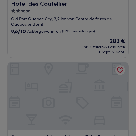
Hôtel des Coutellier
Hôtel des Coutellier
4.0-
Sterne-
Old Port Quebec City, 3,2 km von Centre de foires de
Unterkunft
Québec entfernt
9.6
9,6/10
Außergewöhnlich
(1.133 Bewertungen)
von
Der
283 €
10,
Preis
Außergewöhnlich,
inkl. Steuern & Gebühren
beträgt
1. Sept.–2. Sept.
(1.133
283 €
Bewertungen)
Appartement Luxe | Incredible Sunset View - Pool - Parki