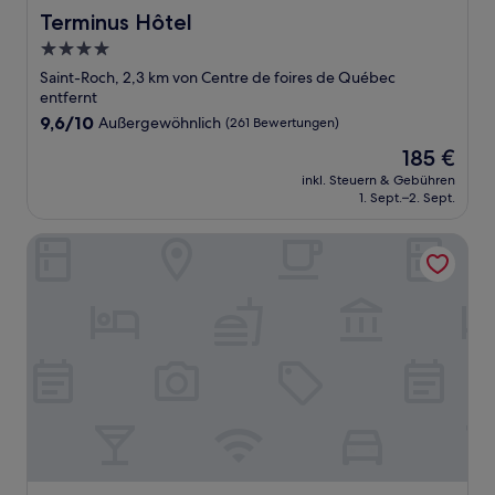
Terminus Hôtel
Terminus Hôtel
4.0-
Sterne-
Saint-Roch, 2,3 km von Centre de foires de Québec
Unterkunft
entfernt
9.6
9,6/10
Außergewöhnlich
(261 Bewertungen)
von
Der
185 €
10,
Preis
Außergewöhnlich,
inkl. Steuern & Gebühren
beträgt
1. Sept.–2. Sept.
(261
185 €
Bewertungen)
Le Capitole Hôtel