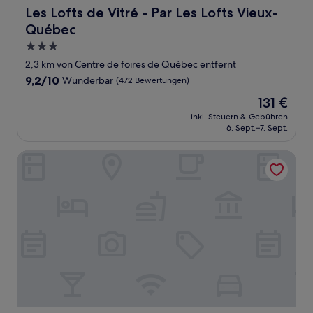
Les Lofts de Vitré - Par Les Lofts Vieux-Québec
Les Lofts de Vitré - Par Les Lofts Vieux-
Québec
3.0-
Sterne-
2,3 km von Centre de foires de Québec entfernt
Unterkunft
9.2
9,2/10
Wunderbar
(472 Bewertungen)
von
Der
131 €
10,
Preis
Wunderbar,
inkl. Steuern & Gebühren
beträgt
6. Sept.–7. Sept.
(472
131 €
Bewertungen)
Auberge Aux deux Lions