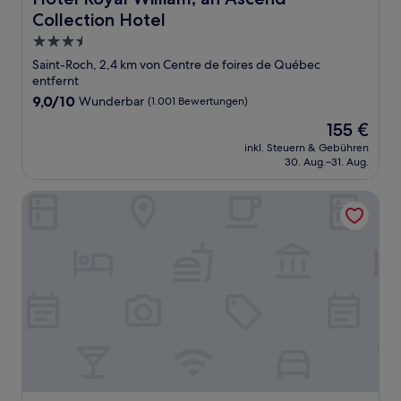
Collection Hotel
3.5-
Sterne-
Saint-Roch, 2,4 km von Centre de foires de Québec
Unterkunft
entfernt
9.0
9,0/10
Wunderbar
(1.001 Bewertungen)
von
Der
155 €
10,
Preis
Wunderbar,
inkl. Steuern & Gebühren
beträgt
30. Aug.–31. Aug.
(1.001
155 €
Bewertungen)
Hotel PUR Quebec, a Tribute Portfolio Hotel