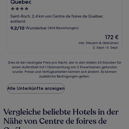
Quebec
4.0-
Sterne-
Saint-Roch, 2,4 km von Centre de foires de Québec
Unterkunft
entfernt
9.2
9,2/10
Wunderbar
(404 Bewertungen)
von
Der
172 €
10,
Preis
Wunderbar,
inkl. Steuern & Gebühren
beträgt
2. Sept.–3. Sept.
(404
172 €
Bewertungen)
Dies
Dies ist der niedrigste Preis pro Nacht, der in den letzten 24 Stunden für
einen Aufenthalt mit 1 Übernachtung von 2 Erwachsenen gefunden
ist
wurde. Preise und Verfügbarkeiten können sich ändern. Es können
der
zusätzliche Bedingungen gelten.
niedrigste
Preis
Alle Unterkünfte anzeigen
pro
Nacht,
der
in
Vergleiche beliebte Hotels in der
den
letzten
Nähe von Centre de foires de
24 Stunden
für