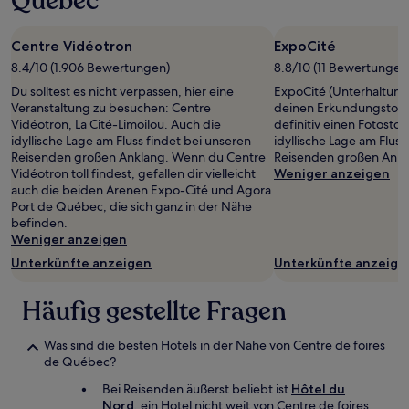
Québec
Centre Vidéotron
ExpoCité
8.4/10 (1.906 Bewertungen)
8.8/10 (11 Bewertungen
Du solltest es nicht verpassen, hier eine
ExpoCité (Unterhaltungs
Veranstaltung zu besuchen: Centre
deinen Erkundungstoure
Vidéotron, La Cité-Limoilou. Auch die
definitiv einen Fotosto
idyllische Lage am Fluss findet bei unseren
idyllische Lage am Fluss
Reisenden großen Anklang. Wenn du Centre
Reisenden großen Ankl
Vidéotron toll findest, gefallen dir vielleicht
Weniger anzeigen
auch die beiden Arenen Expo-Cité und Agora
Port de Québec, die sich ganz in der Nähe
befinden.
Weniger anzeigen
Unterkünfte anzeigen
Unterkünfte anzeige
Häufig gestellte Fragen
Was sind die besten Hotels in der Nähe von Centre de foires
de Québec?
Bei Reisenden äußerst beliebt ist
Hôtel du
Nord
, ein Hotel nicht weit von Centre de foires