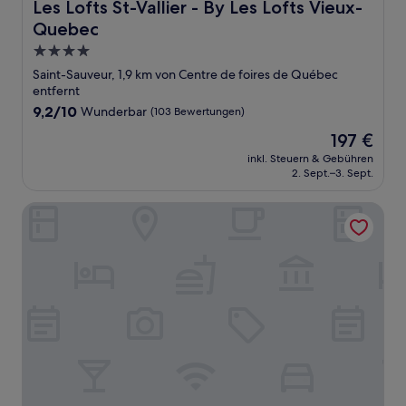
Les Lofts St-Vallier - By Les Lofts Vieux-Quebec
Les Lofts St-Vallier - By Les Lofts Vieux-
Quebec
4.0-
Sterne-
Saint-Sauveur, 1,9 km von Centre de foires de Québec
Unterkunft
entfernt
9.2
9,2/10
Wunderbar
(103 Bewertungen)
von
Der
197 €
10,
Preis
Wunderbar,
inkl. Steuern & Gebühren
beträgt
2. Sept.–3. Sept.
(103
197 €
Bewertungen)
Courtyard by Marriott Quebec City