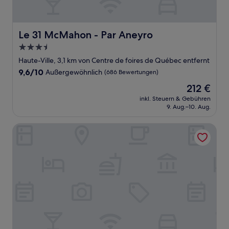
Le 31 McMahon - Par Aneyro
Le 31 McMahon - Par Aneyro
3.5-
Sterne-
Haute-Ville, 3,1 km von Centre de foires de Québec entfernt
Unterkunft
9.6
9,6/10
Außergewöhnlich
(686 Bewertungen)
von
Der
212 €
10,
Preis
Außergewöhnlich,
inkl. Steuern & Gebühren
beträgt
9. Aug.–10. Aug.
(686
212 €
Bewertungen)
La Sainte Paix