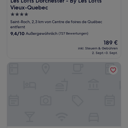
Les Lofts Dorchester - By Les Lofts
Vieux-Quebec
4.0-
Sterne-
Saint-Roch, 2,3 km von Centre de foires de Québec
Unterkunft
entfernt
9.4
9,4/10
Außergewöhnlich
(727 Bewertungen)
von
Der
189 €
10,
Preis
Außergewöhnlich,
inkl. Steuern & Gebühren
beträgt
2. Sept.–3. Sept.
(727
189 €
Bewertungen)
Les Lofts de Vitré - Par Les Lofts Vieux-Québec