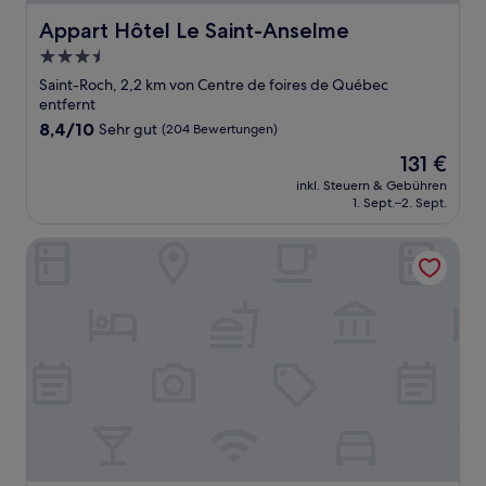
Appart Hôtel Le Saint-Anselme
Appart Hôtel Le Saint-Anselme
3.5-
Sterne-
Saint-Roch, 2,2 km von Centre de foires de Québec
Unterkunft
entfernt
8.4
8,4/10
Sehr gut
(204 Bewertungen)
von
Der
131 €
10,
Preis
Sehr
inkl. Steuern & Gebühren
beträgt
1. Sept.–2. Sept.
gut,
131 €
(204
Bewertungen)
Delta Hotels by Marriott Quebec