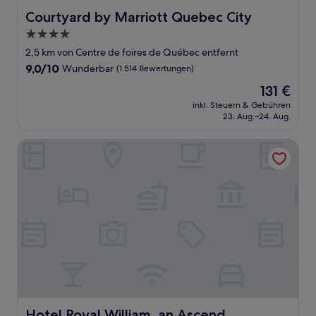
Courtyard by Marriott Quebec City
Courtyard by Marriott Quebec City
4.0-
Sterne-
2,5 km von Centre de foires de Québec entfernt
Unterkunft
9.0
9,0/10
Wunderbar
(1.514 Bewertungen)
von
Der
131 €
10,
Preis
Wunderbar,
inkl. Steuern & Gebühren
beträgt
23. Aug.–24. Aug.
(1.514
131 €
Bewertungen)
Hotel Royal William, an Ascend Collection Hotel
Hotel Royal William, an Ascend Collection Hotel
Hotel Royal William, an Ascend