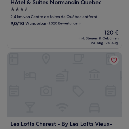
Hôtel & Suites Normandin Quebec
Hôtel & Suites Normandin Quebec
3.5-
Sterne-
2,4 km von Centre de foires de Québec entfernt
Unterkunft
9.0
9,0/10
Wunderbar
(1.020 Bewertungen)
von
Der
120 €
10,
Preis
Wunderbar,
inkl. Steuern & Gebühren
beträgt
23. Aug.–24. Aug.
(1.020
120 €
Bewertungen)
Les Lofts Charest - By Les Lofts Vieux-Quebec
Les Lofts Charest - By Les Lofts Vieux-Quebec
Les Lofts Charest - By Les Lofts Vieux-