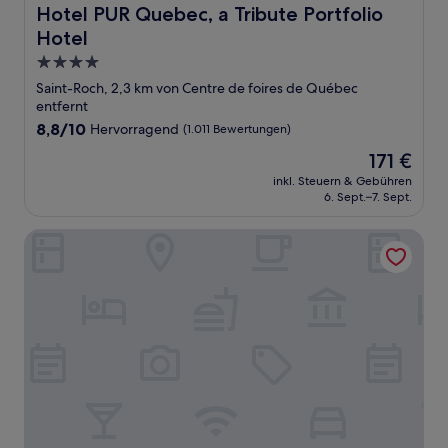
Hotel PUR Quebec, a Tribute Portfolio Hotel
Hotel PUR Quebec, a Tribute Portfolio
Hotel
4.0-
Sterne-
Saint-Roch, 2,3 km von Centre de foires de Québec
Unterkunft
entfernt
8.8
8,8/10
Hervorragend
(1.011 Bewertungen)
von
Der
171 €
10,
Preis
Hervorragend,
inkl. Steuern & Gebühren
beträgt
6. Sept.–7. Sept.
(1.011
171 €
Bewertungen)
Hôtel Palace Royal Centre-Ville par JARO