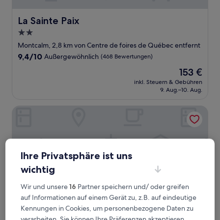
La Sainte Paix
La Sainte Paix
2.0-
Sterne-
Montcalm, 2,8 km von Centre de foires de Québec entfernt
Unterkunft
9.4
9,4/10
Außergewöhnlich
(468 Bewertungen)
von
Der
153 €
10,
Preis
Außergewöhnlich,
inkl. Steuern & Gebühren
beträgt
9. Aug.–10. Aug.
(468
153 €
Bewertungen)
Hilton Quebec
Ihre Privatsphäre ist uns
wichtig
Wir und unsere
16
Partner speichern und/ oder greifen
auf Informationen auf einem Gerät zu, z.B. auf eindeutige
Kennungen in Cookies, um personenbezogene Daten zu
verarbeiten. Sie können Ihre Präferenzen akzeptieren