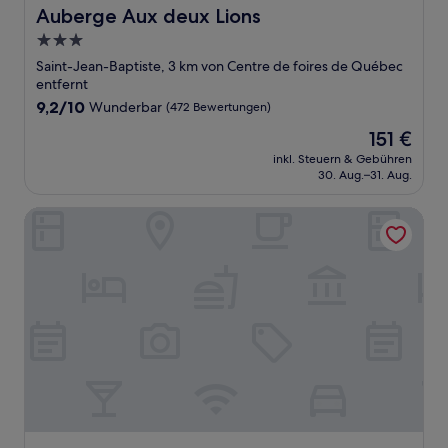
Auberge Aux deux Lions
Auberge Aux deux Lions
3.0-
Sterne-
Saint-Jean-Baptiste, 3 km von Centre de foires de Québec
Unterkunft
entfernt
9.2
9,2/10
Wunderbar
(472 Bewertungen)
von
Der
151 €
10,
Preis
Wunderbar,
inkl. Steuern & Gebühren
beträgt
30. Aug.–31. Aug.
(472
151 €
Bewertungen)
Hôtel & Suites Normandin Quebec