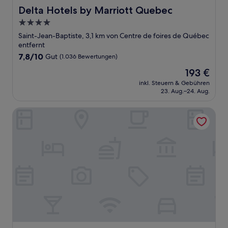
Delta Hotels by Marriott Quebec
Delta Hotels by Marriott Quebec
4.0-
Sterne-
Saint-Jean-Baptiste, 3,1 km von Centre de foires de Québec
Unterkunft
entfernt
7.8
7,8/10
Gut
(1.036 Bewertungen)
von
Der
193 €
10,
Preis
Gut,
inkl. Steuern & Gebühren
beträgt
23. Aug.–24. Aug.
(1.036
193 €
Bewertungen)
Hôtel des Coutellier