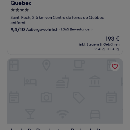
Quebec
4.0-
Sterne-
Saint-Roch, 2,6 km von Centre de foires de Québec
Unterkunft
entfernt
9.4
9,4/10
Außergewöhnlich
(1.065 Bewertungen)
von
Der
193 €
10,
Preis
Außergewöhnlich,
inkl. Steuern & Gebühren
beträgt
9. Aug.–10. Aug.
(1.065
193 €
Bewertungen)
Les Lofts Dorchester - By Les Lofts Vieux-Quebec
Les Lofts Dorchester - By Les Lofts Vieux-Quebec