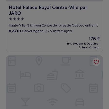
Hôtel Palace Royal Centre-Ville par JARO
Hôtel Palace Royal Centre-Ville par
JARO
4.0-
Sterne-
Haute-Ville, 3 km von Centre de foires de Québec entfernt
Unterkunft
8.6
8,6/10
Hervorragend
(3.977 Bewertungen)
von
Der
175 €
10,
Preis
Hervorragend,
inkl. Steuern & Gebühren
beträgt
1. Sept.–2. Sept.
(3.977
175 €
Bewertungen)
Appart Hôtel Le Saint-Anselme