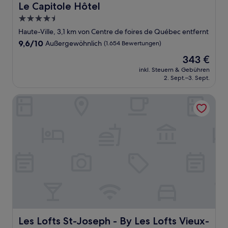
Le Capitole Hôtel
Le Capitole Hôtel
4.5-
Sterne-
Haute-Ville, 3,1 km von Centre de foires de Québec entfernt
Unterkunft
9.6
9,6/10
Außergewöhnlich
(1.654 Bewertungen)
von
Der
343 €
10,
Preis
Außergewöhnlich,
inkl. Steuern & Gebühren
beträgt
2. Sept.–3. Sept.
(1.654
343 €
Bewertungen)
Les Lofts St-Joseph - By Les Lofts Vieux-Quebec
Les Lofts St-Joseph - By Les Lofts Vieux-Quebec
Les Lofts St-Joseph - By Les Lofts Vieux-