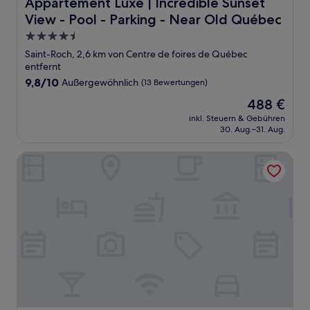
Appartement Luxe | Incredible Sunset View - Pool - Par
Appartement Luxe | Incredible Sunset
View - Pool - Parking - Near Old Québec
4.5-
Sterne-
Saint-Roch, 2,6 km von Centre de foires de Québec
Unterkunft
entfernt
9.8
9,8/10
Außergewöhnlich
(13 Bewertungen)
von
Der
488 €
10,
Preis
Außergewöhnlich,
inkl. Steuern & Gebühren
beträgt
30. Aug.–31. Aug.
(13
488 €
Bewertungen)
Terminus Hôtel