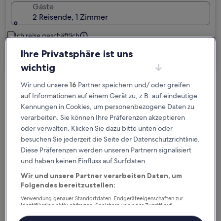
Gäste
2 Reisende, 1 Zimmer
Ich reise geschäftlich
Ihre Privatsphäre ist uns
Suchen
wichtig
Wir und unsere
16
Partner speichern und/ oder greifen
Kostenlose Stornierung bei
auf Informationen auf einem Gerät zu, z.B. auf eindeutige
Planänderungen
Kennungen in Cookies, um personenbezogene Daten zu
verarbeiten. Sie können Ihre Präferenzen akzeptieren
oder verwalten. Klicken Sie dazu bitte unten oder
Verdiene Prämien für jede
besuchen Sie jederzeit die Seite der Datenschutzrichtlinie.
wahrgenommene Übernachtung
Diese Präferenzen werden unseren Partnern signalisiert
und haben keinen Einfluss auf Surfdaten.
Mehr sparen mit Preisen für Mitglieder
Wir und unsere Partner verarbeiten Daten, um
Folgendes bereitzustellen:
Verwendung genauer Standortdaten. Endgeräteeigenschaften zur
Identifikation aktiv abfragen. Speichern von oder Zugriff auf
Überprüfe die Preise für diese Daten
Informationen auf einem Endgerät. Personalisierte Werbung und
Inhalte, Messung von Werbeleistung und der Performance von Inhalten,