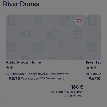
River Dunes
Addo African Home
River Front 
Addo African Home
River Front 
Addo African Home
River Front
2.0-
2.5-
Sterne-
Sterne-
22,8 km von Sundays River Dunes entfernt
21,9 km von S
Unterkunft
Unterkunft
9.0
9.6
9,0/10
9,6/10
Wunderbar
Auß
(103 Bewertungen)
von
von
Der
168 €
10,
10,
Preis
Wunderbar,
Außergewöh
inkl. Steuern & Gebühren
beträgt
(103
(36
7. Aug.–8. Aug.
168 €
Bewertungen)
Bewertunge