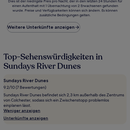
Dies
Dies ist der niedrigste Preis pro Nacht, der in den letzten 24 Stunden für
einen Aufenthalt mit 1 Übernachtung von 2 Erwachsenen gefunden
ist
wurde. Preise und Verfügbarkeiten können sich ändern. Es können
der
zusätzliche Bedingungen gelten.
niedrigste
Preis
Weitere Unterkünfte anzeigen
pro
Nacht,
der
in
den
letzten
Top-Sehenswürdigkeiten in
24 Stunden
Sundays River Dunes
für
einen
Aufenthalt
mit
Sundays River Dunes
1 Übernachtung
9.2/10 (7 Bewertungen)
von
Sundays River Dunes befindet sich 2,3 km außerhalb des Zentrums
2 Erwachsenen
von Colchester, sodass sich ein Zwischenstopp problemlos
gefunden
einplanen lässt.
wurde.
Weniger anzeigen
Preise
und
Unterkünfte anzeigen
Verfügbarkeiten
können