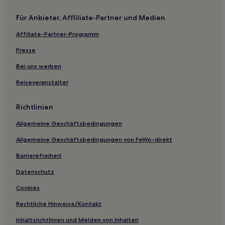
Hotels mit inbegriffenem Frühstück in Saint Francis Bay
Für Anbieter, Affliliate-Partner und Medien
Luxus in Saint Francis Bay
Affiliate-Partner-Programm
Hotels mit Parkplatz in Saint Francis Bay
Presse
Familien in Paterson
Familien in Jeffreys Bay
Bei uns werben
Luxus in Bluewater Bay
Reiseveranstalter
Luxus in Addo
Richtlinien
Familien in Addo
Allgemeine Geschäftsbedingungen
Hotels mit Parkplatz in Addo
Allgemeine Geschäftsbedingungen von FeWo-direkt
Kromriver Hotels
Barrierefreiheit
Hotels nahe Hogsback State Forest
Humewood: Hotels
Datenschutz
Makana: Hotels
Cookies
Bedford Hotels
Rechtliche Hinweise/Kontakt
Ndlambe: Hotels
Inhaltsrichtlinien und Melden von Inhalten