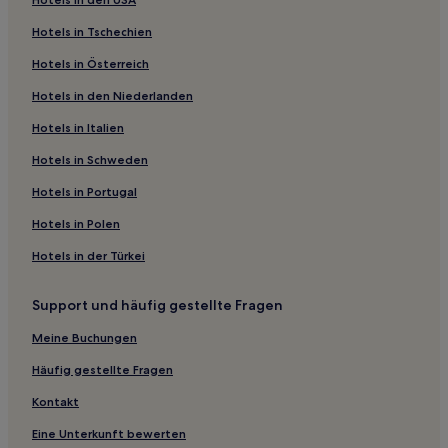
Hotels mit Fitnessbereich in Gqeberha
Hotels in Tschechien
Hotels mit Wellnessbereich in Gqeberha
Hotels in Österreich
Golf in Gqeberha
Hotels in den Niederlanden
Hotels mit inbegriffenem Frühstück in Gqeberha
Hotels in Italien
Familien in Gqeberha
Lgbtqia-Freundliche in Summerstrand
Hotels in Schweden
Hotels mit Pool in Summerstrand
Hotels in Portugal
Luxus in Kenton on Sea
Hotels in Polen
Business in Kenton on Sea
Hotels in der Türkei
Luxus nahe Albatross Beach
Support und häufig gestellte Fragen
Hotels mit inbegriffenem Frühstück nahe Albatross Beach
Meine Buchungen
Strand nahe Sardinia Bay Nature Reserve
Business nahe Sardinia Bay Nature Reserve
Häufig gestellte Fragen
Luxus in Cacadu
Kontakt
Hotels mit Pool in Saint Francis Bay
Eine Unterkunft bewerten