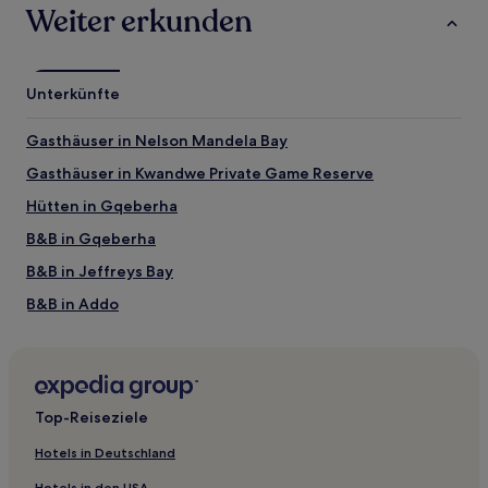
sich
Weiter erkunden
ändern.
Es
können
zusätzliche
Unterkünfte
Bedingungen
gelten.
Gasthäuser in Nelson Mandela Bay
Gasthäuser in Kwandwe Private Game Reserve
Hütten in Gqeberha
B&B in Gqeberha
B&B in Jeffreys Bay
B&B in Addo
B&B in Albatross Beach
Hütten in Paterson
Gasthäuser in Port Alfred
Top-Reiseziele
B&B in Sardinia Bay Nature Reserve
Hotels in Deutschland
Familien nahe Sundays River Dunes
Hotels in den USA