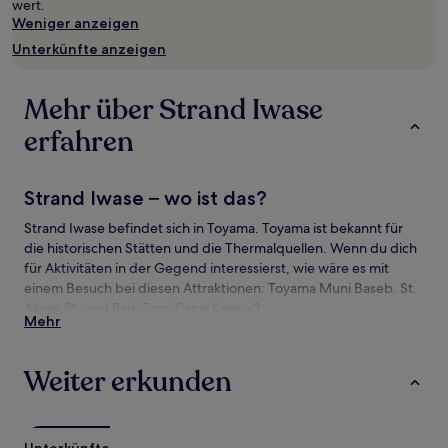
wert.
Preise
Weniger anzeigen
und
Verfügbarkeiten
Unterkünfte anzeigen
können
sich
ändern.
Mehr über Strand Iwase
Es
können
erfahren
zusätzliche
Bedingungen
gelten.
Strand Iwase – wo ist das?
Strand Iwase befindet sich in Toyama. Toyama ist bekannt für
die historischen Stätten und die Thermalquellen. Wenn du dich
für Aktivitäten in der Gegend interessierst, wie wäre es mit
einem Besuch bei diesen Attraktionen: Toyama Muni Baseb. St.
Alpen St. und Park Tomi Canal Kansui?
Mehr
Sehenswürdigkeiten und Aktivitäten nahe
Strand Iwase
Weiter erkunden
Sehenswürdigkeiten nahe Strand Iwase
Toyama Muni Baseb. St. Alpen St.
Unterkünfte