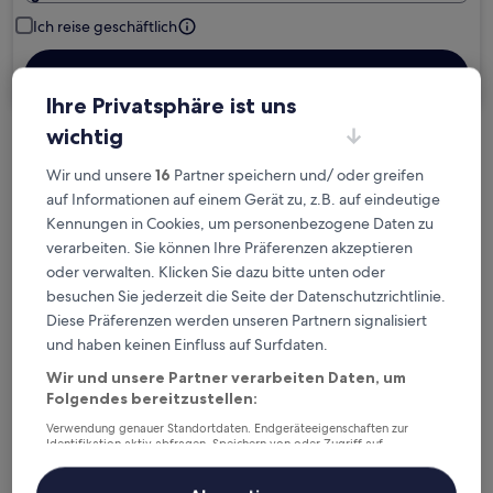
Ich reise geschäftlich
Suchen
Ihre Privatsphäre ist uns
wichtig
Kostenlose Stornierung bei
Wir und unsere
16
Partner speichern und/ oder greifen
Planänderungen
auf Informationen auf einem Gerät zu, z.B. auf eindeutige
Kennungen in Cookies, um personenbezogene Daten zu
Verdiene Prämien für jede
verarbeiten. Sie können Ihre Präferenzen akzeptieren
wahrgenommene Übernachtung
oder verwalten. Klicken Sie dazu bitte unten oder
besuchen Sie jederzeit die Seite der Datenschutzrichtlinie.
Diese Präferenzen werden unseren Partnern signalisiert
Mehr sparen mit Preisen für Mitglieder
und haben keinen Einfluss auf Surfdaten.
Wir und unsere Partner verarbeiten Daten, um
Folgendes bereitzustellen:
Überprüfe die Preise für diese Daten
Verwendung genauer Standortdaten. Endgeräteeigenschaften zur
Identifikation aktiv abfragen. Speichern von oder Zugriff auf
Nächstes Wochenende
In zwei Wochen
Informationen auf einem Endgerät. Personalisierte Werbung und
Inhalte, Messung von Werbeleistung und der Performance von Inhalten,
21. Aug. - 23. Aug.
28. Aug. - 30. Aug.
Zielgruppenforschung sowie Entwicklung und Verbesserung von