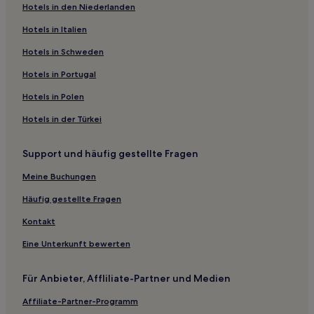
Hotels in den Niederlanden
Omaki Onsen Hotels
Hotels in Italien
Hotels nahe Tonami Tulip Park
Hotels nahe Mt. Tateyama
Hotels in Schweden
Hotels nahe Sarutobi-Schlucht
Hotels in Portugal
Hotels nahe Burg Toyama
Hotels in Polen
Matsunoki: Hotels
Hotels in der Türkei
Asahi Hotels
Support und häufig gestellte Fragen
Hotels nahe Namazu Onsen
Meine Buchungen
Meiken Onsen Hotels
Hasumachi: Hotels
Häufig gestellte Fragen
Hotels nahe Staudamm Arimine
Kontakt
Hotels nahe Strand Iwase
Eine Unterkunft bewerten
Toyama Hotels
Für Anbieter, Affliliate-Partner und Medien
Yokata: Hotels
Affiliate-Partner-Programm
Mikkaichi: Hotels