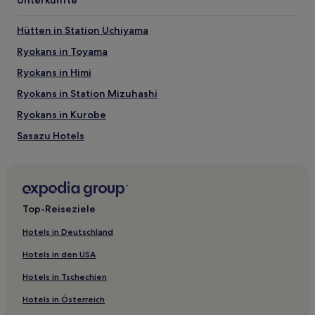
Park Tomi Canal Kansui
Aussichtsturm des Rathauses von Toyama
Hütten in Station Uchiyama
Iwase
Burg Toyama
Ryokans in Toyama
Aktivitäten nahe Strand Iwase
Ryokans in Himi
CiC Toyama
Ryokans in Station Mizuhashi
Markt Shinminato Kitokito
Ryokans in Kurobe
Mirage Land
Uozu Aquarium
Sasazu Hotels
Taikoyama Land
Ishigane: Hotels
Strand Iwase: Anreise
Kitadai: Hotels
Flüge nach Toyama
Uozu Hotels
Top-Reiseziele
Flughafen Toyama (TOY), 6,2 km vom Zentrum von Toyama
Ikejiri Hotels
entfernt
Hotels in Deutschland
Präfektur Toyama: Hotels
Hotels in den USA
Hotels nahe Kunstmuseum Rakusui-tei
Hotels in Tschechien
Hotels nahe Toyama
Hotels in Österreich
Nyuzen Hotels