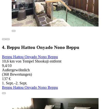
4. Beppu Hattou Onyado Nono Beppu
Beppu Hattou Onyado Nono Beppu
10,6 km von Tempel Shookuji entfernt
9,4/10
Außergewöhnlich
(368 Bewertungen)
137 €
1. Sept.–2. Sept.
Beppu Hattou Onyado Nono Beppu