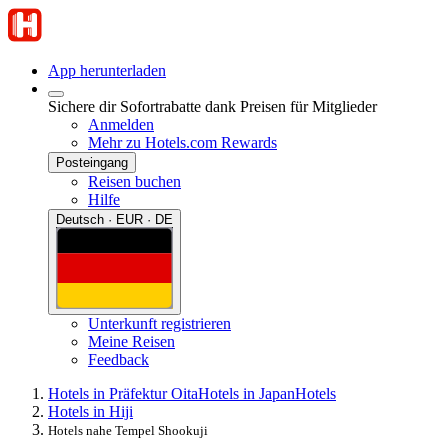
App herunterladen
Sichere dir Sofortrabatte dank Preisen für Mitglieder
Anmelden
Mehr zu Hotels.com Rewards
Posteingang
Reisen buchen
Hilfe
Deutsch · EUR · DE
Unterkunft registrieren
Meine Reisen
Feedback
Hotels in Präfektur Oita
Hotels in Japan
Hotels
Hotels in Hiji
Hotels nahe Tempel Shookuji