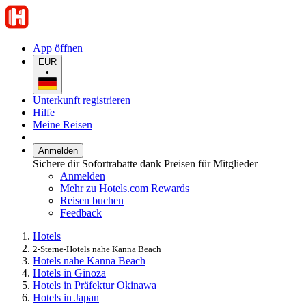
App öffnen
EUR
•
Unterkunft registrieren
Hilfe
Meine Reisen
Anmelden
Sichere dir Sofortrabatte dank Preisen für Mitglieder
Anmelden
Mehr zu Hotels.com Rewards
Reisen buchen
Feedback
Hotels
2-Sterne-Hotels nahe Kanna Beach
Hotels nahe Kanna Beach
Hotels in Ginoza
Hotels in Präfektur Okinawa
Hotels in Japan