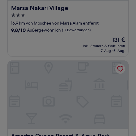
Marsa Nakari Village
Marsa Nakari Village
3.0-
Sterne-
16,9 km von Moschee von Marsa Alam entfernt
Unterkunft
9.8
9,8/10
Außergewöhnlich
(17 Bewertungen)
von
Der
131 €
10,
Preis
Außergewöhnlich,
inkl. Steuern & Gebühren
beträgt
7. Aug.–8. Aug.
(17
131 €
Bewertungen)
Amarina Queen Resort & Aqua Park Marsa Alam
Amarina Queen Resort & Aqua Park Marsa Alam