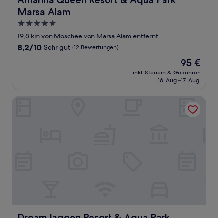
Amarina Queen Resort & Aqua Park
Marsa Alam
5.0-
Sterne-
19,8 km von Moschee von Marsa Alam entfernt
Unterkunft
8.2
8,2/10
Sehr gut
(12 Bewertungen)
von
Der
95 €
10,
Preis
Sehr
inkl. Steuern & Gebühren
beträgt
16. Aug.–17. Aug.
gut,
95 €
(12
Bewertungen)
Dream lagoon Resort & Aqua Park
Dream lagoon Resort & Aqua Park
Dream lagoon Resort & Aqua Park