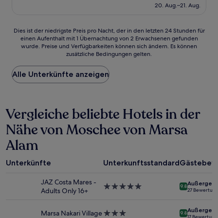
beträgt
20. Aug.–21. Aug.
177 €
Dies
Dies ist der niedrigste Preis pro Nacht, der in den letzten 24 Stunden für
einen Aufenthalt mit 1 Übernachtung von 2 Erwachsenen gefunden
ist
wurde. Preise und Verfügbarkeiten können sich ändern. Es können
der
zusätzliche Bedingungen gelten.
niedrigste
Preis
Alle Unterkünfte anzeigen
pro
Nacht,
der
in
Vergleiche beliebte Hotels in der
den
letzten
Nähe von Moschee von Marsa
24 Stunden
für
Alam
einen
Aufenthalt
mit
Unterkünfte
Unterkunftsstandard
Gästebew
1 Übernachtung
von
JAZ Costa Mares -
Außergewö
5.0-
9.8
2 Erwachsenen
Adults Only 16+
27 Bewertun
Sterne-
gefunden
Unterkunft
wurde.
Außergewö
Marsa Nakari Village
3.0-
9.8
Preise
17 Bewertun