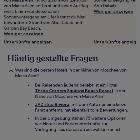
von Marsa Alam ist nur 2,1 km vom Zentrum
Sonnenuntergang verza
von Marsa Alam entfernt und einen Ausflug
Abu Dabab.
wert. Einen wunderschönen
Weniger anzeigen
Sonnenuntergang am Ufer kannst du hier
bewundern: Strand von Abu Dabab und
Garden Bay Beach.
Weniger anzeigen
Unterkünfte anzeigen
Unterkünfte anzeige
Häufig gestellte Fragen
Was sind die besten Hotels in der Nähe von Moschee von
Marsa Alam?
Bei Reisenden äußerst beliebt ist ein Hotel
Three Corners Equinox Beach Resort
in der
Nähe von Moschee von Marsa Alam.
JAZ Elite Riviera
, mit dem Auto nur eine kurze
Fahrt entfernt, hat ebenfalls tolle Bewertungen.
In der Umgebung stehen 75 weitere Optionen
wie Hotels und Ferienunterkünfte zur
Verfügung, aus denen du auswählen kannst.