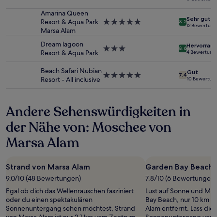
Sterne-
und
Unterkunft
Amarina Queen
Verfügbarkeiten
Sehr gut
Resort & Aqua Park
5.0-
können
8.2
12 Bewertun
Marsa Alam
Sterne-
sich
Unterkunft
ändern.
Dream lagoon
Hervorrag
3.0-
Es
8.6
Resort & Aqua Park
4 Bewertung
Sterne-
können
Unterkunft
zusätzliche
Beach Safari Nubian
Gut
Bedingungen
5.0-
7.4
Resort - All inclusive
10 Bewertun
gelten.
Sterne-
Unterkunft
Andere Sehenswürdigkeiten in
der Nähe von: Moschee von
Marsa Alam
Strand von Marsa Alam
Garden Bay Beach
9.0/10 (48 Bewertungen)
7.8/10 (6 Bewertungen)
Egal ob dich das Wellenrauschen fasziniert
Lust auf Sonne und Me
oder du einen spektakulären
Bay Beach, nur 10 km 
Sonnenuntergang sehen möchtest, Strand
Alam entfernt. Lass dic