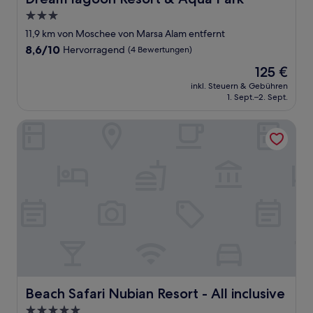
3.0-
Sterne-
11,9 km von Moschee von Marsa Alam entfernt
Unterkunft
8.6
8,6/10
Hervorragend
(4 Bewertungen)
von
Der
125 €
10,
Preis
Hervorragend,
inkl. Steuern & Gebühren
beträgt
1. Sept.–2. Sept.
(4
125 €
Bewertungen)
Beach Safari Nubian Resort - All inclusive
Beach Safari Nubian Resort - All inclusive
Beach Safari Nubian Resort - All inclusive
5.0-