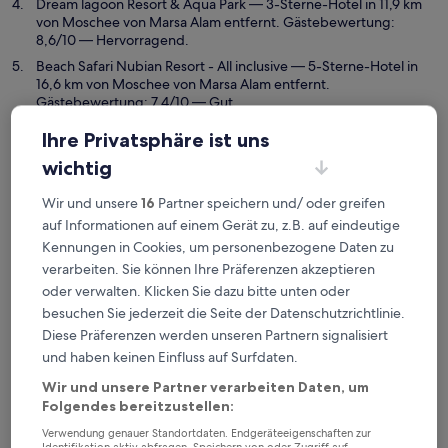
Dream lagoon Resort & Aqua Park
— 3-Sterne-Hotel in 11,9 km
von Moschee von Marsa Alam entfernt. Gästebewertung:
8,6/10 — Hervorragend.
Beach Safari Nubian Resort - All inclusive
— 5-Sterne-Hotel in
16,6 km von Moschee von Marsa Alam entfernt.
Gästebewertung: 7,4/10 — Gut.
Empfohlene Unterkünfte
Preis (aufsteigend)
Ent
Ihre Privatsphäre ist uns
wichtig
Deine Ausgangsbasis nahe
Moschee von Marsa Alam
Wir und unsere
16
Partner speichern und/ oder greifen
auf Informationen auf einem Gerät zu, z.B. auf eindeutige
Kennungen in Cookies, um personenbezogene Daten zu
JAZ Costa Mares - Adults Only 16+
verarbeiten. Sie können Ihre Präferenzen akzeptieren
oder verwalten. Klicken Sie dazu bitte unten oder
besuchen Sie jederzeit die Seite der Datenschutzrichtlinie.
Diese Präferenzen werden unseren Partnern signalisiert
und haben keinen Einfluss auf Surfdaten.
Wir und unsere Partner verarbeiten Daten, um
Folgendes bereitzustellen:
Verwendung genauer Standortdaten. Endgeräteeigenschaften zur
Identifikation aktiv abfragen. Speichern von oder Zugriff auf