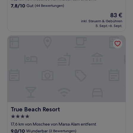
Unterkunft
7.8
7,8/10
Gut
(44 Bewertungen)
von
Der
83 €
10,
Preis
Gut,
inkl. Steuern & Gebühren
beträgt
5. Sept.–6. Sept.
(44
83 €
Bewertungen)
True Beach Resort
True Beach Resort
True Beach Resort
4.0-
Sterne-
17,6 km von Moschee von Marsa Alam entfernt
Unterkunft
9.0
9,0/10
Wunderbar
(2 Bewertungen)