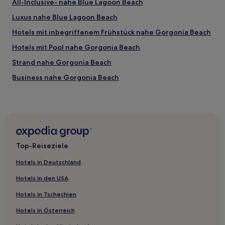
All-Inclusive- nahe Blue Lagoon Beach
Luxus nahe Blue Lagoon Beach
Hotels mit inbegriffenem Frühstück nahe Gorgonia Beach
Hotels mit Pool nahe Gorgonia Beach
Strand nahe Gorgonia Beach
Business nahe Gorgonia Beach
Familien nahe Gorgonia Beach
Luxus nahe Gorgonia Beach
Hotels mit Wellnessbereich nahe Gorgonia Beach
Haustierfreundliche in Marsa Alam
Top-Reiseziele
Business in Marsa Alam
Hotels in Deutschland
Familien in Marsa Alam
Hotels in den USA
Hotels mit Thermalbad in Marsa Alam
Hotels in Tschechien
Hotels mit inbegriffenem Frühstück in Marsa Alam
Hotels in Österreich
Luxus nahe Strand von Abu Dabab