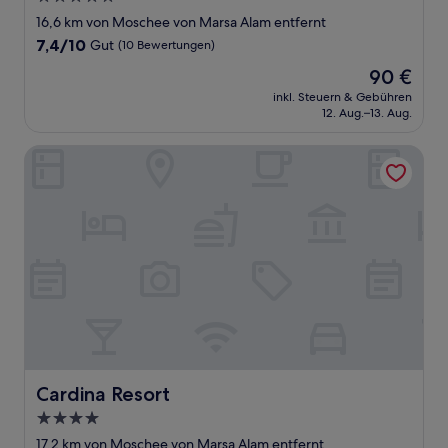
Sterne-
16,6 km von Moschee von Marsa Alam entfernt
Unterkunft
7.4
7,4/10
Gut
(10 Bewertungen)
von
Der
90 €
10,
Preis
Gut,
inkl. Steuern & Gebühren
beträgt
12. Aug.–13. Aug.
(10
90 €
Bewertungen)
Cardina Resort
Cardina Resort
Cardina Resort
4.0-
Sterne-
17,2 km von Moschee von Marsa Alam entfernt