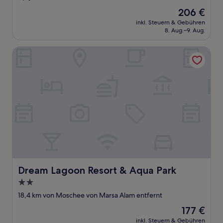
von
Der
206 €
10,
Preis
Wunderbar,
inkl. Steuern & Gebühren
beträgt
8. Aug.–9. Aug.
(2
206 €
Bewertungen)
Dream Lagoon Resort & Aqua Park
Dream Lagoon Resort & Aqua Park
Dream Lagoon Resort & Aqua Park
2.0-
Sterne-
18,4 km von Moschee von Marsa Alam entfernt
Unterkunft
Der
177 €
Preis
inkl. Steuern & Gebühren