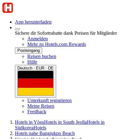
App herunterladen
Sichere dir Sofortrabatte dank Preisen für Mitglieder
Anmelden
Mehr zu Hotels.com Rewards
Posteingang
Reisen buchen
Hilfe
Deutsch · EUR · DE
Unterkunft registrieren
Meine Reisen
Feedback
Hotels in Yòsu
Hotels in South Jeolla
Hotels in
Südkorea
Hotels
Hotels nahe Bangjukpo Beach