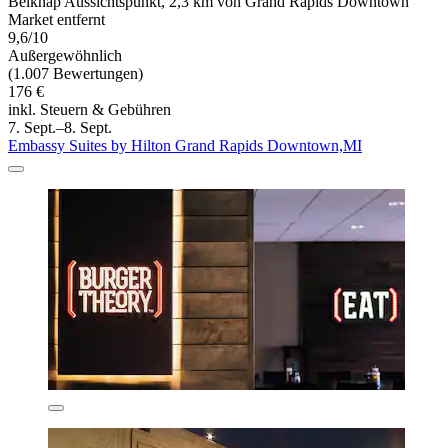
Belknap Aussichtspunkt, 2,3 km von Grand Rapids Downtown
Market entfernt
9,6/10
Außergewöhnlich
(1.007 Bewertungen)
176 €
inkl. Steuern & Gebühren
7. Sept.–8. Sept.
Embassy Suites by Hilton Grand Rapids Downtown,MI