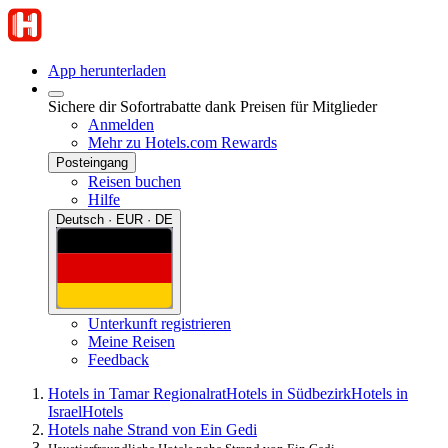
App herunterladen
Sichere dir Sofortrabatte dank Preisen für Mitglieder
Anmelden
Mehr zu Hotels.com Rewards
Posteingang
Reisen buchen
Hilfe
Deutsch · EUR · DE
Unterkunft registrieren
Meine Reisen
Feedback
Hotels in Tamar Regionalrat
Hotels in Südbezirk
Hotels in
Israel
Hotels
Hotels nahe Strand von Ein Gedi