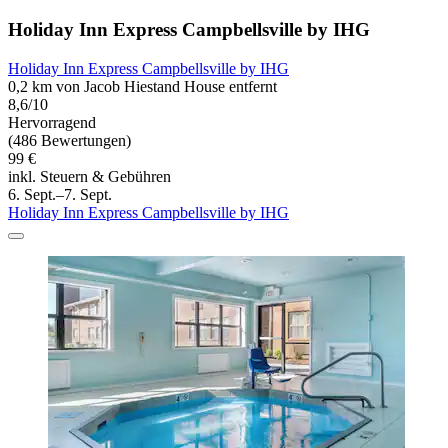
Holiday Inn Express Campbellsville by IHG
Holiday Inn Express Campbellsville by IHG
0,2 km von Jacob Hiestand House entfernt
8,6/10
Hervorragend
(486 Bewertungen)
99 €
inkl. Steuern & Gebühren
6. Sept.–7. Sept.
Holiday Inn Express Campbellsville by IHG