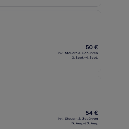
Der
50 €
Preis
inkl. Steuern & Gebühren
beträgt
3. Sept.–4. Sept.
50 €
Der
54 €
Preis
inkl. Steuern & Gebühren
beträgt
19. Aug.–20. Aug.
54 €