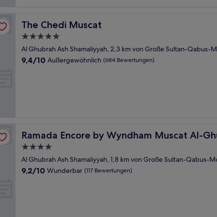
The Chedi Muscat
The Chedi Muscat
5.0-
Sterne-
Al Ghubrah Ash Shamaliyyah, 2,3 km von Große Sultan-Qabus-M
Unterkunft
9.4
9,4/10
Außergewöhnlich
(684 Bewertungen)
von
10,
Außergewöhnlich,
(684
Bewertungen)
Ramada Encore by Wyndham Muscat Al-Ghubra
Ramada Encore by Wyndham Muscat Al-Gh
4.0-
Sterne-
Al Ghubrah Ash Shamaliyyah, 1,8 km von Große Sultan-Qabus-M
Unterkunft
9.2
9,2/10
Wunderbar
(117 Bewertungen)
von
10,
Wunderbar,
(117
Bewertungen)