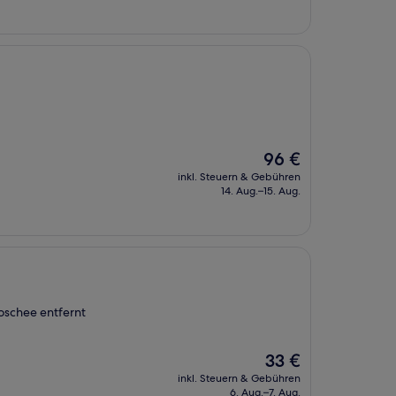
69 €
Der
96 €
Preis
inkl. Steuern & Gebühren
beträgt
14. Aug.–15. Aug.
96 €
oschee entfernt
Der
33 €
Preis
inkl. Steuern & Gebühren
beträgt
6. Aug.–7. Aug.