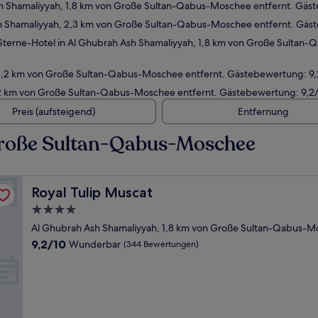
h Shamaliyyah, 1,8 km von Große Sultan-Qabus-Moschee entfernt. Gä
h Shamaliyyah, 2,3 km von Große Sultan-Qabus-Moschee entfernt. Gäs
terne-Hotel in Al Ghubrah Ash Shamaliyyah, 1,8 km von Große Sultan
 3,2 km von Große Sultan-Qabus-Moschee entfernt. Gästebewertung: 9
 2 km von Große Sultan-Qabus-Moschee entfernt. Gästebewertung: 9,
Preis (aufsteigend)
Entfernung
Große Sultan-Qabus-Moschee
Royal Tulip Muscat
Royal Tulip Muscat
4.0-
Sterne-
Al Ghubrah Ash Shamaliyyah, 1,8 km von Große Sultan-Qabus-M
Unterkunft
9.2
9,2/10
Wunderbar
(344 Bewertungen)
von
10,
Wunderbar,
(344
Bewertungen)