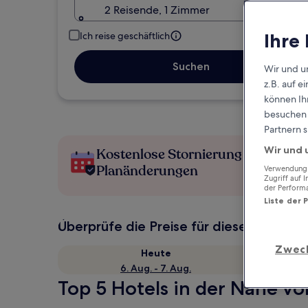
2 Reisende, 1 Zimmer
Ihre
Ich reise geschäftlich
Suchen
Wir und u
z.B. auf 
können Ihr
besuchen S
Partnern s
Wir und 
Kostenlose Stornierung bei
Planänderungen
Verwendung g
Zugriff auf 
der Perform
Liste der 
Überprüfe die Preise für diese Daten
Zwec
Heute
6. Aug. - 7. Aug.
Top 5 Hotels in der Nähe v