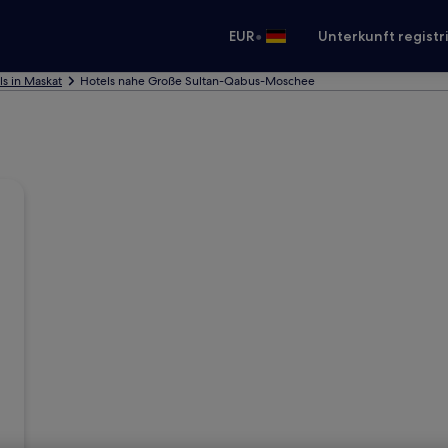
•
EUR
Unterkunft registr
ls in Maskat
Hotels nahe Große Sultan-Qabus-Moschee