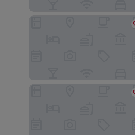
Fraser Suites Muscat
Muscat Express Hotel