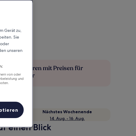
em Gerät zu,
eiten. Sie
 oder
rden unseren
n:
Mehr sparen mit Preisen für
Mitglieder
chern von oder
rbeleistung und
boten.
ptieren
Nächstes Wochenende
14. Aug. - 16. Aug.
f einen Blick