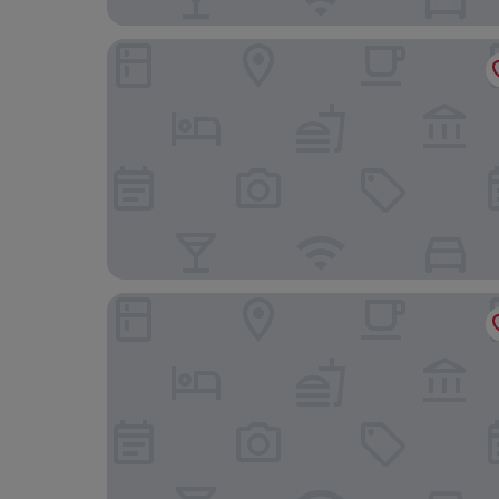
Aloft by Marriott Muscat
Intercityhotel Bawshar Muscat