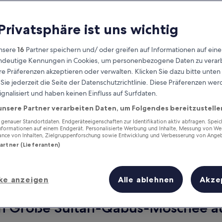
 Privatsphäre ist uns wichtig
nsere
16
Partner speichern und/ oder greifen auf Informationen auf ein
eindeutige Kennungen in Cookies, um personenbezogene Daten zu verarb
e Präferenzen akzeptieren oder verwalten. Klicken Sie dazu bitte unten
ie jederzeit die Seite der Datenschutzrichtlinie. Diese Präferenzen we
ignalisiert und haben keinen Einfluss auf Surfdaten.
unsere Partner verarbeiten Daten, um Folgendes bereitzustelle
Verdiene Prämien für jede
wahrgenommene Übernachtung
enauer Standortdaten. Endgeräteeigenschaften zur Identifikation aktiv abfragen. Spei
Informationen auf einem Endgerät. Personalisierte Werbung und Inhalte, Messung von We
ance von Inhalten, Zielgruppenforschung sowie Entwicklung und Verbesserung von Ange
Partner (Lieferanten)
ke anzeigen
Alle ablehnen
Akze
Morgen
Dieses Wochenende
7. Aug. - 8. Aug.
7. Aug. - 9. Aug.
on Große Sultan-Qabus-Moschee au