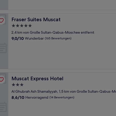
Bewertungen)
Fraser Suites Muscat
Fraser Suites Muscat
5.0-
Sterne-
2,4 km von Große Sultan-Qabus-Moschee entfernt
Unterkunft
9.0
9,0/10
Wunderbar
(165 Bewertungen)
von
10,
Wunderbar,
(165
Bewertungen)
Muscat Express Hotel
Muscat Express Hotel
3.0-
Sterne-
Al Ghubrah Ash Shamaliyyah, 1,5 km von Große Sultan-Qabus-M
Unterkunft
8.6
8,6/10
Hervorragend
(14 Bewertungen)
von
10,
Hervorragend,
(14