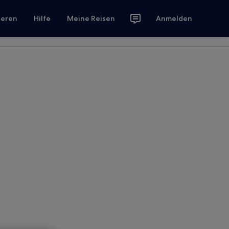
ieren
Hilfe
Meine Reisen
Anmelden