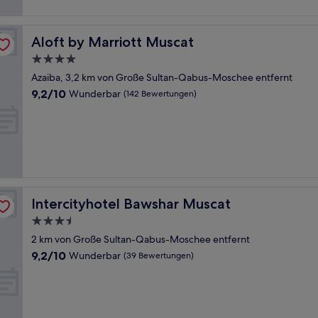
Aloft by Marriott Muscat
Aloft by Marriott Muscat
4.0-
Sterne-
Azaiba, 3,2 km von Große Sultan-Qabus-Moschee entfernt
Unterkunft
9.2
9,2/10
Wunderbar
(142 Bewertungen)
von
10,
Wunderbar,
(142
Bewertungen)
Intercityhotel Bawshar Muscat
Intercityhotel Bawshar Muscat
3.5-
Sterne-
2 km von Große Sultan-Qabus-Moschee entfernt
Unterkunft
9.2
9,2/10
Wunderbar
(39 Bewertungen)
von
10,
Wunderbar,
(39