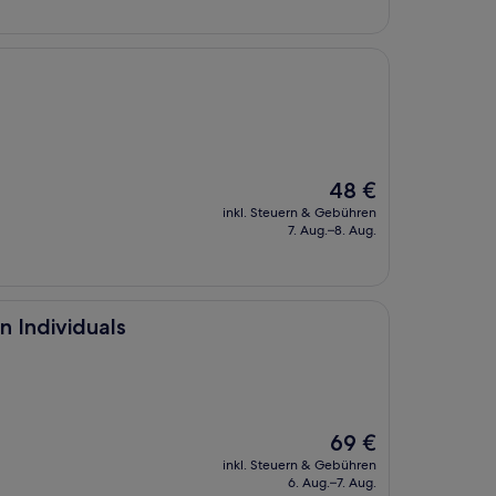
Der
48 €
Preis
inkl. Steuern & Gebühren
beträgt
7. Aug.–8. Aug.
48 €
s
n Individuals
Der
69 €
Preis
inkl. Steuern & Gebühren
beträgt
6. Aug.–7. Aug.