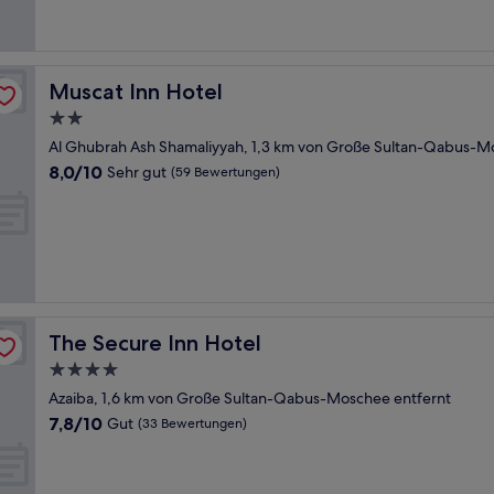
Bewertungen)
Muscat Inn Hotel
Muscat Inn Hotel
2.0-
Sterne-
Al Ghubrah Ash Shamaliyyah, 1,3 km von Große Sultan-Qabus-M
Unterkunft
8.0
8,0/10
Sehr gut
(59 Bewertungen)
von
10,
Sehr
gut,
(59
Bewertungen)
The Secure Inn Hotel
The Secure Inn Hotel
4.0-
Sterne-
Azaiba, 1,6 km von Große Sultan-Qabus-Moschee entfernt
Unterkunft
7.8
7,8/10
Gut
(33 Bewertungen)
von
10,
Gut,