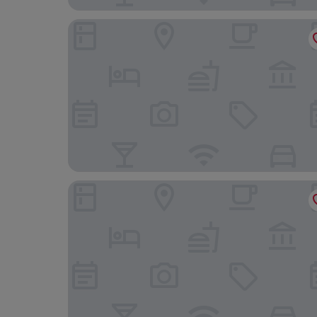
The Chedi Muscat
Ramada Encore by Wyndham Muscat Al-Ghubra