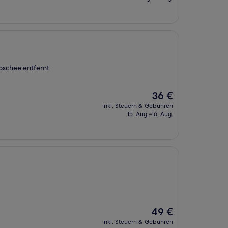
33 €
oschee entfernt
Der
36 €
Preis
inkl. Steuern & Gebühren
beträgt
15. Aug.–16. Aug.
36 €
Der
49 €
Preis
inkl. Steuern & Gebühren