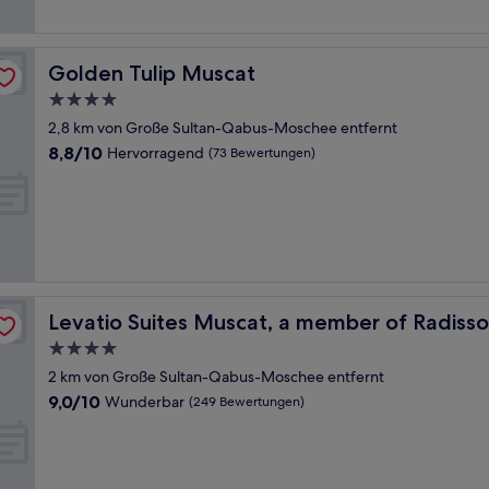
Bewertungen)
Golden Tulip Muscat
Golden Tulip Muscat
4.0-
Sterne-
2,8 km von Große Sultan-Qabus-Moschee entfernt
Unterkunft
8.8
8,8/10
Hervorragend
(73 Bewertungen)
von
10,
Hervorragend,
(73
Bewertungen)
ividuals
Levatio Suites Muscat, a member of Radisson Individual
Levatio Suites Muscat, a member of Radisso
4.0-
Sterne-
2 km von Große Sultan-Qabus-Moschee entfernt
Unterkunft
9.0
9,0/10
Wunderbar
(249 Bewertungen)
von
10,
Wunderbar,
(249