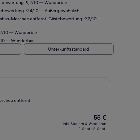
stebewertung: 9,2/10 — Wunderbar.
tebewertung: 9,4/10 — Außergewöhnlich.
-Qabus-Moschee entfernt. Gästebewertung: 9,2/10 —
,2/10 — Wunderbar.
2/10 — Wunderbar.
Unterkunftsstandard
oschee entfernt
Der
55 €
Preis
inkl. Steuern & Gebühren
beträgt
1. Sept.–2. Sept.
55 €