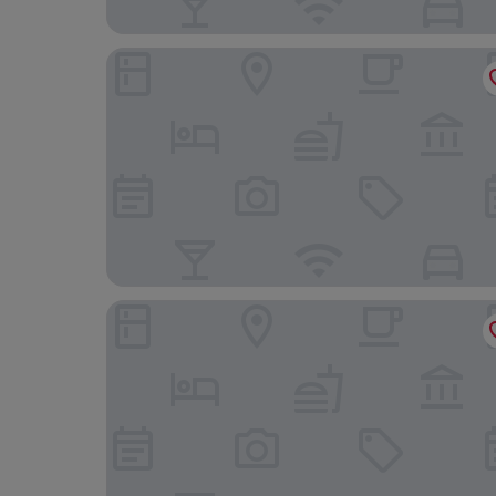
Golden Tulip Muscat
Levatio Suites Muscat, a member of Radisson Ind