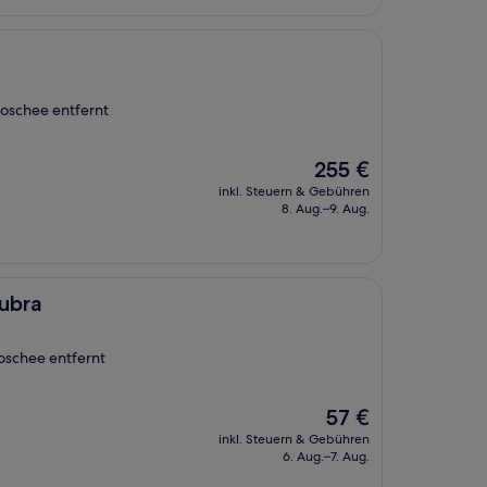
oschee entfernt
Der
255 €
Preis
inkl. Steuern & Gebühren
beträgt
8. Aug.–9. Aug.
255 €
ubra
oschee entfernt
Der
57 €
Preis
inkl. Steuern & Gebühren
beträgt
6. Aug.–7. Aug.
57 €