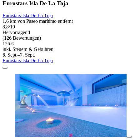
Eurostars Isla De La Toja
Eurostars Isla De La Toja
1,6 km von Paseo marítimo entfernt
8,8/10
Hervorragend
(126 Bewertungen)
126 €
inkl. Steuern & Gebühren
6. Sept.–7. Sept.
Eurostars Isla De La Toja