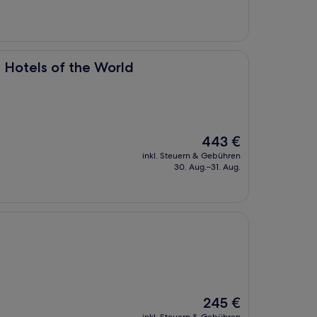
the World
g Hotels of the World
Der
443 €
Preis
inkl. Steuern & Gebühren
beträgt
30. Aug.–31. Aug.
443 €
Der
245 €
Preis