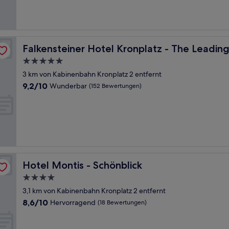
Bewertungen)
els of the World
Falkensteiner Hotel Kronplatz - The Leading Hotels of 
Falkensteiner Hotel Kronplatz - The Leadin
5.0-
Sterne-
3 km von Kabinenbahn Kronplatz 2 entfernt
Unterkunft
9.2
9,2/10
Wunderbar
(152 Bewertungen)
von
10,
Wunderbar,
(152
Bewertungen)
Hotel Montis - Schönblick
Hotel Montis - Schönblick
4.0-
Sterne-
3,1 km von Kabinenbahn Kronplatz 2 entfernt
Unterkunft
8.6
8,6/10
Hervorragend
(18 Bewertungen)
von
10,