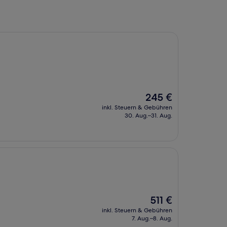
Der
245 €
Preis
inkl. Steuern & Gebühren
beträgt
30. Aug.–31. Aug.
245 €
Der
511 €
Preis
inkl. Steuern & Gebühren
beträgt
7. Aug.–8. Aug.
511 €