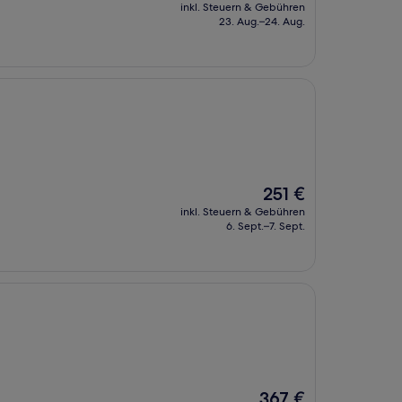
Preis
inkl. Steuern & Gebühren
beträgt
23. Aug.–24. Aug.
332 €
Der
251 €
Preis
inkl. Steuern & Gebühren
beträgt
6. Sept.–7. Sept.
251 €
Der
367 €