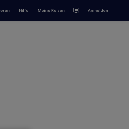
ieren
Hilfe
Meine Reisen
Anmelden