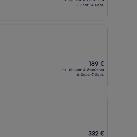
inkl. Steuern & Gebühren
beträgt
3. Sept.–4. Sept.
245 €
Der
189 €
Preis
inkl. Steuern & Gebühren
beträgt
6. Sept.–7. Sept.
189 €
Der
332 €