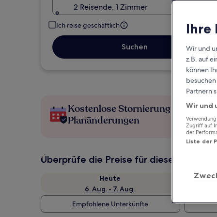
2 Reisende, 1 Zimmer
Ihre
Ich reise geschäftlich
Suchen
Wir und u
z.B. auf 
können Ihr
besuchen S
Partnern s
Wir und 
Kostenlose Stornierung bei
Planänderungen
Verwendung g
Zugriff auf 
der Perform
Liste der 
Überprüfe die Preise für diese Daten
Zwec
Heute
6. Aug. - 7. Aug.
Empfohlene Unterkünfte