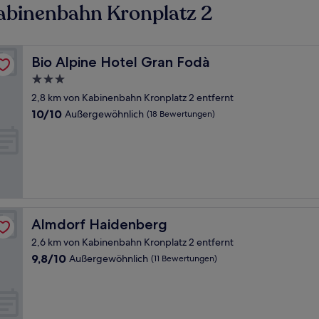
abinenbahn Kronplatz 2
Bio Alpine Hotel Gran Fodà
Bio Alpine Hotel Gran Fodà
3.0-
Sterne-
2,8 km von Kabinenbahn Kronplatz 2 entfernt
Unterkunft
10.0
10/10
Außergewöhnlich
(18 Bewertungen)
von
10,
Außergewöhnlich,
(18
Bewertungen)
Almdorf Haidenberg
Almdorf Haidenberg
2,6 km von Kabinenbahn Kronplatz 2 entfernt
9.8
9,8/10
Außergewöhnlich
(11 Bewertungen)
von
10,
Außergewöhnlich,
(11