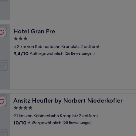
Hervorragend,
(18
Bewertungen)
Hotel Gran Pre
Hotel Gran Pre
3.0-
Sterne-
5,2 km von Kabinenbahn Kronplatz 2 entfernt
Unterkunft
9.4
9,4/10
Außergewöhnlich
(26 Bewertungen)
von
10,
Außergewöhnlich,
(26
Bewertungen)
Ansitz Heufler by Norbert Niederkofler
Ansitz Heufler by Norbert Niederkofler
4.0-
Sterne-
9,1 km von Kabinenbahn Kronplatz 2 entfernt
Unterkunft
10.0
10/10
Außergewöhnlich
(25 Bewertungen)
von
10,