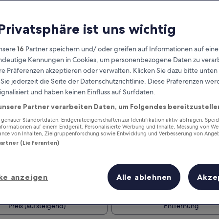
 Privatsphäre ist uns wichtig
nsere
16
Partner speichern und/ oder greifen auf Informationen auf ein
eindeutige Kennungen in Cookies, um personenbezogene Daten zu verarb
e Präferenzen akzeptieren oder verwalten. Klicken Sie dazu bitte unten
ie jederzeit die Seite der Datenschutzrichtlinie. Diese Präferenzen we
ignalisiert und haben keinen Einfluss auf Surfdaten.
unsere Partner verarbeiten Daten, um Folgendes bereitzustelle
Verdiene Prämien für jede
wahrgenommene Übernachtung
enauer Standortdaten. Endgeräteeigenschaften zur Identifikation aktiv abfragen. Spei
Informationen auf einem Endgerät. Personalisierte Werbung und Inhalte, Messung von We
ance von Inhalten, Zielgruppenforschung sowie Entwicklung und Verbesserung von Ange
Partner (Lieferanten)
ke anzeigen
Alle ablehnen
Akze
Morgen
Dieses Wochenende
7. Aug. - 8. Aug.
7. Aug. - 9. Aug.
Preis (aufsteigend)
Entfernung