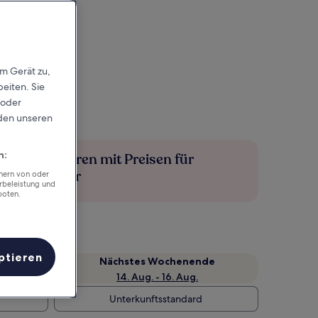
em Gerät zu,
eiten. Sie
 oder
rden unseren
n:
Mehr sparen mit Preisen für
Mitglieder
chern von oder
rbeleistung und
boten.
ptieren
Nächstes Wochenende
14. Aug. - 16. Aug.
Unterkunftsstandard