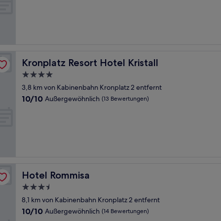
10,
Außergewöhnlich,
(18
Bewertungen)
Kronplatz Resort Hotel Kristall
Kronplatz Resort Hotel Kristall
4.0-
Sterne-
3,8 km von Kabinenbahn Kronplatz 2 entfernt
Unterkunft
10.0
10/10
Außergewöhnlich
(13 Bewertungen)
von
10,
Außergewöhnlich,
(13
Bewertungen)
Hotel Rommisa
Hotel Rommisa
3.5-
Sterne-
8,1 km von Kabinenbahn Kronplatz 2 entfernt
Unterkunft
10.0
10/10
Außergewöhnlich
(14 Bewertungen)
von