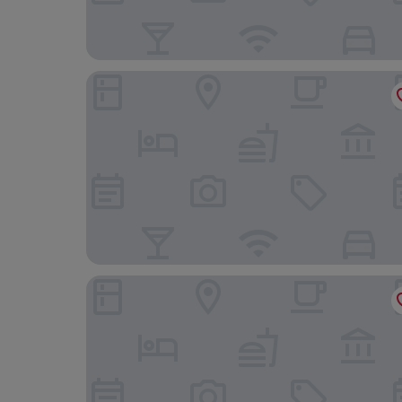
Hotel Gran Pre
Ansitz Heufler by Norbert Niederkofler