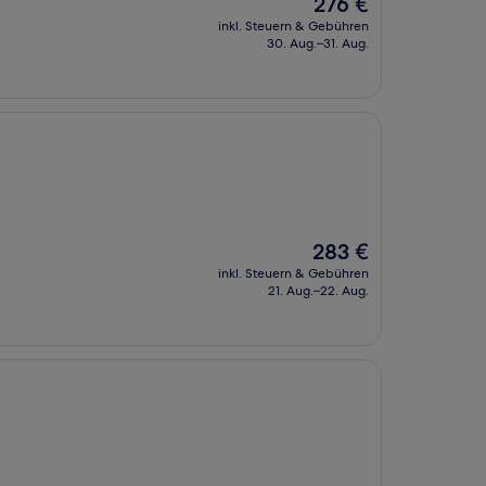
Der
276 €
Preis
inkl. Steuern & Gebühren
beträgt
30. Aug.–31. Aug.
276 €
Der
283 €
Preis
inkl. Steuern & Gebühren
beträgt
21. Aug.–22. Aug.
283 €