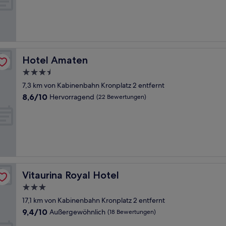
Außergewöhnlich,
(37
Bewertungen)
Hotel Amaten
Hotel Amaten
3.5-
Sterne-
7,3 km von Kabinenbahn Kronplatz 2 entfernt
Unterkunft
8.6
8,6/10
Hervorragend
(22 Bewertungen)
von
10,
Hervorragend,
(22
Bewertungen)
Vitaurina Royal Hotel
Vitaurina Royal Hotel
3.0-
Sterne-
17,1 km von Kabinenbahn Kronplatz 2 entfernt
Unterkunft
9.4
9,4/10
Außergewöhnlich
(18 Bewertungen)
von