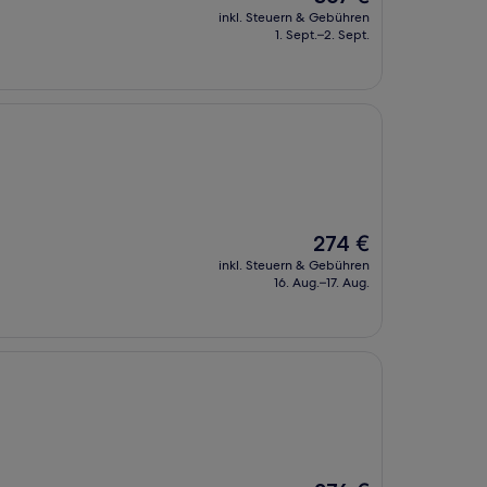
Preis
inkl. Steuern & Gebühren
beträgt
1. Sept.–2. Sept.
367 €
Der
274 €
Preis
inkl. Steuern & Gebühren
beträgt
16. Aug.–17. Aug.
274 €