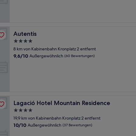
Außergewöhnlich,
(25
Bewertungen)
Autentis
Autentis
4.0-
Sterne-
8 km von Kabinenbahn Kronplatz 2 entfernt
Unterkunft
9.6
9,6/10
Außergewöhnlich
(60 Bewertungen)
von
10,
Außergewöhnlich,
(60
Bewertungen)
Lagació Hotel Mountain Residence
Lagació Hotel Mountain Residence
4.0-
Sterne-
19,9 km von Kabinenbahn Kronplatz 2 entfernt
Unterkunft
10.0
10/10
Außergewöhnlich
(37 Bewertungen)
von
10,