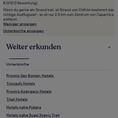
1 Übernachtung
8.0/10 (1 Bewertung)
von
Wenn du gerne am Strand bist, ist Strand von Chifrón bestimmt das
2 Erwachsenen
richtige Ausflugsziel – es ist nur 2,5 km vom Zentrum von Capachica
gefunden
entfernt.
wurde.
Weniger anzeigen
Preise
und
Unterkünfte anzeigen
Verfügbarkeiten
können
sich
Weiter erkunden
ändern.
Es
können
zusätzliche
Unterkünfte
Bedingungen
gelten.
Provinz San Roman: Hotels
Tinicachi Hotels
Provinz Azángaro: Hotels
Tilali Hotels
Hotels nahe Pukara
Hotels nahe Suasi Scenic Trail