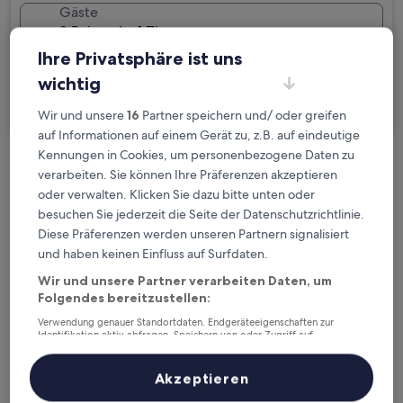
Gäste
2 Reisende, 1 Zimmer
Ihre Privatsphäre ist uns
Ich reise geschäftlich
wichtig
Suchen
Wir und unsere
16
Partner speichern und/ oder greifen
auf Informationen auf einem Gerät zu, z.B. auf eindeutige
Kennungen in Cookies, um personenbezogene Daten zu
Kostenlose Stornierung bei
verarbeiten. Sie können Ihre Präferenzen akzeptieren
Planänderungen
oder verwalten. Klicken Sie dazu bitte unten oder
besuchen Sie jederzeit die Seite der Datenschutzrichtlinie.
Diese Präferenzen werden unseren Partnern signalisiert
Verdiene Prämien für jede
und haben keinen Einfluss auf Surfdaten.
wahrgenommene Übernachtung
Wir und unsere Partner verarbeiten Daten, um
Folgendes bereitzustellen:
Mehr sparen mit Preisen für Mitglieder
Verwendung genauer Standortdaten. Endgeräteeigenschaften zur
Identifikation aktiv abfragen. Speichern von oder Zugriff auf
Informationen auf einem Endgerät. Personalisierte Werbung und
Inhalte, Messung von Werbeleistung und der Performance von Inhalten,
Zielgruppenforschung sowie Entwicklung und Verbesserung von
Akzeptieren
Überprüfe die Preise für diese Daten
Angeboten.
Liste der Partner (Lieferanten)