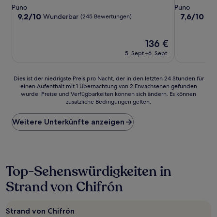
Sterne-
Sterne-
Puno
Puno
Unterkunft
Unterkunft
9.2
7.6
9,2/10
7,6/10
Wunderbar
Gu
(245 Bewertungen)
von
von
10,
10,
Wunderbar,
Der
Gut,
136 €
(245
Preis
(47
5. Sept.–6. Sept.
Bewertungen)
beträgt
Bewertunge
136 €
Dies
Dies ist der niedrigste Preis pro Nacht, der in den letzten 24 Stunden für
einen Aufenthalt mit 1 Übernachtung von 2 Erwachsenen gefunden
ist
wurde. Preise und Verfügbarkeiten können sich ändern. Es können
der
zusätzliche Bedingungen gelten.
niedrigste
Preis
Weitere Unterkünfte anzeigen
pro
Nacht,
der
in
den
letzten
Top-Sehenswürdigkeiten in
24 Stunden
Strand von Chifrón
für
einen
Aufenthalt
mit
Strand von Chifrón