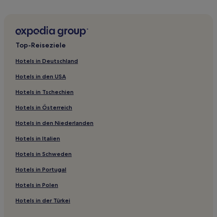
Provinz Puno: Hotels
Hotels nahe Sillustani
Tililaca Hotels
Top-Reiseziele
Vilavila Hotels
Hotels in Deutschland
Hotels nahe Inca Manco Capac
Hotels in den USA
Paratía Hotels
Hotels in Tschechien
Pucará Hotels
Hotels in Österreich
Mañazo Hotels
Hotels in den Niederlanden
Puno: Hotels
Hotels in Italien
Hotels nahe Kathedrale von Puno
Provinz Moho: Hotels
Hotels in Schweden
Pomata Hotels
Hotels in Portugal
Günstige in Llachon
Hotels in Polen
Günstige in Isla Amantani
Hotels in der Türkei
2-Sterne-Hotels in Isla Amantani