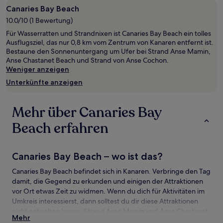
mit
Canaries Bay Beach
1 Übernachtung
10.0/10 (1 Bewertung)
von
Für Wasserratten und Strandnixen ist Canaries Bay Beach ein tolles
2 Erwachsenen
Ausflugsziel, das nur 0,8 km vom Zentrum von Kanaren entfernt ist.
gefunden
Bestaune den Sonnenuntergang um Ufer bei Strand Anse Mamin,
wurde.
Anse Chastanet Beach und Strand von Anse Cochon.
Preise
Weniger anzeigen
und
Verfügbarkeiten
Unterkünfte anzeigen
können
sich
ändern.
Mehr über Canaries Bay
Es
können
Beach erfahren
zusätzliche
Bedingungen
gelten.
Canaries Bay Beach – wo ist das?
Canaries Bay Beach befindet sich in Kanaren. Verbringe den Tag
damit, die Gegend zu erkunden und einigen der Attraktionen
vor Ort etwas Zeit zu widmen. Wenn du dich für Aktivitäten im
Umkreis interessierst, dann solltest du dir diese Attraktionen
nicht entgehen lassen: Strand Anse Mamin und Anse Chastanet
Mehr
Beach.