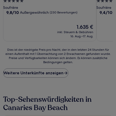
5.0-
4.0-
Sterne-
Sterne-
Soufrière
Soufrière
Unterkunft
Unterkunf
9.8
9.4
9,8/10
9,4/10
Außergewöhnlich
A
(230 Bewertungen)
von
von
10,
10,
Außergewöhnlich,
Der
Außergewö
1.635 €
(230
Preis
(477
inkl. Steuern & Gebühren
Bewertungen)
beträgt
Bewertun
16. Aug.–17. Aug.
1.635 €
Dies
Dies ist der niedrigste Preis pro Nacht, der in den letzten 24 Stunden für
einen Aufenthalt mit 1 Übernachtung von 2 Erwachsenen gefunden wurde.
ist
Preise und Verfügbarkeiten können sich ändern. Es können zusätzliche
der
Bedingungen gelten.
niedrigste
Preis
Weitere Unterkünfte anzeigen
pro
Nacht,
der
in
den
letzten
Top-Sehenswürdigkeiten in
24 Stunden
Canaries Bay Beach
für
einen
Aufenthalt