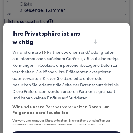
Gäste
2 Reisende, 1 Zimmer
Ich reise geschäftlich
Ihre Privatsphäre ist uns
Suchen
wichtig
Wir und unsere
16
Partner speichern und/ oder greifen
Kostenlose Stornierung bei
auf Informationen auf einem Gerät zu, z.B. auf eindeutige
Planänderungen
Kennungen in Cookies, um personenbezogene Daten zu
verarbeiten. Sie können Ihre Präferenzen akzeptieren
Verdiene Prämien für jede
oder verwalten. Klicken Sie dazu bitte unten oder
wahrgenommene Übernachtung
besuchen Sie jederzeit die Seite der Datenschutzrichtlinie.
Diese Präferenzen werden unseren Partnern signalisiert
und haben keinen Einfluss auf Surfdaten.
Mehr sparen mit Preisen für Mitglieder
Wir und unsere Partner verarbeiten Daten, um
Folgendes bereitzustellen:
Verwendung genauer Standortdaten. Endgeräteeigenschaften zur
Identifikation aktiv abfragen. Speichern von oder Zugriff auf
Überprüfe die Preise für diese Daten
Informationen auf einem Endgerät. Personalisierte Werbung und