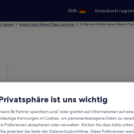
•
EUR
Unterkunft registr
n Itacaré
Hotels nahe Strand Praia Coroinha
2-Sterne-Hotels nahe Strand Prai
 Privatsphäre ist uns wichtig
nsere
16
Partner speichern und/ oder greifen auf Informationen auf ein
eindeutige Kennungen in Cookies, um personenbezogene Daten zu verarb
e Präferenzen akzeptieren oder verwalten. Klicken Sie dazu bitte unten
ie jederzeit die Seite der Datenschutzrichtlinie. Diese Präferenzen we