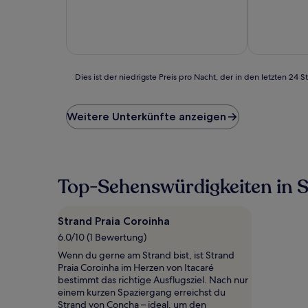
10,
10,
Wunderbar,
Außergewöh
(207
(28
Bewertungen)
Bewertunge
Dies
Dies ist der niedrigste Preis pro Nacht, der in den letzten 
ist
der
niedrigste
Weitere Unterkünfte anzeigen
Preis
pro
Nacht,
der
in
Top-Sehenswürdigkeiten in S
den
letzten
24 Stunden
Strand Praia Coroinha
für
6.0/10 (1 Bewertung)
einen
Aufenthalt
Wenn du gerne am Strand bist, ist Strand
mit
Praia Coroinha im Herzen von Itacaré
1 Übernachtung
bestimmt das richtige Ausflugsziel. Nach nur
von
einem kurzen Spaziergang erreichst du
2 Erwachsenen
Strand von Concha – ideal, um den