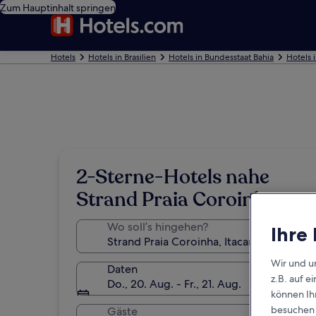
Zum Hauptinhalt springen
Hotels
Hotels in Brasilien
Hotels in Bundesstaat Bahia
Hotels i
2-Sterne-Hotels nahe
Strand Praia Coroinha
Wo soll’s hingehen?
Ihre
Wir und u
Daten
z.B. auf 
Do., 20. Aug. - Fr., 21. Aug.
können Ihr
besuchen S
Gäste