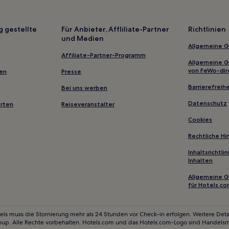
2-Sterne-Hotels in Guarajuba
2-Sterne-Hotels in Morro de Sã
g gestellte
Für Anbieter, Affliliate-Partner
Richtlinien
und Medien
2-Sterne-Hotels in Cova de Onç
Allgemeine 
2-Sterne-Hotels in Porto Segur
Affiliate-Partner-Programm
Allgemeine 
2-Sterne-Hotels in Nazaré
von FeWo-dir
gen
Presse
Hotels mit Wellnessbereich in 
Barrierefreihe
Bei uns werben
Haustierfreundliche in Ilhéus
Datenschutz
erten
Reiseveranstalter
Hotels mit Wellnessbereich in I
Cookies
irim
Hotels mit Pool in Costa do Den
Rechtliche H
Strand in Itacaré
Inhaltsrichtl
Inhalten
Hotels mit Wellnessbereich in I
Allgemeine 
Günstige in Valença
für Hotels.c
Hotels mit Wellnessbereich in 
Business in Morro de São Paulo
els muss die Stornierung mehr als 24 Stunden vor Check-in erfolgen. Weitere Detai
oup. Alle Rechte vorbehalten. Hotels.com und das Hotels.com-Logo sind Handels
Hotels mit inbegriffenem Frühs