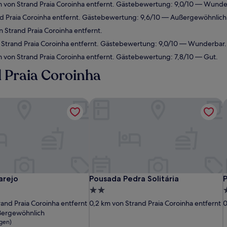
m von Strand Praia Coroinha entfernt. Gästebewertung: 9,0/10 — Wunde
nd Praia Coroinha entfernt. Gästebewertung: 9,6/10 — Außergewöhnlich
 Strand Praia Coroinha entfernt.
 Strand Praia Coroinha entfernt. Gästebewertung: 9,0/10 — Wunderbar.
 von Strand Praia Coroinha entfernt. Gästebewertung: 7,8/10 — Gut.
 Praia Coroinha
arejo
Pousada Pedra Solitária
P
arejo
Pousada Pedra Solitária
P
arejo
Pousada Pedra Solitária
P
2.0-
2
Sterne-
S
rand Praia Coroinha entfernt
0,2 km von Strand Praia Coroinha entfernt
0
Unterkunft
U
ergewöhnlich
gen)