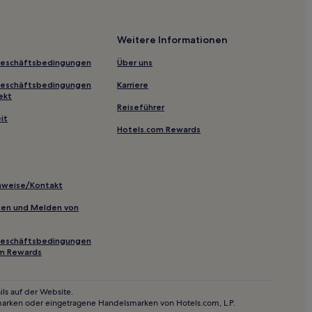
o Paulo
Weitere Informationen
a
Geschäftsbedingungen
Über uns
o
Geschäftsbedingungen
Karriere
ekt
Reiseführer
Barra Grande
it
Hotels.com Rewards
lhéus
dê
inweise/Kontakt
inien und Melden von
tacaré
Geschäftsbedingungen
om Rewards
Morro de São Paulo
ls auf der Website.
marken oder eingetragene Handelsmarken von Hotels.com, L.P.
tück in Morro de São Paulo