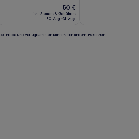
10,
10,
Der
50 €
Wunderbar,
Gut,
Preis
(76
(92
inkl. Steuern & Gebühren
beträgt
Bewertungen)
Bewertungen)
30. Aug.–31. Aug.
50 €
rde. Preise und Verfügbarkeiten können sich ändern. Es können