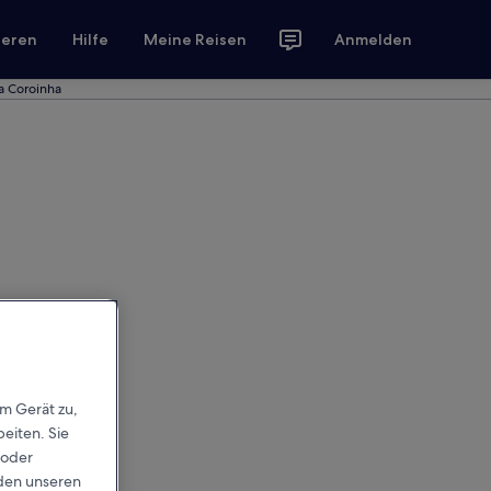
ieren
Hilfe
Meine Reisen
Anmelden
a Coroinha
em Gerät zu,
eiten. Sie
 oder
rden unseren