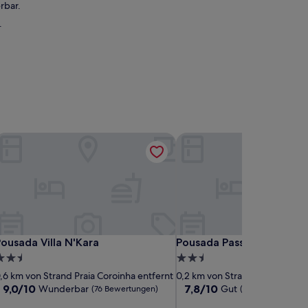
rbar.
.
ousada Villa N'Kara
Pousada Passarela da Vila
ousada Villa N'Kara
Pousada Passarela da Vila
ousada Villa N'Kara
Pousada Passarela da Vila
.5-
2.5-
terne-
Sterne-
,6 km von Strand Praia Coroinha entfernt
0,2 km von Strand Praia Coroin
nterkunft
Unterkunft
9.0
7.8
9,0/10
7,8/10
Wunderbar
Gut
(76 Bewertungen)
(92 Bewertungen)
von
von