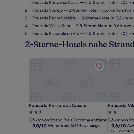
Pousada Porto dos Casais
— 2.5-Sterne-Hotel in 0,5 k
Pousada Vilarejo
— 2-Sterne-Hotel in 0,6 km von Stra
Pousada Pedra Solitária
— 2-Sterne-Hotel in 0,2 km von
Pousada Villa N'Kara
— 2.5-Sterne-Hotel in 0,6 km von
Pousada Passarela da Vila
— 2.5-Sterne-Hotel in 0,2 km
2-Sterne-Hotels nahe Strand
Pousada Porto dos Casais
Pousada Vil
Pousada Porto dos Casais
Pousada Vil
Pousada Porto dos Casais
Pousada Vil
2.5-
2.0-
Sterne-
Sterne-
0,5 km von Strand Praia Coroinha entfernt
0,6 km von St
Unterkunft
Unterkunft
9.0
9.6
9,0/10
9,6/10
Wunderbar
Auß
(207 Bewertungen)
von
von
(28 Bewertun