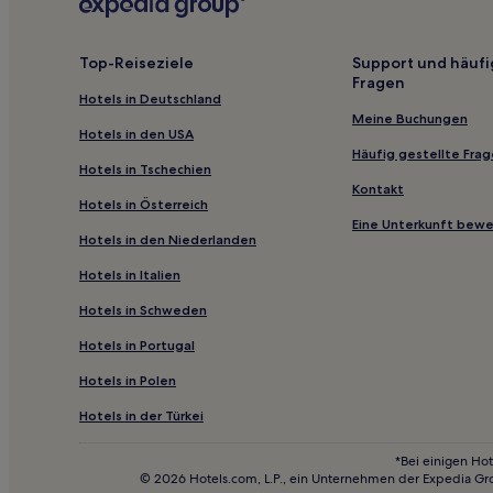
3-Sterne-Hotels in Guarajuba
3-Sterne-Hotels in Morro de São Paulo
Top-Reiseziele
Support und häufi
Fragen
3-Sterne-Hotels in Strand von Buracão
Hotels in Deutschland
4-Sterne-Hotels in Administrative Center of Bahia
Meine Buchungen
Hotels in den USA
2-Sterne-Hotels in Guaibim
Häufig gestellte Fra
Hotels in Tschechien
2-Sterne-Hotels in Itacimirim
Kontakt
Hotels in Österreich
Günstige in Barra Grande
Eine Unterkunft bew
Hotels in den Niederlanden
Familien in Ilhéus
Hotels in Italien
Hotels mit Wellnessbereich nahe Strand von Tassim
Hotels in Schweden
Strand in Costa do Dendê
Hotels in Portugal
Familien in Itacaré
Hotels in Polen
Haustierfreundliche in Itacaré
Hotels mit inbegriffenem Frühstück in Jequié
Hotels in der Türkei
Strand in Morro de São Paulo
*Bei einigen Hot
© 2026 Hotels.com, L.P., ein Unternehmen der Expedia Gr
Haustierfreundliche in Morro de São Paulo