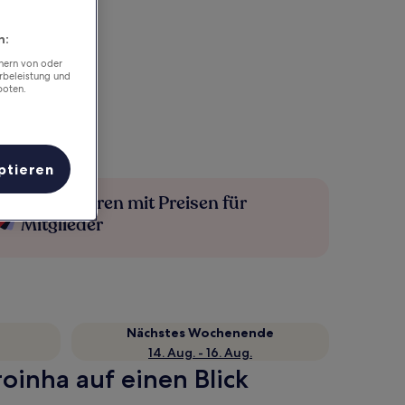
n:
chern von oder
rbeleistung und
boten.
ptieren
Mehr sparen mit Preisen für
Mitglieder
Nächstes Wochenende
14. Aug. - 16. Aug.
oinha auf einen Blick