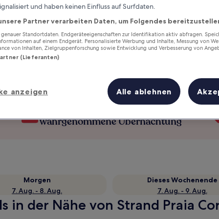
ignalisiert und haben keinen Einfluss auf Surfdaten.
unsere Partner verarbeiten Daten, um Folgendes bereitzustelle
enauer Standortdaten. Endgeräteeigenschaften zur Identifikation aktiv abfragen. Spei
Informationen auf einem Endgerät. Personalisierte Werbung und Inhalte, Messung von We
ance von Inhalten, Zielgruppenforschung sowie Entwicklung und Verbesserung von Ange
Partner (Lieferanten)
ke anzeigen
Alle ablehnen
Akze
Verdiene Prämien für jede
wahrgenommene Übernachtung
Morgen
Dieses Wochenende
7. Aug. - 8. Aug.
7. Aug. - 9. Aug.
s in der Nähe von Strand Praia Cor