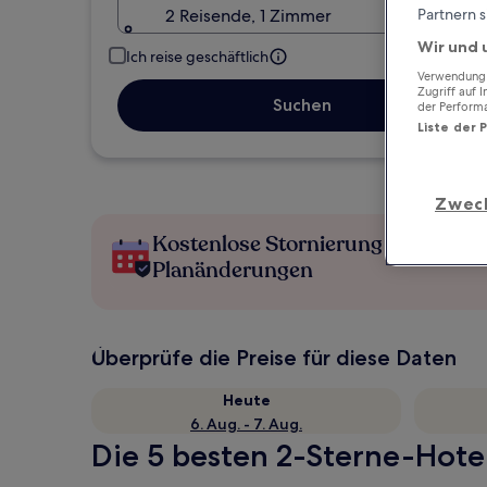
2 Reisende, 1 Zimmer
Partnern s
Wir und 
Ich reise geschäftlich
Verwendung g
Zugriff auf 
Suchen
der Perform
Liste der 
Zwec
Kostenlose Stornierung bei
Planänderungen
Überprüfe die Preise für diese Daten
Heute
6. Aug. - 7. Aug.
Die 5 besten 2-Sterne-Hotel