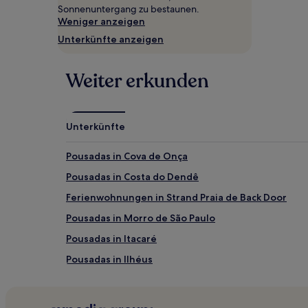
gefunden
Sonnenuntergang zu bestaunen.
wurde.
Weniger anzeigen
Preise
Unterkünfte anzeigen
und
Verfügbarkeiten
können
Weiter erkunden
sich
ändern.
Es
können
Unterkünfte
zusätzliche
Bedingungen
gelten.
Pousadas in Cova de Onça
Pousadas in Costa do Dendê
Ferienwohnungen in Strand Praia de Back Door
Pousadas in Morro de São Paulo
Pousadas in Itacaré
Pousadas in Ilhéus
3-Sterne-Hotels in Rio Vermelho Strand
2-Sterne-Hotels in Maraú