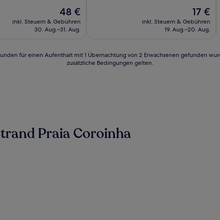
Der
Der
48 €
17 €
nlich,
Preis
Preis
inkl. Steuern & Gebühren
inkl. Steuern & Gebühren
beträgt
beträgt
n)
30. Aug.–31. Aug.
19. Aug.–20. Aug.
48 €
17 €
24 Stunden für einen Aufenthalt mit 1 Übernachtung von 2 Erwachsenen gefunden wu
zusätzliche Bedingungen gelten.
trand Praia Coroinha