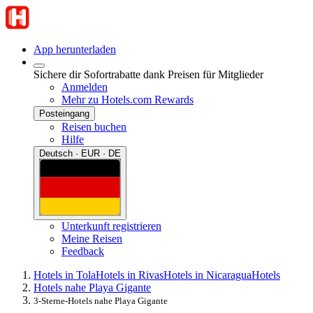
App herunterladen
Sichere dir Sofortrabatte dank Preisen für Mitglieder
Anmelden
Mehr zu Hotels.com Rewards
Posteingang
Reisen buchen
Hilfe
Deutsch · EUR · DE
Unterkunft registrieren
Meine Reisen
Feedback
Hotels in Tola
Hotels in Rivas
Hotels in Nicaragua
Hotels
Hotels nahe Playa Gigante
3-Sterne-Hotels nahe Playa Gigante