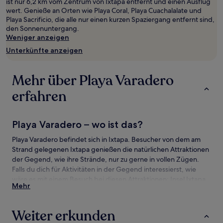
ist nur 6,2 km vom Zentrum von Ixtapa entfernt und einen Ausflug
wurde.
wert. Genieße an Orten wie Playa Coral, Playa Cuachalalate und
Preise
Playa Sacrificio, die alle nur einen kurzen Spaziergang entfernt sind,
und
den Sonnenuntergang.
Verfügbarkeiten
Weniger anzeigen
können
sich
Unterkünfte anzeigen
ändern.
Es
können
Mehr über Playa Varadero
zusätzliche
Bedingungen
erfahren
gelten.
Playa Varadero – wo ist das?
Playa Varadero befindet sich in Ixtapa. Besucher von dem am
Strand gelegenen Ixtapa genießen die natürlichen Attraktionen
der Gegend, wie ihre Strände, nur zu gerne in vollen Zügen.
Falls du dich für Aktivitäten in der Gegend interessierst, wie
wäre es mit einem Besuch bei diesen Attraktionen: Insel Ixtapa
Mehr
und Playa Linda?
Sehenswürdigkeiten und Aktivitäten nahe
Weiter erkunden
Playa Varadero