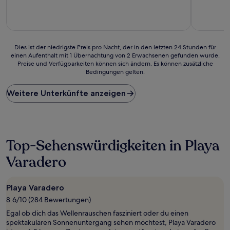
10,
Außergewö
(7
Bewertun
Dies
Dies ist der niedrigste Preis pro Nacht, der in den letzten 24 Stunden für
einen Aufenthalt mit 1 Übernachtung von 2 Erwachsenen gefunden wurde.
ist
Preise und Verfügbarkeiten können sich ändern. Es können zusätzliche
der
Bedingungen gelten.
niedrigste
Preis
Weitere Unterkünfte anzeigen
pro
Nacht,
der
in
den
letzten
Top-Sehenswürdigkeiten in Playa
24 Stunden
Varadero
für
einen
Aufenthalt
mit
Playa Varadero
1 Übernachtung
8.6/10 (284 Bewertungen)
von
Egal ob dich das Wellenrauschen fasziniert oder du einen
2 Erwachsenen
spektakulären Sonnenuntergang sehen möchtest, Playa Varadero
gefunden