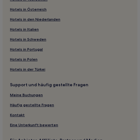
Familien in Playa la Madera
Hotels in Österreich
Günstige in Playa la Madera
Hotels in den Niederlanden
Golf nahe Playa Cuachalalate
Hotels in Italien
Hotels mit Wellnessbereich nahe Playa Cuachalalate
Petatlán: Hotels
Hotels in Schweden
Hotels nahe Bucht von Zihuatanejo
Hotels in Portugal
La Unión de Isidoro Montes de Oca: Hotels
Hotels in Polen
El Limón: Hotels
Hotels in der Türkei
Hotels nahe Playa Quieta
Support und häufig gestellte Fragen
Hotels nahe Delfiniti
Meine Buchungen
Hotels nahe Strand von La Madera
Hotels nahe Troncones Point
Häufig gestellte Fragen
Hotels nahe Ixtapa - Zihuatanejo Intl.
Kontakt
Eine Unterkunft bewerten