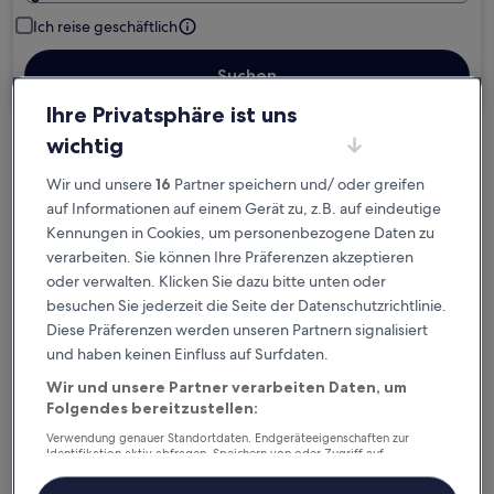
Ich reise geschäftlich
Suchen
Ihre Privatsphäre ist uns
wichtig
Kostenlose Stornierung bei
Planänderungen
Wir und unsere
16
Partner speichern und/ oder greifen
auf Informationen auf einem Gerät zu, z.B. auf eindeutige
Kennungen in Cookies, um personenbezogene Daten zu
Verdiene Prämien für jede
verarbeiten. Sie können Ihre Präferenzen akzeptieren
wahrgenommene Übernachtung
oder verwalten. Klicken Sie dazu bitte unten oder
besuchen Sie jederzeit die Seite der Datenschutzrichtlinie.
Mehr sparen mit Preisen für Mitglieder
Diese Präferenzen werden unseren Partnern signalisiert
und haben keinen Einfluss auf Surfdaten.
Wir und unsere Partner verarbeiten Daten, um
Folgendes bereitzustellen:
Überprüfe die Preise für diese Daten
Verwendung genauer Standortdaten. Endgeräteeigenschaften zur
Identifikation aktiv abfragen. Speichern von oder Zugriff auf
Nächstes Wochenende
In zwei Wochen
Informationen auf einem Endgerät. Personalisierte Werbung und
14. Aug. - 16. Aug.
21. Aug. - 23. Aug.
Inhalte, Messung von Werbeleistung und der Performance von Inhalten,