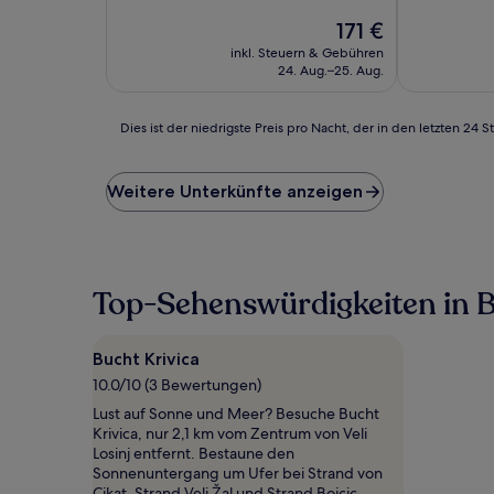
10,
Außergewöhnlich,
Der
171 €
(11
Preis
inkl. Steuern & Gebühren
Bewertungen)
beträgt
24. Aug.–25. Aug.
171 €
Dies
Dies ist der niedrigste Preis pro Nacht, der in den letzten 
ist
der
niedrigste
Weitere Unterkünfte anzeigen
Preis
pro
Nacht,
der
in
Top-Sehenswürdigkeiten in B
den
letzten
24 Stunden
Bucht Krivica
für
10.0/10 (3 Bewertungen)
einen
Aufenthalt
Lust auf Sonne und Meer? Besuche Bucht
mit
Krivica, nur 2,1 km vom Zentrum von Veli
1 Übernachtung
Losinj entfernt. Bestaune den
von
Sonnenuntergang um Ufer bei Strand von
2 Erwachsenen
Cikat, Strand Veli Žal und Strand Bojcic.