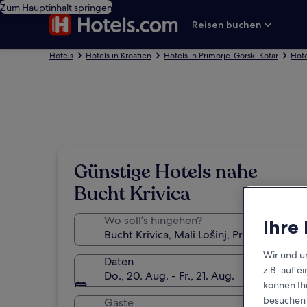
Zum Hauptinhalt springen
Reisen buchen
Hotels
Hotels in Kroatien
Hotels in Primorje-Gorski Kotar
Hote
Günstige Hotels nahe
Bucht Krivica
Wo soll’s hingehen?
Ihre
Wir und u
Daten
z.B. auf 
Do., 20. Aug. - Fr., 21. Aug.
können Ihr
besuchen S
Gäste