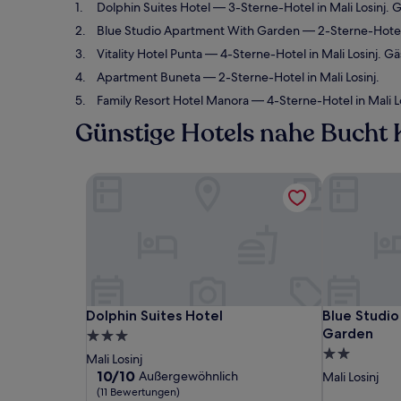
Dolphin Suites Hotel
— 3-Sterne-Hotel in Mali Losinj
Blue Studio Apartment With Garden
— 2-Sterne-Hotel i
Vitality Hotel Punta
— 4-Sterne-Hotel in Mali Losinj. 
Apartment Buneta
— 2-Sterne-Hotel in Mali Losinj.
Family Resort Hotel Manora
— 4-Sterne-Hotel in Mali 
Günstige Hotels nahe Bucht 
Dolphin Suites Hotel
Blue Studio
Dolphin Suites Hotel
Blue Studio
Dolphin Suites Hotel
Blue Studi
Garden
3.0-
2.0-
Sterne-
Mali Losinj
Sterne-
Unterkunft
10.0
10/10
Außergewöhnlich
Mali Losinj
von
Unterkunft
(11 Bewertungen)