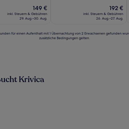
10,
Der
Wunderbar,
Der
149 €
192 €
Preis
(320
Preis
inkl. Steuern & Gebühren
inkl. Steuern & Gebühren
beträgt
Bewertungen)
beträgt
29. Aug.–30. Aug.
26. Aug.–27. Aug.
149 €
192 €
24 Stunden für einen Aufenthalt mit 1 Übernachtung von 2 Erwachsenen gefunden wu
zusätzliche Bedingungen gelten.
ucht Krivica