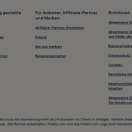
Haustierfreundliche in Banjol
Haustierfreundliche in Mali Loš
g gestellte
Für Anbieter, Affliliate-Partner
Richtlinien
und Medien
Familien nahe Strand Galboka
Allgemeine 
3-Sterne-Hotels in Barbat na R
Affiliate-Partner-Programm
Allgemeine 
4-Sterne-Hotels in Strand Meli
von FeWo-dir
gen
Presse
4-Sterne-Hotels in Strand Prži
Barrierefreihe
Bei uns werben
3-Sterne-Hotels in Veli Losinj
Datenschutz
erten
Reiseveranstalter
3-Sterne-Hotels in Bucht Krivic
Cookies
Hotels nahe Strand Galboka
Rechtliche H
Hotels nahe Aussichtspunkt
Inhaltsrichtl
Inhalten
Hotels nahe Strand Pržine
Allgemeine 
für Hotels.c
els muss die Stornierung mehr als 24 Stunden vor Check-in erfolgen. Weitere Detai
oup. Alle Rechte vorbehalten. Hotels.com und das Hotels.com-Logo sind Handels