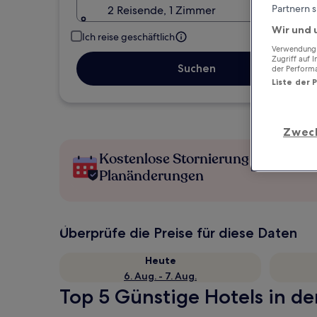
Partnern s
2 Reisende, 1 Zimmer
Wir und 
Ich reise geschäftlich
Verwendung g
Zugriff auf 
Suchen
der Perform
Liste der 
Zwec
Kostenlose Stornierung bei
Planänderungen
Überprüfe die Preise für diese Daten
Heute
6. Aug. - 7. Aug.
Top 5 Günstige Hotels in de