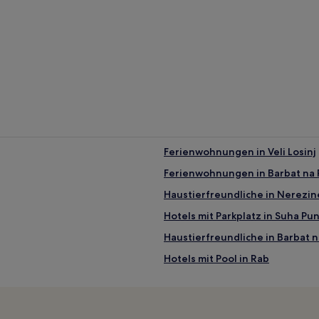
Ferienwohnungen in Veli Losinj
Ferienwohnungen in Barbat na
Haustierfreundliche in Nerezin
Hotels mit Parkplatz in Suha Pu
Haustierfreundliche in Barbat 
Hotels mit Pool in Rab
Luxus nahe Strand Kandalora
Günstige nahe Strand Meli