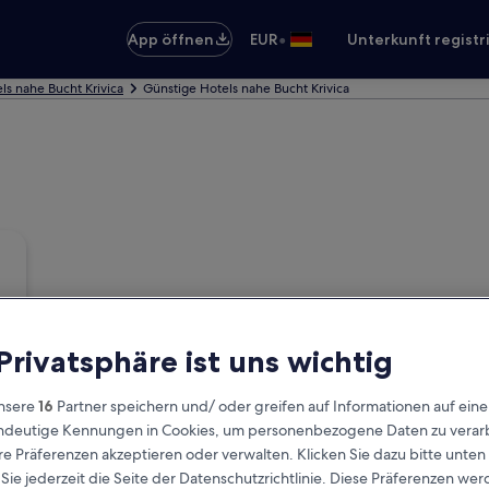
•
App öffnen
EUR
Unterkunft registr
ls nahe Bucht Krivica
Günstige Hotels nahe Bucht Krivica
 Privatsphäre ist uns wichtig
nsere
16
Partner speichern und/ oder greifen auf Informationen auf ein
eindeutige Kennungen in Cookies, um personenbezogene Daten zu verarb
e Präferenzen akzeptieren oder verwalten. Klicken Sie dazu bitte unten
ie jederzeit die Seite der Datenschutzrichtlinie. Diese Präferenzen we