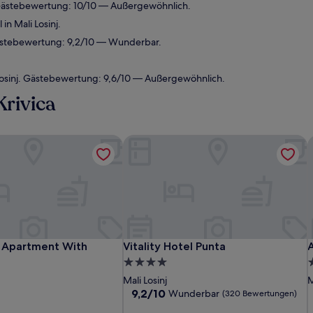
. Gästebewertung: 10/10 — Außergewöhnlich.
n Mali Losinj.
Gästebewertung: 9,2/10 — Wunderbar.
Losinj. Gästebewertung: 9,6/10 — Außergewöhnlich.
Krivica
 Apartment With Garden
Vitality Hotel Punta
A
 Apartment With Garden
Vitality Hotel Punta
A
o Apartment With
Vitality Hotel Punta
4.0-
2
Sterne-
S
Mali Losinj
M
Unterkunft
U
9.2
9,2/10
Wunderbar
(320 Bewertungen)
von