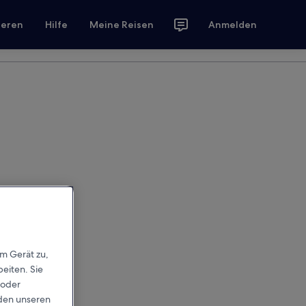
ieren
Hilfe
Meine Reisen
Anmelden
em Gerät zu,
eiten. Sie
 oder
rden unseren