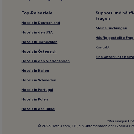
Luxus nahe Strand Pržine
Familien in Banjol
Top-Reiseziele
Support und häufi
Fragen
Familien in Mali Lošinj
Hotels in Deutschland
Lgbtqia-Freundliche in Veli Losinj
Meine Buchungen
Hotels in den USA
3-Sterne-Hotels in Rab
Häufig gestellte Fra
Hotels in Tschechien
2-Sterne-Hotels in Strand Meli
Kontakt
Hotels in Österreich
3-Sterne-Hotels in Strand Kandalora
Eine Unterkunft bew
Hotels in den Niederlanden
3-Sterne-Hotels in Nerezine
Hotels in Italien
Hotels nahe Dominis-Palast
Hotels in Schweden
Rab Hotels
Hotels in Portugal
Hotels nahe Bucht Krivica
Hotels in Polen
Mali Lošinj Hotels
Hotels in der Türkei
*Bei einigen Hot
© 2026 Hotels.com, L.P., ein Unternehmen der Expedia Gr