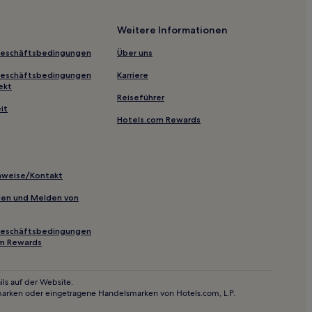
inj
Weitere Informationen
Geschäftsbedingungen
Über uns
abu
Geschäftsbedingungen
Karriere
ekt
Reiseführer
ne
it
Hotels.com Rewards
a
inweise/Kontakt
inien und Melden von
Geschäftsbedingungen
om Rewards
ls auf der Website.
marken oder eingetragene Handelsmarken von Hotels.com, L.P.