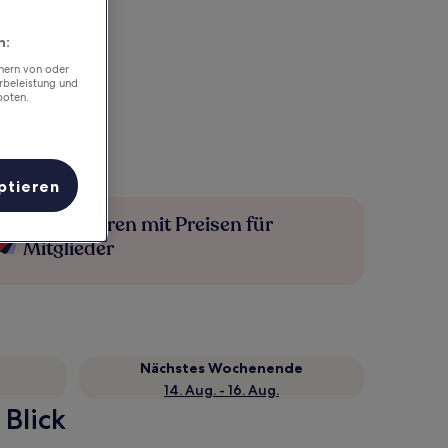
n:
chern von oder
rbeleistung und
boten.
ptieren
Mehr sparen mit Preisen für
Mitglieder
Nächstes Wochenende
14. Aug. - 16. Aug.
 Blick