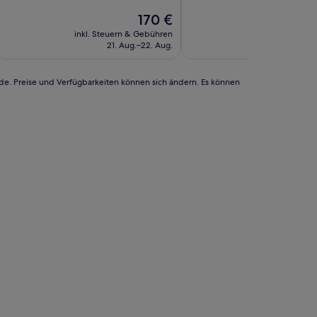
10,
Der
Außergewöhnlich,
170 €
Preis
(24
inkl. Steuern & Gebühren
inkl. Steuern
beträgt
Bewertungen)
21. Aug.–22. Aug.
30. Au
170 €
rde. Preise und Verfügbarkeiten können sich ändern. Es können