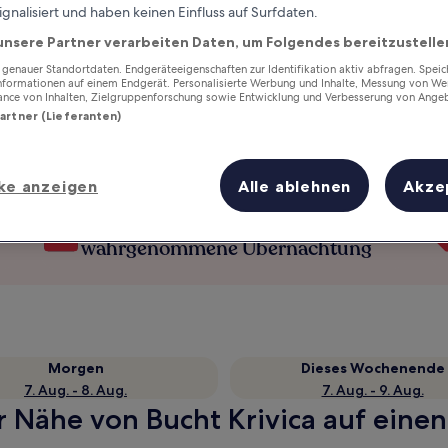
ignalisiert und haben keinen Einfluss auf Surfdaten.
unsere Partner verarbeiten Daten, um Folgendes bereitzustelle
enauer Standortdaten. Endgeräteeigenschaften zur Identifikation aktiv abfragen. Spei
Informationen auf einem Endgerät. Personalisierte Werbung und Inhalte, Messung von We
ance von Inhalten, Zielgruppenforschung sowie Entwicklung und Verbesserung von Ange
Partner (Lieferanten)
ke anzeigen
Alle ablehnen
Akze
Verdiene Prämien für jede
wahrgenommene Übernachtung
Morgen
Dieses Wochenende
7. Aug. - 8. Aug.
7. Aug. - 9. Aug.
r Nähe von Bucht Krivica auf einen