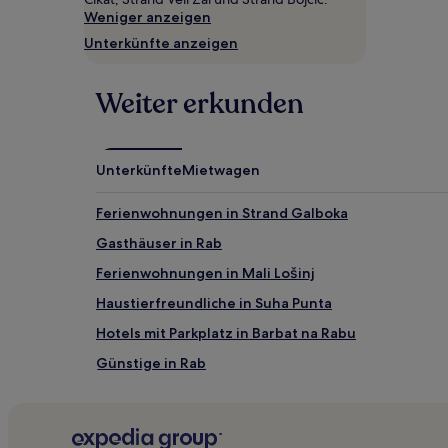
gefunden
Weniger anzeigen
wurde.
Unterkünfte anzeigen
Preise
und
Verfügbarkeiten
Weiter erkunden
können
sich
ändern.
Es
Unterkünfte
Mietwagen
können
zusätzliche
Bedingungen
Ferienwohnungen in Strand Galboka
gelten.
Gasthäuser in Rab
Ferienwohnungen in Mali Lošinj
Haustierfreundliche in Suha Punta
Hotels mit Parkplatz in Barbat na Rabu
Günstige in Rab
Familien in Rab
Hotels mit Parkplatz in Lošinj