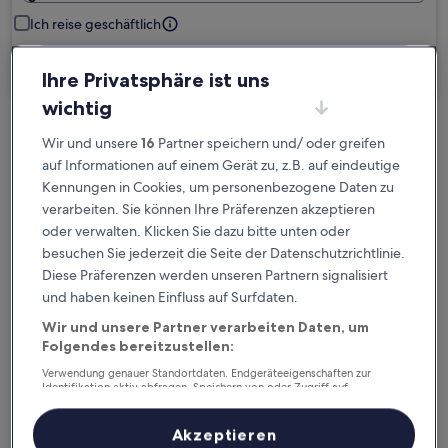
Ich reise geschäftlich
Suchen
Ihre Privatsphäre ist uns
wichtig
Kostenlose Stornierung bei
Wir und unsere
16
Partner speichern und/ oder greifen
auf Informationen auf einem Gerät zu, z.B. auf eindeutige
Planänderungen
Kennungen in Cookies, um personenbezogene Daten zu
verarbeiten. Sie können Ihre Präferenzen akzeptieren
Verdiene Prämien für jede
oder verwalten. Klicken Sie dazu bitte unten oder
wahrgenommene Übernachtung
besuchen Sie jederzeit die Seite der Datenschutzrichtlinie.
Diese Präferenzen werden unseren Partnern signalisiert
Mehr sparen mit Preisen für Mitglieder
und haben keinen Einfluss auf Surfdaten.
Wir und unsere Partner verarbeiten Daten, um
Folgendes bereitzustellen:
Verwendung genauer Standortdaten. Endgeräteeigenschaften zur
Überprüfe die Preise für diese Daten
Identifikation aktiv abfragen. Speichern von oder Zugriff auf
Informationen auf einem Endgerät. Personalisierte Werbung und
Inhalte, Messung von Werbeleistung und der Performance von Inhalten,
Heute
Morgen
Zielgruppenforschung sowie Entwicklung und Verbesserung von
Akzeptieren
6. Aug. - 7. Aug.
7. Aug. - 8. Aug.
Angeboten.