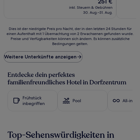
251 €
10,
10,
Preis
Gut,
Gut,
inkl. Steuern & Gebühren
beträgt
(149
(38
30. Aug.–31. Aug.
251 €
Bewertungen)
Bewertun
Dies
Dies ist der niedrigste Preis pro Nacht, der in den letzten 24 Stunden für
einen Aufenthalt mit 1 Übernachtung von 2 Erwachsenen gefunden wurde.
ist
Preise und Verfügbarkeiten können sich ändern. Es können zusätzliche
der
Bedingungen gelten.
niedrigste
Preis
Weitere Unterkünfte anzeigen
pro
Nacht,
der
Entdecke dein perfektes
in
den
familienfreundliches Hotel in Dorfzentrum
letzten
24 Stunden
für
Frühstück
Pool
All-inclu
einen
inbegriffen
Aufenthalt
mit
1 Übernachtung
von
2 Erwachsenen
Top-Sehenswürdigkeiten in
gefunden