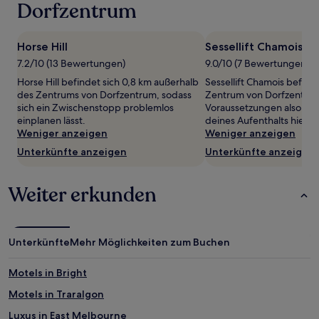
wurde.
Dorfzentrum
Preise
und
Verfügbarkeiten
Horse Hill
Sessellift Chamois
können
7.2/10 (13 Bewertungen)
9.0/10 (7 Bewertungen)
sich
ändern.
Horse Hill befindet sich 0,8 km außerhalb
Sessellift Chamois befinde
Es
des Zentrums von Dorfzentrum, sodass
Zentrum von Dorfzentrum
können
sich ein Zwischenstopp problemlos
Voraussetzungen also, u
zusätzliche
einplanen lässt.
deines Aufenthalts hier 
Bedingungen
Weniger anzeigen
Weniger anzeigen
gelten.
Unterkünfte anzeigen
Unterkünfte anzeigen
Weiter erkunden
Unterkünfte
Mehr Möglichkeiten zum Buchen
Motels in Bright
Motels in Traralgon
Luxus in East Melbourne