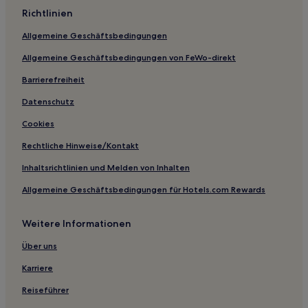
Richtlinien
Hotels nahe George Creek Streamside Reserve
Allgemeine Geschäftsbedingungen
Hotels nahe Yering Station Winery
Allgemeine Geschäftsbedingungen von FeWo-direkt
Montgomery Hotels
Barrierefreiheit
Billabong Hotels
Licola Hotels
Datenschutz
Stratford Hotels
Cookies
Swifts Creek Hotels
Rechtliche Hinweise/Kontakt
Ancona Hotels
Inhaltsrichtlinien und Melden von Inhalten
Merton Hotels
Allgemeine Geschäftsbedingungen für Hotels.com Rewards
Mystic Mountain Hotels
Weitere Informationen
Taylor Bay Hotels
Hotels nahe Emirates
Über uns
Waldara Hotels
Karriere
Hotels nahe Budgee Budgee Bushland Reserve
Reiseführer