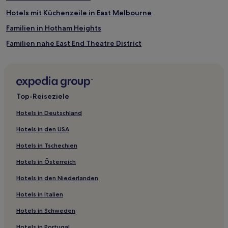
Hotels mit Küchenzeile in East Melbourne
Familien in Hotham Heights
Familien nahe East End Theatre District
Hotels mit Parkplatz in Parkville
Luxus in Mount Buller
Familien in Mount Buller
Top-Reiseziele
Hotels mit Parkplatz in Moonee Ponds
Hotels in Deutschland
Hotels mit inbegriffenem Frühstück in Melbourne
Hotels in den USA
Haustierfreundliche in Melbourne
Hotels in Tschechien
Lgbtqia-Freundliche in Melbourne
Hotels in Österreich
Hotels mit Parkplatz in Sassafras
Hotels in den Niederlanden
Business in Northern Suburbs
Hotels in Italien
Familien in Falls Creek
Luxus in Fitzroy
Hotels in Schweden
Familien nahe Flinders Lane
Hotels in Portugal