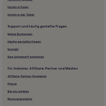
Hotels mit Parkplatz in Hampton
Hotels in Polen
Hotels mit Pool nahe Newquay Promenade
Hotels in der Türkei
Business in Sale
Support und häufig gestellte Fragen
Luxus in St Kilda
Meine Buchungen
Familien in St Kilda
Familien in Victoria
Häufig gestellte Fragen
Familien in Carlton
Kontakt
Luxus in Carlton
Eine Unterkunft bewerten
Luxus in South Yarra
Für Anbieter, Affliliate-Partner und Medien
Familien in South Yarra
Affiliate-Partner-Programm
Haustierfreundliche in Bright
Presse
Luxus in Bright
Hotels mit Pool in Bright
Bei uns werben
Hotels mit Parkplatz in Kew
Reiseveranstalter
Charleroi Hotels