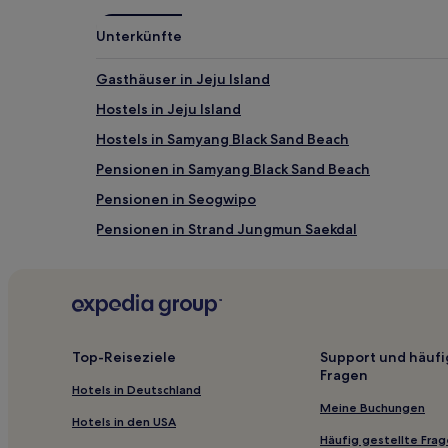
können
zusätzliche
Unterkünfte
Bedingungen
gelten.
Gasthäuser in Jeju Island
Hostels in Jeju Island
Hostels in Samyang Black Sand Beach
Pensionen in Samyang Black Sand Beach
Pensionen in Seogwipo
Pensionen in Strand Jungmun Saekdal
Pensionen in Jeju-si
Hotels nahe Der Planet
Seogwipo Hotels
Hotels nahe Berg Hallasan
Top-Reiseziele
Support und häufi
Fragen
Hotels nahe Pavillon Jeju Gwandeokjeong
Hotels in Deutschland
Haga-Ri Hotels
Meine Buchungen
Hotels in den USA
Hotels nahe Jeju Intl.
Häufig gestellte Fra