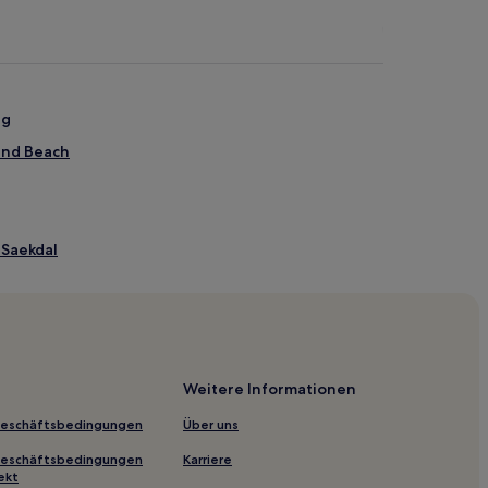
ng
and Beach
 Saekdal
rfall
Weitere Informationen
Geschäftsbedingungen
Über uns
Geschäftsbedingungen
Karriere
ekt