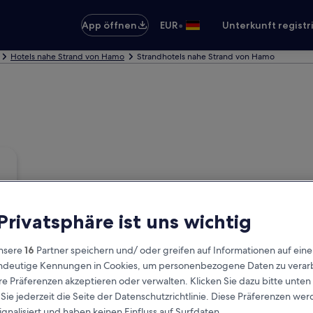
•
App öffnen
EUR
Unterkunft registr
Hotels nahe Strand von Hamo
Strandhotels nahe Strand von Hamo
 Privatsphäre ist uns wichtig
nsere
16
Partner speichern und/ oder greifen auf Informationen auf ein
eindeutige Kennungen in Cookies, um personenbezogene Daten zu verarb
e Präferenzen akzeptieren oder verwalten. Klicken Sie dazu bitte unten
ie jederzeit die Seite der Datenschutzrichtlinie. Diese Präferenzen we
ignalisiert und haben keinen Einfluss auf Surfdaten.