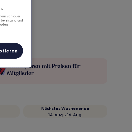
n:
chern von oder
rbeleistung und
boten.
ptieren
Mehr sparen mit Preisen für
Mitglieder
Nächstes Wochenende
14. Aug. - 16. Aug.