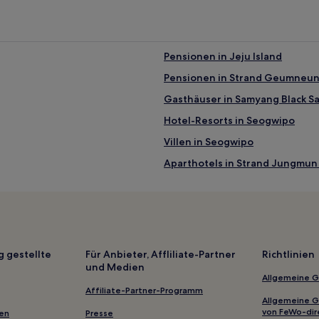
Pensionen in Jeju Island
Pensionen in Strand Geumneu
Gasthäuser in Samyang Black S
Hotel-Resorts in Seogwipo
Villen in Seogwipo
Aparthotels in Strand Jungmun
Villen in Jeju-si
Oedo-Dong Hotels
Hotels nahe Cheonjiyeon-Wasse
Jeju-Si Hotels
g gestellte
Für Anbieter, Affliliate-Partner
Richtlinien
und Medien
Jeju: Hotels
Allgemeine 
Hotels nahe Namwonkeuneong
Affiliate-Partner-Programm
Allgemeine 
Luxus in Jeju-si
von FeWo-dir
gen
Presse