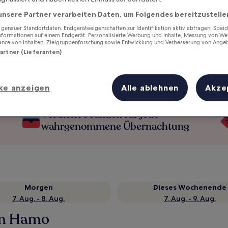
unsere Partner verarbeiten Daten, um Folgendes bereitzustelle
enauer Standortdaten. Endgeräteeigenschaften zur Identifikation aktiv abfragen. Spei
Informationen auf einem Endgerät. Personalisierte Werbung und Inhalte, Messung von We
ance von Inhalten, Zielgruppenforschung sowie Entwicklung und Verbesserung von Ange
Partner (Lieferanten)
ke anzeigen
Alle ablehnen
Akze
Verdiene Prämien für jede
wahrgenommene Übernachtung
Morgen
Dieses Wochenende
7. Aug. - 8. Aug.
7. Aug. - 9. Aug.
on Hamo