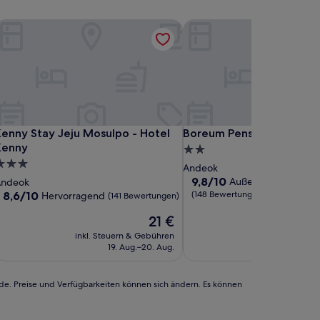
enny Stay Jeju Mosulpo - Hotel Kenny
Boreum Pension
enny Stay Jeju Mosulpo - Hotel Kenny
Boreum Pension
enny Stay Jeju Mosulpo - Hotel
Boreum Pension
Kenny
2.0-
.0-
Sterne-
Andeok
terne-
Unterkunft
9.8
9,8/10
Außergewöhnlich
Andeok
von
nterkunft
8.6
8,6/10
(148 Bewertungen)
Hervorragend
(141 Bewertungen)
10,
von
Der
Außergewöhnlich,
21 €
10,
Preis
(148
Hervorragend,
inkl. Steuern & Gebühren
inkl. Steuern
beträgt
Bewertungen)
(141
19. Aug.–20. Aug.
5. Se
21 €
Bewertungen)
rde. Preise und Verfügbarkeiten können sich ändern. Es können