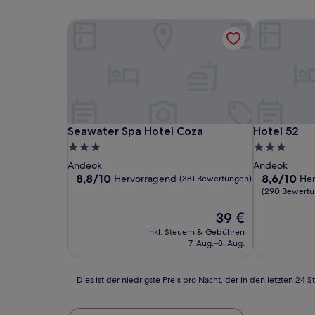
Seawater Spa Hotel Coza
Hotel 52
Seawater Spa Hotel Coza
Hotel 52
Seawater Spa Hotel Coza
Hotel 52
3.0-
3.0-
Sterne-
Sterne-
Andeok
Andeok
Unterkunft
Unterkunft
8.8
8.6
8,8/10
8,6/10
Hervorragend
He
(381 Bewertungen)
von
von
(290 Bewertu
10,
10,
Hervorragend,
Der
Hervorrage
39 €
(381
Preis
(290
inkl. Steuern & Gebühren
Bewertungen)
beträgt
Bewertunge
7. Aug.–8. Aug.
39 €
Dies
Dies ist der niedrigste Preis pro Nacht, der in den letzten 
ist
der