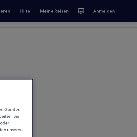
ieren
Hilfe
Meine Reisen
Anmelden
em Gerät zu,
eiten. Sie
 oder
rden unseren