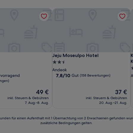
Jeju Moseulpo Hotel
K
Jeju Moseulpo Hotel
K
Jeju Moseulpo Hotel
K
2.5-
3
Sterne-
Andeok
S
Unterkunft
7.8
7,8/10
rvorragend
Gut
(158 Bewertungen)
von
U
ngen)
10,
nd,
Der
Gut,
Der
49 €
37 €
Preis
(158
Preis
inkl. Steuern & Gebühren
inkl. Steuern & Gebühren
n)
beträgt
Bewertungen)
beträgt
7. Aug.–8. Aug.
20. Aug.–21. Aug.
49 €
37 €
24 Stunden für einen Aufenthalt mit 1 Übernachtung von 2 Erwachsenen gefunden wu
zusätzliche Bedingungen gelten.