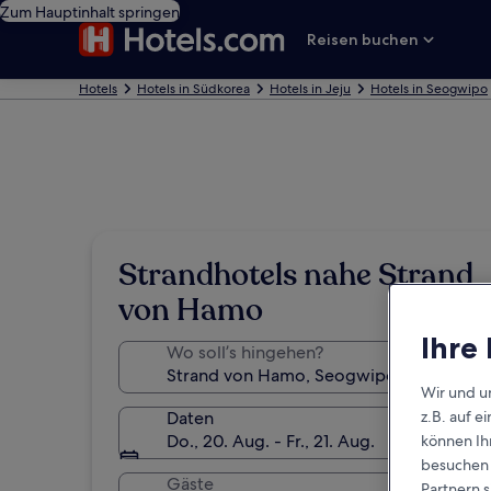
Zum Hauptinhalt springen
Reisen buchen
Hotels
Hotels in Südkorea
Hotels in Jeju
Hotels in Seogwipo
Strandhotels nahe Strand
von Hamo
Ihre
Wo soll’s hingehen?
Wir und u
Daten
z.B. auf 
Do., 20. Aug. - Fr., 21. Aug.
können Ihr
besuchen S
Gäste
Partnern s