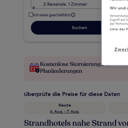
2 Reisende, 1 Zimmer
Wir und 
Ich reise geschäftlich
Verwendung g
Zugriff auf 
der Perform
Suchen
Liste der 
Zwec
Kostenlose Stornierung bei
Planänderungen
Überprüfe die Preise für diese Daten
Heute
6. Aug. - 7. Aug.
Strandhotels nahe Strand v