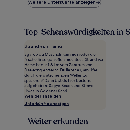
niedrigste
Weitere Unterkünfte anzeigen
Preis
pro
Nacht,
der
in
Top-Sehenswürdigkeiten in 
den
letzten
24 Stunden
Strand von Hamo
für
einen
Egal ob du Muscheln sammeln oder die
Aufenthalt
frische Brise genießen möchtest, Strand von
mit
Hamo ist nur 1,8 km vom Zentrum von
1 Übernachtung
Daejeong entfernt. Du liebst es, am Ufer
von
durch die plätschernden Wellen zu
2 Erwachsenen
spazieren? Dann bist du hier bestens
gefunden
aufgehoben: Sagye Beach und Strand
wurde.
Hwasun Goldener Sand.
Preise
Weniger anzeigen
und
Unterkünfte anzeigen
Verfügbarkeiten
können
sich
Weiter erkunden
ändern.
Es