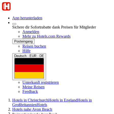
App herunterladen
Sichere dir Sofortrabatte dank Preisen für Mitglieder
Anmelden
Mehr zu Hotels.com Rewards
Posteingang
Reisen buchen
Hilfe
Deutsch · EUR · DE
Unterkunft registrieren
Meine Reisen
Feedback
Hotels in Christchurch
Hotels in England
Hotels in
Großbritannien
Hotels
Hotels nahe Avon Beach