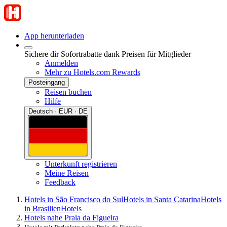
App herunterladen
Sichere dir Sofortrabatte dank Preisen für Mitglieder
Anmelden
Mehr zu Hotels.com Rewards
Posteingang
Reisen buchen
Hilfe
Deutsch · EUR · DE
Unterkunft registrieren
Meine Reisen
Feedback
Hotels in São Francisco do Sul
Hotels in Santa Catarina
Hotels
in Brasilien
Hotels
Hotels nahe Praia da Figueira